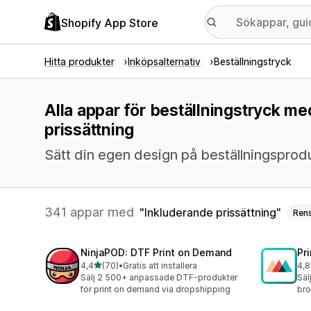
Shopify App Store
Hitta produkter
Inköpsalternativ
Beställningstryck
Alla appar för beställningstryck me
prissättning
Sätt din egen design på beställningsprod
341 appar med
Inkluderande prissättning
Ren
NinjaPOD: DTF Print on Demand
Pr
av 5 stjärnor
4,4
(70)
•
Gratis att installera
4,8
70 recensioner totalt
370
Sälj 2 500+ anpassade DTF-produkter
Säl
för print on demand via dropshipping
bro