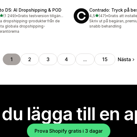
to DS: AI Dropshipping & POD
Contrado: Tryck på bes
av 5 stjärnor
av 5 stjärnor
(1 249)
•
Gratis testversion tillgänglig
4,5
(47)
•
Gratis att install
9 recensioner totalt
47 recensioner totalt
ta dropshipping-produkter från de
Skriv ut på begäran, premi
ta globala dropshipping-
snabb behandling
erantörerna
Nästa
1
2
3
4
…
15
l du lägga till en 
Prova Shopify gratis i 3 dagar