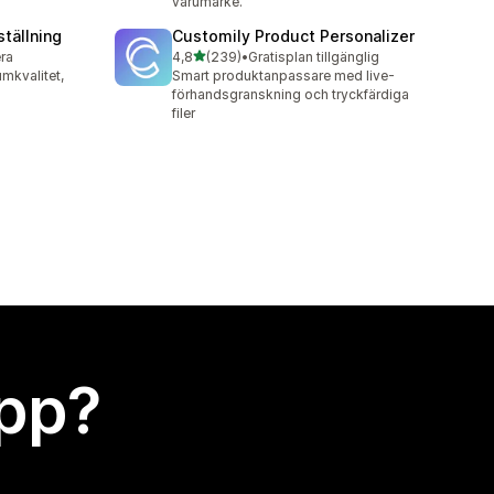
varumärke.
tällning
Customily Product Personalizer
av 5 stjärnor
era
4,8
(239)
•
Gratisplan tillgänglig
239 recensioner totalt
umkvalitet,
Smart produktanpassare med live-
förhandsgranskning och tryckfärdiga
filer
app?