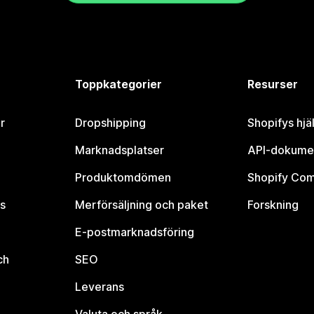
Toppkategorier
Resurser
r
Dropshipping
Shopifys hjä
Marknadsplatser
API-dokume
Produktomdömen
Shopify Co
s
Merförsäljning och paket
Forskning
E-postmarknadsföring
ch
SEO
Leverans