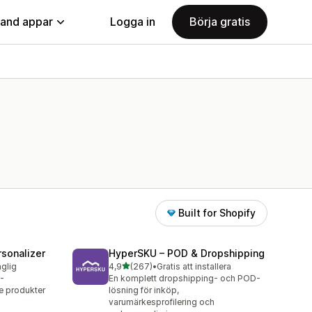
land appar
Logga in
Börja gratis
Built for Shopify
sonalizer
HyperSKU – POD & Dropshipping
av 5 stjärnor
nglig
4,9
(267)
•
Gratis att installera
267 recensioner totalt
-
En komplett dropshipping- och POD-
 produkter
lösning för inköp,
varumärkesprofilering och