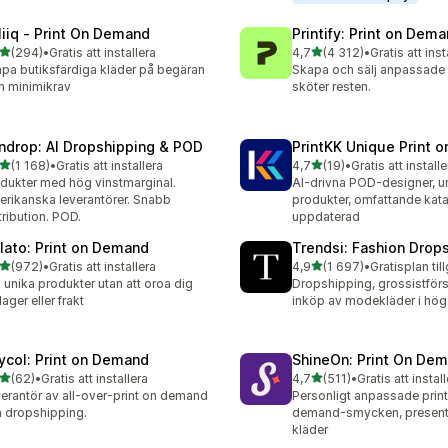
liiq ‑ Print On Demand
Printify: Print on Dem
av 5 stjärnor
av 5 stjärnor
(294)
•
Gratis att installera
4,7
(4 312)
•
Gratis att inst
 recensioner totalt
4312 recensioner totalt
pa butiksfärdiga kläder på begäran
Skapa och sälj anpassade p
n minimikrav
sköter resten.
ndrop: AI Dropshipping & POD
PrintKK Unique Print 
av 5 stjärnor
av 5 stjärnor
(1 168)
•
Gratis att installera
4,7
(19)
•
Gratis att installe
8 recensioner totalt
19 recensioner totalt
dukter med hög vinstmarginal.
AI-drivna POD-designer, u
rikanska leverantörer. Snabb
produkter, omfattande kata
tribution. POD.
uppdaterad
lato: Print on Demand
Trendsi: Fashion Drop
av 5 stjärnor
av 5 stjärnor
(972)
•
Gratis att installera
4,9
(1 697)
•
Gratisplan til
 recensioner totalt
1697 recensioner totalt
j unika produkter utan att oroa dig
Dropshipping, grossistförs
lager eller frakt
inköp av modekläder i hög 
ycol: Print on Demand
ShineOn: Print On De
av 5 stjärnor
av 5 stjärnor
(62)
•
Gratis att installera
4,7
(511)
•
Gratis att instal
recensioner totalt
511 recensioner totalt
erantör av all-over-print on demand
Personligt anpassade print
 dropshipping.
demand-smycken, present
kläder