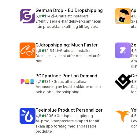
German Drop ‑ EU Dropshipping
Ap
av 5 stjärnor
5,0
(142)
•
Gratis att installera
4,8
142 recensioner totalt
294
Effektivisera e-handelsverksamheten
Ska
från produktanskaffning till logistik.
uta
CJdropshipping: Much Faster
Ze
av 5 stjärnor
4,9
(2 544)
•
Gratis att installera
4,5
2544 recensioner totalt
116
Du säljer – vi anskaffar och skickar åt
Pro
dig!
Ame
dis
PODpartner: Print on Demand
Ge
av 5 stjärnor
4,7
(31)
•
Gratis att installera
4,8
31 recensioner totalt
972
Anpassning av kvalitetskläder online
Säl
och global dropshipping
för 
Teeinblue Product Personalizer
Yo
av 5 stjärnor
4,8
(335)
•
Gratisplan tillgänglig
4,6
335 recensioner totalt
62 
AI-produktanpassare skapad för att
Lev
skala upp företag med anpassade
och
produkter