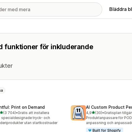
Bläddra b
d funktioner för inkluderande
ukter
sa
intful: Print on Demand
AI Custom Product Per
av 5 stjärnor
av 5 stjärnor
(3 704)
•
Gratis att installera
4,9
(30)
•
Gratisplan tillgä
4 recensioner totalt
30 recensioner totalt
j specialdesignade tryck- och
Produktanpassare för POD
deriprodukter utan startkostnader
anpassning och anpassade
Built for Shopify