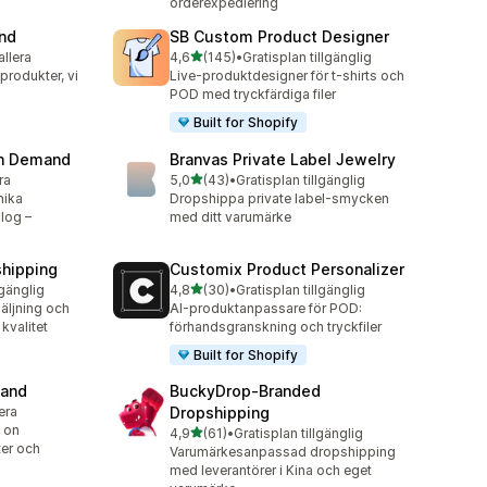
orderexpediering
and
SB Custom Product Designer
av 5 stjärnor
allera
4,6
(145)
•
Gratisplan tillgänglig
145 recensioner totalt
rodukter, vi
Live-produktdesigner för t-shirts och
POD med tryckfärdiga filer
Built for Shopify
on Demand
Branvas Private Label Jewelry
av 5 stjärnor
ra
5,0
(43)
•
Gratisplan tillgänglig
43 recensioner totalt
nika
Dropshippa private label-smycken
log –
med ditt varumärke
shipping
Customix Product Personalizer
av 5 stjärnor
lgänglig
4,8
(30)
•
Gratisplan tillgänglig
30 recensioner totalt
äljning och
AI-produktanpassare för POD:
kvalitet
förhandsgranskning och tryckfiler
Built for Shopify
mand
BuckyDrop‑Branded
lera
Dropshipping
 on
av 5 stjärnor
4,9
(61)
•
Gratisplan tillgänglig
61 recensioner totalt
er och
Varumärkesanpassad dropshipping
med leverantörer i Kina och eget