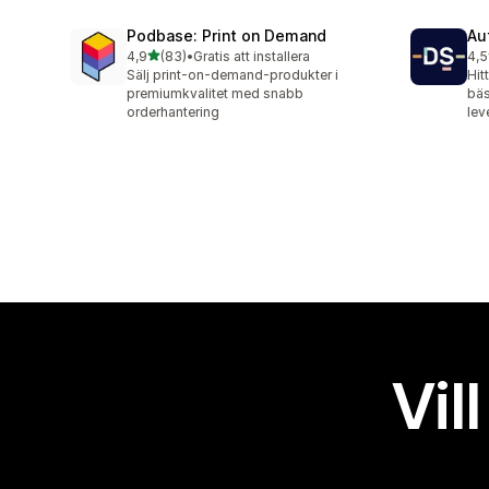
Podbase: Print on Demand
Au
av 5 stjärnor
4,9
(83)
•
Gratis att installera
4,5
83 recensioner totalt
124
Sälj print-on-demand-produkter i
Hit
premiumkvalitet med snabb
bäs
orderhantering
lev
Vil