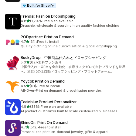
Built for Shopify
Trendsi: Fashion Dropshipping
5つ星中
4.8
(1,707)
•
Free plan available
合計レビュー数：1707件
Dropship, wholesale & sourcing high quality fashion clothing
PODpartner: Print on Demand
5つ星中
4.7
(31)
•
Free to install
合計レビュー数：31件
Quality clothing online customization & global dropshipping
BuckyDrop ‑ 中国商品仕入れとドロップシッピング
5つ星中
5.0
(62)
•
無料プランあり
合計レビュー数：62件
中国仕入れ・OEMを全自動化。在庫リスクゼロで自社ブランドを世界
へ。次世代の全自動ドロップシッピング・プラットフォーム。
Yoycol: Print on Demand
5つ星中
4.5
(61)
•
Free to install
合計レビュー数：61件
All-Over-Print on demand & dropshipping provider.
Teeinblue Product Personalizer
5つ星中
4.8
(336)
•
Free plan available
合計レビュー数：336件
AI product customizer built to scale customized businesses
ShineOn: Print On Demand
5つ星中
4.7
(512)
•
Free to install
合計レビュー数：512件
Personalized print-on-demand jewelry, gifts & apparel