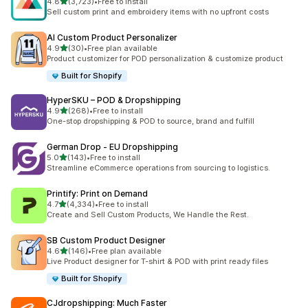
5つ星中
4.8
(3,723)
•
Free to install
合計レビュー数：3723件
Sell custom print and embroidery items with no upfront costs
AI Custom Product Personalizer
5つ星中
4.9
(30)
•
Free plan available
合計レビュー数：30件
Product customizer for POD personalization & customize product
Built for Shopify
HyperSKU – POD & Dropshipping
5つ星中
4.9
(268)
•
Free to install
合計レビュー数：268件
One-stop dropshipping & POD to source, brand and fulfill
German Drop ‑ EU Dropshipping
5つ星中
5.0
(143)
•
Free to install
合計レビュー数：143件
Streamline eCommerce operations from sourcing to logistics.
Printify: Print on Demand
5つ星中
4.7
(4,334)
•
Free to install
合計レビュー数：4334件
Create and Sell Custom Products, We Handle the Rest.
SB Custom Product Designer
5つ星中
4.6
(146)
•
Free plan available
合計レビュー数：146件
Live Product designer for T-shirt & POD with print ready files
Built for Shopify
CJdropshipping: Much Faster