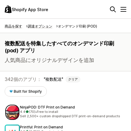
Shopify App Store
商品を探す
調達オプション
オンデマンド印刷 (POD)
複数配送を特集したすべてのオンデマンド印刷
(pod) アプリ
人気商品にオリジナルデザインを追加
342個のアプリ：
複数配送
クリア
Built for Shopify
NinjaPOD: DTF Print on Demand
5つ星中
4.4
(70)
•
Free to install
合計レビュー数：70件
Sell 2,500+ custom dropshipped DTF print-on-demand products
Printful: Print on Demand