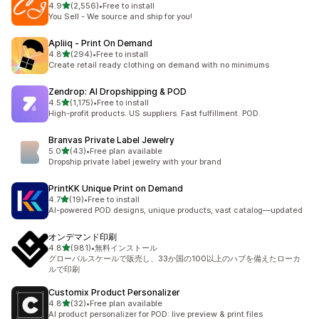
5つ星中
4.9
(2,556)
•
Free to install
合計レビュー数：2556件
You Sell - We source and ship for you!
Apliiq ‑ Print On Demand
5つ星中
4.8
(294)
•
Free to install
合計レビュー数：294件
Create retail ready clothing on demand with no minimums
Zendrop: AI Dropshipping & POD
5つ星中
4.5
(1,175)
•
Free to install
合計レビュー数：1175件
High-profit products. US suppliers. Fast fulfillment. POD.
Branvas Private Label Jewelry
5つ星中
5.0
(43)
•
Free plan available
合計レビュー数：43件
Dropship private label jewelry with your brand
PrintKK Unique Print on Demand
5つ星中
4.7
(19)
•
Free to install
合計レビュー数：19件
AI-powered POD designs, unique products, vast catalog—updated
オンデマンド印刷
5つ星中
4.8
(981)
•
無料インストール
合計レビュー数：981件
グローバルスケールで販売し、33か国の100以上のハブを備えたローカ
ルで印刷
Customix Product Personalizer
5つ星中
4.8
(32)
•
Free plan available
合計レビュー数：32件
AI product personalizer for POD: live preview & print files