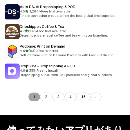
Auto DS: AI Dropshipping & POD
5つ星中
4.5
(1,264)
•
Free trial available
合計レビュー数：1264件
Find dropshipping products from the best global drop suppliers
Dripshipper: Coffee & Tea
5つ星中
4.7
(137)
•
Free trial available
合計レビュー数：137件
Dropship private label coffee and tea with your branding.
Podbase: Print on Demand
5つ星中
4.9
(83)
•
Free to install
合計レビュー数：83件
Sell Premium Print on Demand Products with Fast Fulfillment
DropSure ‑ Dropshipping & POD
5つ星中
4.9
(55)
•
Free to install
合計レビュー数：55件
Dropshipping & POD with 1M+ products and global suppliers
1
2
3
4
15