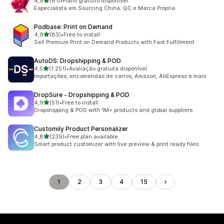
de 5 estrelas
4,9
(61)
•
Plano gratuito disponível
61 total de avaliações
Especialista em Sourcing China: QC e Marca Própria.
Podbase: Print on Demand
de 5 estrelas
4,9
(83)
•
Free to install
83 total de avaliações
Sell Premium Print on Demand Products with Fast Fulfillment
AutoDS: Dropshipping & POD
de 5 estrelas
4,5
(1.251)
•
Avaliação gratuita disponível
1251 total de avaliações
Importações, encomendas de carros, Amazon, AliExpress e mais
DropSure ‑ Dropshipping & POD
de 5 estrelas
4,9
(51)
•
Free to install
51 total de avaliações
Dropshipping & POD with 1M+ products and global suppliers
Customily Product Personalizer
de 5 estrelas
4,8
(239)
•
Free plan available
239 total de avaliações
Smart product customizer with live preview & print ready files
1
2
3
4
15