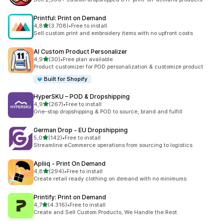
Printful: Print on Demand
de 5 estrelas
4,8
(3.708)
•
Free to install
3708 total de avaliações
Sell custom print and embroidery items with no upfront costs
AI Custom Product Personalizer
de 5 estrelas
4,9
(30)
•
Free plan available
30 total de avaliações
Product customizer for POD personalization & customize product
Built for Shopify
HyperSKU – POD & Dropshipping
de 5 estrelas
4,9
(267)
•
Free to install
267 total de avaliações
One-stop dropshipping & POD to source, brand and fulfill
German Drop ‑ EU Dropshipping
de 5 estrelas
5,0
(142)
•
Free to install
142 total de avaliações
Streamline eCommerce operations from sourcing to logistics.
Apliiq ‑ Print On Demand
de 5 estrelas
4,8
(294)
•
Free to install
294 total de avaliações
Create retail ready clothing on demand with no minimums
Printify: Print on Demand
de 5 estrelas
4,7
(4.316)
•
Free to install
4316 total de avaliações
Create and Sell Custom Products, We Handle the Rest.