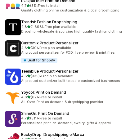
PODpartner: Print on Demand
de 5 estrelas
4,7
(31)
•
Free to install
31 total de avaliações
Quality clothing online customization & global dropshipping
Trendsi: Fashion Dropshipping
de 5 estrelas
4,8
(1.698)
•
Free plan available
1698 total de avaliações
Dropship, wholesale & sourcing high quality fashion clothing
Customix Product Personalizer
de 5 estrelas
4,8
(30)
•
Free plan available
30 total de avaliações
AI product personalizer for POD: live preview & print files
Built for Shopify
Teeinblue Product Personalizer
de 5 estrelas
4,8
(335)
•
Free plan available
335 total de avaliações
AI product customizer built to scale customized businesses
Yoycol: Print on Demand
de 5 estrelas
4,6
(62)
•
Free to install
62 total de avaliações
All-Over-Print on demand & dropshipping provider.
ShineOn: Print On Demand
de 5 estrelas
4,7
(511)
•
Free to install
511 total de avaliações
Personalized print-on-demand jewelry, gifts & apparel
BuckyDrop‑Dropshipping e Marca