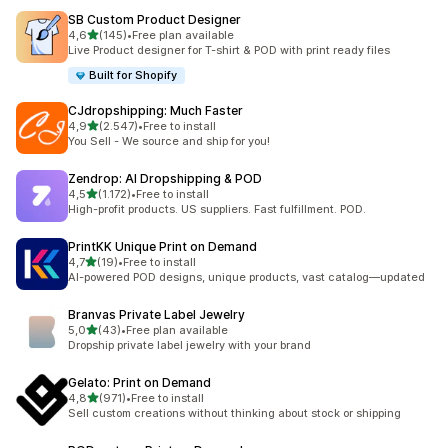
SB Custom Product Designer
de 5 estrelas
4,6
(145)
•
Free plan available
145 total de avaliações
Live Product designer for T-shirt & POD with print ready files
Built for Shopify
CJdropshipping: Much Faster
de 5 estrelas
4,9
(2.547)
•
Free to install
2547 total de avaliações
You Sell - We source and ship for you!
Zendrop: AI Dropshipping & POD
de 5 estrelas
4,5
(1.172)
•
Free to install
1172 total de avaliações
High-profit products. US suppliers. Fast fulfillment. POD.
PrintKK Unique Print on Demand
de 5 estrelas
4,7
(19)
•
Free to install
19 total de avaliações
AI-powered POD designs, unique products, vast catalog—updated
Branvas Private Label Jewelry
de 5 estrelas
5,0
(43)
•
Free plan available
43 total de avaliações
Dropship private label jewelry with your brand
Gelato: Print on Demand
de 5 estrelas
4,8
(971)
•
Free to install
971 total de avaliações
Sell custom creations without thinking about stock or shipping