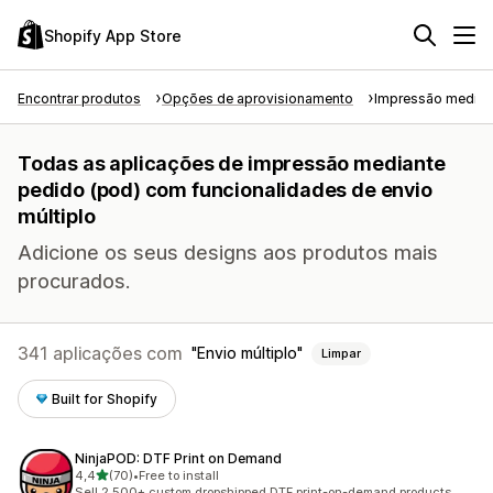
Shopify App Store
Encontrar produtos
Opções de aprovisionamento
Impressão median
Todas as aplicações de impressão mediante
pedido (pod) com funcionalidades de envio
múltiplo
Adicione os seus designs aos produtos mais
procurados.
341 aplicações com
Envio múltiplo
Limpar
Built for Shopify
NinjaPOD: DTF Print on Demand
de 5 estrelas
4,4
(70)
•
Free to install
70 total de avaliações
Sell 2,500+ custom dropshipped DTF print-on-demand products