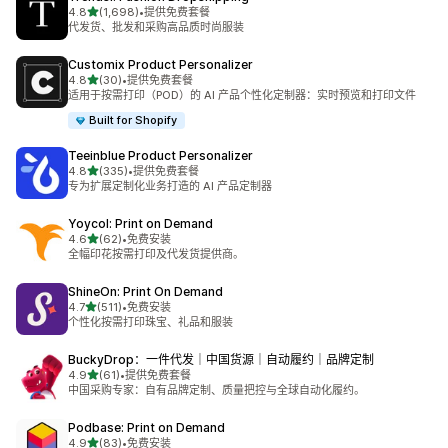
星（满分 5 星）
4.8
(1,698)
•
提供免费套餐
总共 1698 条评论
代发货、批发和采购高品质时尚服装
Customix Product Personalizer
星（满分 5 星）
4.8
(30)
•
提供免费套餐
总共 30 条评论
适用于按需打印（POD）的 AI 产品个性化定制器：实时预览和打印文件
Built for Shopify
Teeinblue Product Personalizer
星（满分 5 星）
4.8
(335)
•
提供免费套餐
总共 335 条评论
专为扩展定制化业务打造的 AI 产品定制器
Yoycol: Print on Demand
星（满分 5 星）
4.6
(62)
•
免费安装
总共 62 条评论
全幅印花按需打印及代发货提供商。
ShineOn: Print On Demand
星（满分 5 星）
4.7
(511)
•
免费安装
总共 511 条评论
个性化按需打印珠宝、礼品和服装
BuckyDrop：一件代发｜中国货源｜自动履约｜品牌定制
星（满分 5 星）
4.9
(61)
•
提供免费套餐
总共 61 条评论
中国采购专家：自有品牌定制、质量把控与全球自动化履约。
Podbase: Print on Demand
星（满分 5 星）
4.9
(83)
•
免费安装