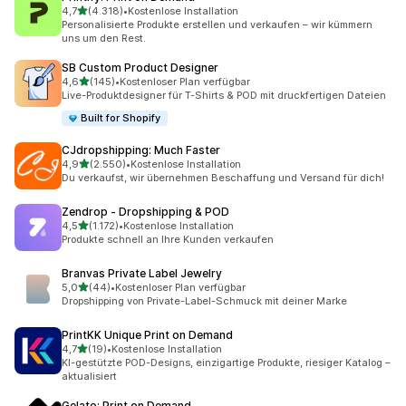
von 5 Sternen
4,7
(4.318)
•
Kostenlose Installation
4318 Rezensionen insgesamt
Personalisierte Produkte erstellen und verkaufen – wir kümmern
uns um den Rest.
SB Custom Product Designer
von 5 Sternen
4,6
(145)
•
Kostenloser Plan verfügbar
145 Rezensionen insgesamt
Live-Produktdesigner für T-Shirts & POD mit druckfertigen Dateien
Built for Shopify
CJdropshipping: Much Faster
von 5 Sternen
4,9
(2.550)
•
Kostenlose Installation
2550 Rezensionen insgesamt
Du verkaufst, wir übernehmen Beschaffung und Versand für dich!
Zendrop ‑ Dropshipping & POD
von 5 Sternen
4,5
(1.172)
•
Kostenlose Installation
1172 Rezensionen insgesamt
Produkte schnell an Ihre Kunden verkaufen
Branvas Private Label Jewelry
von 5 Sternen
5,0
(44)
•
Kostenloser Plan verfügbar
44 Rezensionen insgesamt
Dropshipping von Private-Label-Schmuck mit deiner Marke
PrintKK Unique Print on Demand
von 5 Sternen
4,7
(19)
•
Kostenlose Installation
19 Rezensionen insgesamt
KI-gestützte POD-Designs, einzigartige Produkte, riesiger Katalog –
aktualisiert
Gelato: Print on Demand