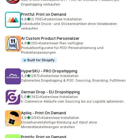
Dropshipping verkaufen
Printful: Print on Demand
von 5 Sternen
4,8
(3.708)
•
Kostenlose Installation
3708 Rezensionen insgesamt
Individuelle Druck- und Stickereiartikel ohne Vorabkosten
verkaufen
AI Custom Product Personalizer
von 5 Sternen
4,9
(30)
•
Kostenloser Plan verfügbar
30 Rezensionen insgesamt
Produktkonfigurator für POD-Personalisierung und
Produktanpassungen
Built for Shopify
HyperSKU ‑ PRO Dropshipping
von 5 Sternen
4,9
(267)
•
Kostenlose Installation
267 Rezensionen insgesamt
Optimiertes Dropshipping & POD: Sourcing, Branding, Fulfillmen
German Drop ‑ EU Dropshipping
von 5 Sternen
5,0
(142)
•
Kostenlose Installation
142 Rezensionen insgesamt
E-Commerce-Abläufe vom Sourcing bis zur Logistik optimieren.
Apliiq ‑ Print On Demand
von 5 Sternen
4,8
(294)
•
Kostenlose Installation
294 Rezensionen insgesamt
Einzelhandelsfertige Kleidung auf Abruf ohne
Mindestbestellmengen erstellen
Printify: Print on Demand