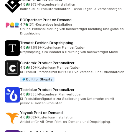
von 5 Sternen
4,8
(972)
•
Kostenlose Installation
972 Rezensionen insgesamt
Individuelle Produkte verkaufen – ohne Lager- & Versandsorgen
PODpartner: Print on Demand
von 5 Sternen
4,7
(31)
•
Kostenlose Installation
31 Rezensionen insgesamt
Online-Personalisierung von hochwertiger Kleidung und globales
Dropshipping
Trendsi: Fashion Dropshipping
von 5 Sternen
4,8
(1.699)
•
Kostenloser Plan verfügbar
1699 Rezensionen insgesamt
Dropshipping, Großhandel & Sourcing von hochwertiger Mode
Customix Product Personalizer
von 5 Sternen
4,8
(30)
•
Kostenloser Plan verfügbar
30 Rezensionen insgesamt
KI-Produkt-Personalizer für POD: Live-Vorschau und Druckdateien
Built for Shopify
Teeinblue Product Personalizer
von 5 Sternen
4,8
(335)
•
Kostenloser Plan verfügbar
335 Rezensionen insgesamt
KI-Produktkonfigurator zur Skalierung von Unternehmen mit
personalisierten Produkten
Yoycol: Print on Demand
von 5 Sternen
4,6
(62)
•
Kostenlose Installation
62 Rezensionen insgesamt
Anbieter für All-Over-Print-on-Demand und Dropshipping.