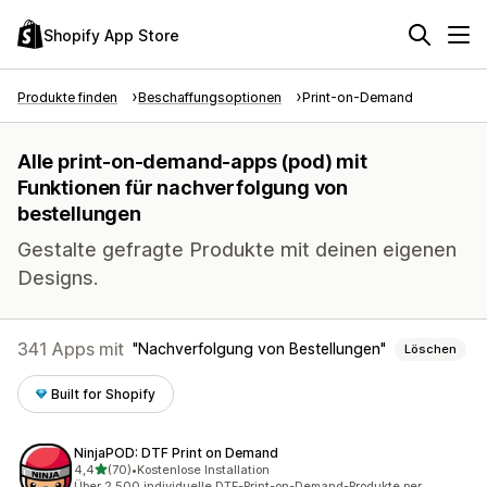
Shopify App Store
Produkte finden
Beschaffungsoptionen
Print-on-Demand
Alle print-on-demand-apps (pod) mit
Funktionen für nachverfolgung von
bestellungen
Gestalte gefragte Produkte mit deinen eigenen
Designs.
341 Apps mit
Nachverfolgung von Bestellungen
Löschen
Built for Shopify
NinjaPOD: DTF Print on Demand
von 5 Sternen
4,4
(70)
•
Kostenlose Installation
70 Rezensionen insgesamt
Über 2.500 individuelle DTF-Print-on-Demand-Produkte per