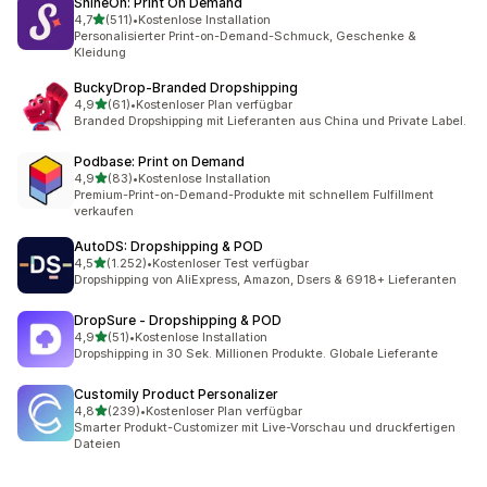
ShineOn: Print On Demand
von 5 Sternen
4,7
(511)
•
Kostenlose Installation
511 Rezensionen insgesamt
Personalisierter Print-on-Demand-Schmuck, Geschenke &
Kleidung
BuckyDrop‑Branded Dropshipping
von 5 Sternen
4,9
(61)
•
Kostenloser Plan verfügbar
61 Rezensionen insgesamt
Branded Dropshipping mit Lieferanten aus China und Private Label.
Podbase: Print on Demand
von 5 Sternen
4,9
(83)
•
Kostenlose Installation
83 Rezensionen insgesamt
Premium-Print-on-Demand-Produkte mit schnellem Fulfillment
verkaufen
AutoDS: Dropshipping & POD
von 5 Sternen
4,5
(1.252)
•
Kostenloser Test verfügbar
1252 Rezensionen insgesamt
Dropshipping von AliExpress, Amazon, Dsers & 6918+ Lieferanten
DropSure ‑ Dropshipping & POD
von 5 Sternen
4,9
(51)
•
Kostenlose Installation
51 Rezensionen insgesamt
Dropshipping in 30 Sek. Millionen Produkte. Globale Lieferante
Customily Product Personalizer
von 5 Sternen
4,8
(239)
•
Kostenloser Plan verfügbar
239 Rezensionen insgesamt
Smarter Produkt-Customizer mit Live-Vorschau und druckfertigen
Dateien