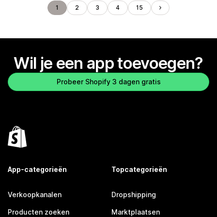
1
2
3
4
15
Wil je een app toevoegen?
Probeer Shopify 3 dagen gratis
App-categorieën
Topcategorieën
Verkoopkanalen
Dropshipping
Producten zoeken
Marktplaatsen