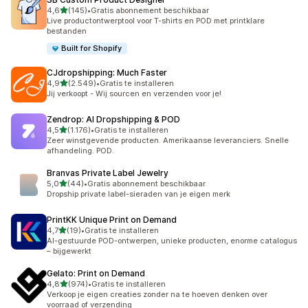
van 5 sterren
4,6
(145)
•
Gratis abonnement beschikbaar
145 recensies in totaal
Live productontwerptool voor T-shirts en POD met printklare
bestanden
Built for Shopify
CJdropshipping: Much Faster
van 5 sterren
4,9
(2.549)
•
Gratis te installeren
2549 recensies in totaal
Jij verkoopt - Wij sourcen en verzenden voor je!
Zendrop: AI Dropshipping & POD
van 5 sterren
4,5
(1.176)
•
Gratis te installeren
1176 recensies in totaal
Zeer winstgevende producten. Amerikaanse leveranciers. Snelle
afhandeling. POD.
Branvas Private Label Jewelry
van 5 sterren
5,0
(44)
•
Gratis abonnement beschikbaar
44 recensies in totaal
Dropship private label-sieraden van je eigen merk
PrintKK Unique Print on Demand
van 5 sterren
4,7
(19)
•
Gratis te installeren
19 recensies in totaal
AI-gestuurde POD-ontwerpen, unieke producten, enorme catalogus
– bijgewerkt
Gelato: Print on Demand
van 5 sterren
4,8
(974)
•
Gratis te installeren
974 recensies in totaal
Verkoop je eigen creaties zonder na te hoeven denken over
voorraad of verzending