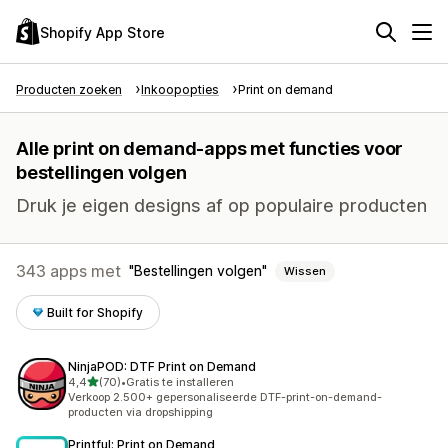
Shopify App Store
Producten zoeken
Inkoopopties
Print on demand
Alle print on demand-apps met functies voor
bestellingen volgen
Druk je eigen designs af op populaire producten
343 apps met
Bestellingen volgen
Wissen
Built for Shopify
NinjaPOD: DTF Print on Demand
van 5 sterren
4,4
(70)
•
Gratis te installeren
70 recensies in totaal
Verkoop 2.500+ gepersonaliseerde DTF-print-on-demand-
producten via dropshipping
Printful: Print on Demand