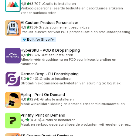
van 5 sterren
4,8
(3.707)
•
Gratis te installeren
3707 recensies in totaal
Verkoop gepersonaliseerde bedrukte en geborduurde artikelen
zonder aanloopkosten
AI Custom Product Personalizer
van 5 sterren
4,9
(30)
•
Gratis abonnement beschikbaar
30 recensies in totaal
Product-customizer voor POD-personalisatie en productaanpassing
Built for Shopify
HyperSKU – POD & Dropshipping
van 5 sterren
4,9
(267)
•
Gratis te installeren
267 recensies in totaal
Alles-in-één dropshipping en POD voor inkoop, branding en
fulfillment
German Drop ‑ EU Dropshipping
van 5 sterren
5,0
(143)
•
Gratis te installeren
143 recensies in totaal
Stroomlijn e-commerce-activiteiten van sourcing tot logistiek.
Apliiq ‑ Print On Demand
van 5 sterren
4,8
(294)
•
Gratis te installeren
294 recensies in totaal
Maak winkelklare kleding on demand zonder minimumaantallen
Printify: Print on Demand
van 5 sterren
4,7
(4.318)
•
Gratis te installeren
4318 recensies in totaal
Maak en verkoop gepersonaliseerde producten, wij regelen de rest.
SB Custom Product Designer