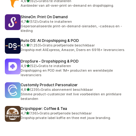
van 5 sterren
4,6
(62)
•
Gratis te installeren
62 recensies in totaal
Aanbieder van all-over-print on-demand en dropshipping.
ShineOn: Print On Demand
van 5 sterren
4,7
(512)
•
Gratis te installeren
512 recensies in totaal
Gepersonaliseerde print-on-demand-sieraden, -cadeaus en -
kleding
Auto DS: AI Dropshipping & POD
van 5 sterren
4,5
(1.253)
•
Gratis proefperiode beschikbaar
1253 recensies in totaal
Dropship met AliExpress, Amazon, Dsers en 6918+ leveranciers.
DropSure ‑ Dropshipping & POD
van 5 sterren
4,9
(52)
•
Gratis te installeren
52 recensies in totaal
Dropshipping en POD met 1M+ producten en wereldwijde
leveranciers
Customily Product Personalizer
van 5 sterren
4,8
(239)
•
Gratis abonnement beschikbaar
239 recensies in totaal
Slimme product-customizer met live voorbeelden en printklare
bestanden
Dripshipper: Coffee & Tea
van 5 sterren
4,7
(136)
•
Gratis proefperiode beschikbaar
136 recensies in totaal
Dropship private label koffie en thee met jouw branding.