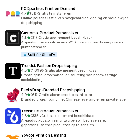
PODpartner: Print on Demand
van 5 sterren
4,7
(31)
•
Gratis te installeren
31 recensies in totaal
Online personalisatie van hoogwaardige kleding en wereldwijde
dropshipping
Customix Product Personalizer
van 5 sterren
4,8
(31)
•
Gratis abonnement beschikbaar
31 recensies in totaal
AI-product personalizer voor POD: live voorbeeldweergave en
printbestanden
Built for Shopify
Trendsi: Fashion Dropshipping
van 5 sterren
4,8
(1.699)
•
Gratis abonnement beschikbaar
1699 recensies in totaal
Dropshipping, groothandel en sourcing van hoogwaardige
modekleding
BuckyDrop‑Branded Dropshipping
van 5 sterren
4,9
(61)
•
Gratis abonnement beschikbaar
61 recensies in totaal
Branded dropshipping met Chinese leverancier en private label.
Teeinblue Product Personalizer
van 5 sterren
4,8
(335)
•
Gratis abonnement beschikbaar
335 recensies in totaal
AI-product-customizer ontworpen om bedrijven met
gepersonaliseerde producten op te schalen
Yoycol: Print on Demand