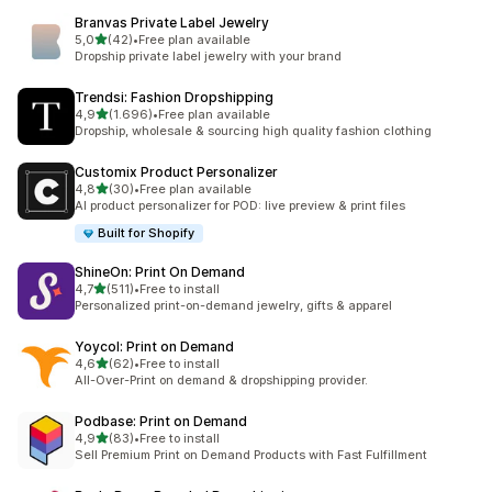
Branvas Private Label Jewelry
5 yıldız üzerinden
5,0
(42)
•
Free plan available
toplam 42 değerlendirme
Dropship private label jewelry with your brand
Trendsi: Fashion Dropshipping
5 yıldız üzerinden
4,9
(1.696)
•
Free plan available
toplam 1696 değerlendirme
Dropship, wholesale & sourcing high quality fashion clothing
Customix Product Personalizer
5 yıldız üzerinden
4,8
(30)
•
Free plan available
toplam 30 değerlendirme
AI product personalizer for POD: live preview & print files
Built for Shopify
ShineOn: Print On Demand
5 yıldız üzerinden
4,7
(511)
•
Free to install
toplam 511 değerlendirme
Personalized print-on-demand jewelry, gifts & apparel
Yoycol: Print on Demand
5 yıldız üzerinden
4,6
(62)
•
Free to install
toplam 62 değerlendirme
All-Over-Print on demand & dropshipping provider.
Podbase: Print on Demand
5 yıldız üzerinden
4,9
(83)
•
Free to install
toplam 83 değerlendirme
Sell Premium Print on Demand Products with Fast Fulfillment