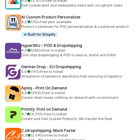
5 yıldız üzerinden
4,8
(3.707)
•
Free to install
toplam 3707 değerlendirme
Sell custom print and embroidery items with no upfront costs
AI Custom Product Personalizer
5 yıldız üzerinden
4,9
(30)
•
Free plan available
toplam 30 değerlendirme
Product customizer for POD personalization & customize product
Built for Shopify
HyperSKU – POD & Dropshipping
5 yıldız üzerinden
4,9
(266)
•
Free to install
toplam 266 değerlendirme
One-stop dropshipping & POD to source, brand and fulfill
German Drop ‑ EU Dropshipping
5 yıldız üzerinden
5,0
(141)
•
Free to install
toplam 141 değerlendirme
Streamline eCommerce operations from sourcing to logistics.
Apliiq ‑ Print On Demand
5 yıldız üzerinden
4,8
(294)
•
Free to install
toplam 294 değerlendirme
Create retail ready clothing on demand with no minimums
Printify: Print on Demand
5 yıldız üzerinden
4,7
(4.313)
•
Free to install
toplam 4313 değerlendirme
Create and Sell Custom Products, We Handle the Rest.
CJdropshipping: Much Faster
5 yıldız üzerinden
4,9
(2.540)
•
Free to install
toplam 2540 değerlendirme