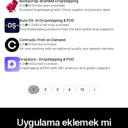
BuckyDrop‑Branded Dropshipping
5 yıldız üzerinden
4,9
(61)
•
Free plan available
toplam 61 değerlendirme
Branded dropshipping with China supplier and private label.
Auto DS: AI Dropshipping & POD
5 yıldız üzerinden
4,5
(1.246)
•
Free trial available
toplam 1246 değerlendirme
Find dropshipping products from the best global drop suppliers
Contrado: Print on Demand
5 yıldız üzerinden
4,5
(47)
•
Free to install
toplam 47 değerlendirme
All-over printing with exceptional quality and speedy delivery
DropSure ‑ Dropshipping & POD
5 yıldız üzerinden
4,9
(50)
•
Free to install
toplam 50 değerlendirme
Dropshipping & POD with 1M+ products and global suppliers
1
2
3
4
15
Uygulama eklemek mi