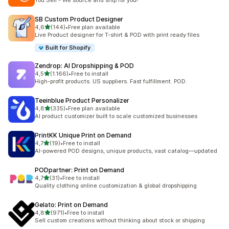
You Sell - We source and ship for you!
SB Custom Product Designer
5 yıldız üzerinden
4,6
(144)
•
Free plan available
toplam 144 değerlendirme
Live Product designer for T-shirt & POD with print ready files
Built for Shopify
Zendrop: AI Dropshipping & POD
5 yıldız üzerinden
4,5
(1.166)
•
Free to install
toplam 1166 değerlendirme
High-profit products. US suppliers. Fast fulfillment. POD.
Teeinblue Product Personalizer
5 yıldız üzerinden
4,8
(335)
•
Free plan available
toplam 335 değerlendirme
AI product customizer built to scale customized businesses
PrintKK Unique Print on Demand
5 yıldız üzerinden
4,7
(19)
•
Free to install
toplam 19 değerlendirme
AI-powered POD designs, unique products, vast catalog—updated
PODpartner: Print on Demand
5 yıldız üzerinden
4,7
(31)
•
Free to install
toplam 31 değerlendirme
Quality clothing online customization & global dropshipping
Gelato: Print on Demand
5 yıldız üzerinden
4,8
(971)
•
Free to install
toplam 971 değerlendirme
Sell custom creations without thinking about stock or shipping