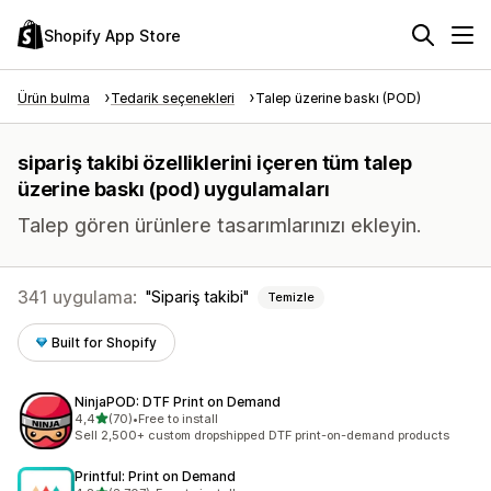
Shopify App Store
Ürün bulma
Tedarik seçenekleri
Talep üzerine baskı (POD)
sipariş takibi özelliklerini içeren tüm talep
üzerine baskı (pod) uygulamaları
Talep gören ürünlere tasarımlarınızı ekleyin.
341 uygulama:
Sipariş takibi
Temizle
Built for Shopify
NinjaPOD: DTF Print on Demand
5 yıldız üzerinden
4,4
(70)
•
Free to install
toplam 70 değerlendirme
Sell 2,500+ custom dropshipped DTF print-on-demand products
Printful: Print on Demand