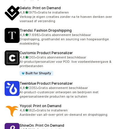
Gelato: Print on Demand
van 5 sterren
4,8
(971)
•
Gratis te installeren
971 recensies in totaal
Verkoop je eigen creaties zonder na te hoeven denken over
voorraad of verzending
Trendsi: Fashion Dropshipping
van 5 sterren
4,8
(1.698)
•
Gratis abonnement beschikbaar
1698 recensies in totaal
Dropshipping, groothandel en sourcing van hoogwaardige
modekleding
Customix Product Personalizer
van 5 sterren
4,8
(30)
•
Gratis abonnement beschikbaar
30 recensies in totaal
AI-productpersonalizer voor POD: live voorbeeldweergave &
printbestanden
Built for Shopify
Teeinblue Product Personalizer
van 5 sterren
4,8
(335)
•
Gratis abonnement beschikbaar
335 recensies in totaal
AI-product-customizer ontworpen om bedrijven met
gepersonaliseerde producten op te schalen
Yoycol: Print on Demand
van 5 sterren
4,6
(62)
•
Gratis te installeren
62 recensies in totaal
Aanbieder van all-over-print on-demand en dropshipping.
ShineOn: Print On Demand