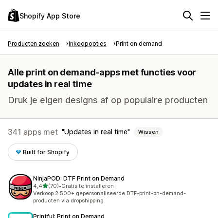
Shopify App Store
Producten zoeken
Inkoopopties
Print on demand
Alle print on demand-apps met functies voor
updates in real time
Druk je eigen designs af op populaire producten
341 apps met
Updates in real time
Wissen
Built for Shopify
NinjaPOD: DTF Print on Demand
van 5 sterren
4,4
(70)
•
Gratis te installeren
70 recensies in totaal
Verkoop 2.500+ gepersonaliseerde DTF-print-on-demand-
producten via dropshipping
Printful: Print on Demand