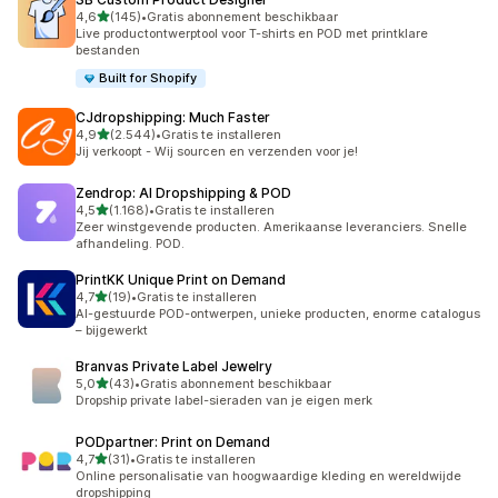
van 5 sterren
4,6
(145)
•
Gratis abonnement beschikbaar
145 recensies in totaal
Live productontwerptool voor T-shirts en POD met printklare
bestanden
Built for Shopify
CJdropshipping: Much Faster
van 5 sterren
4,9
(2.544)
•
Gratis te installeren
2544 recensies in totaal
Jij verkoopt - Wij sourcen en verzenden voor je!
Zendrop: AI Dropshipping & POD
van 5 sterren
4,5
(1.168)
•
Gratis te installeren
1168 recensies in totaal
Zeer winstgevende producten. Amerikaanse leveranciers. Snelle
afhandeling. POD.
PrintKK Unique Print on Demand
van 5 sterren
4,7
(19)
•
Gratis te installeren
19 recensies in totaal
AI-gestuurde POD-ontwerpen, unieke producten, enorme catalogus
– bijgewerkt
Branvas Private Label Jewelry
van 5 sterren
5,0
(43)
•
Gratis abonnement beschikbaar
43 recensies in totaal
Dropship private label-sieraden van je eigen merk
PODpartner: Print on Demand
van 5 sterren
4,7
(31)
•
Gratis te installeren
31 recensies in totaal
Online personalisatie van hoogwaardige kleding en wereldwijde
dropshipping