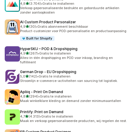
van 5 sterren
4,8
(3.704)
•
Gratis te installeren
3704 recensies in totaal
Verkoop gepersonaliseerde bedrukte en geborduurde artikelen
zonder aanloopkosten
AI Custom Product Personalizer
van 5 sterren
4,9
(30)
•
Gratis abonnement beschikbaar
30 recensies in totaal
Product-customizer voor POD-personalisatie en productaanpassing
Built for Shopify
HyperSKU – POD & Dropshipping
van 5 sterren
4,9
(267)
•
Gratis te installeren
267 recensies in totaal
Alles-in-één dropshipping en POD voor inkoop, branding en
fulfillment
German Drop ‑ EU Dropshipping
van 5 sterren
5,0
(142)
•
Gratis te installeren
142 recensies in totaal
Stroomlijn e-commerce-activiteiten van sourcing tot logistiek.
Apliiq ‑ Print On Demand
van 5 sterren
4,8
(294)
•
Gratis te installeren
294 recensies in totaal
Maak winkelklare kleding on demand zonder minimumaantallen
Printify: Print on Demand
van 5 sterren
4,7
(4.313)
•
Gratis te installeren
4313 recensies in totaal
Maak en verkoop gepersonaliseerde producten, wij regelen de rest.
SB Custom Product Designer