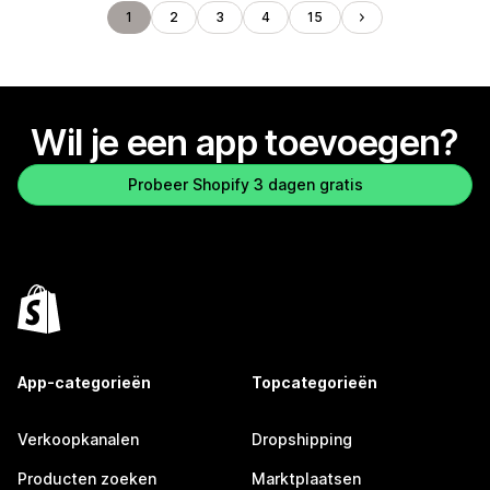
1
2
3
4
15
Wil je een app toevoegen?
Probeer Shopify 3 dagen gratis
App-categorieën
Topcategorieën
Verkoopkanalen
Dropshipping
Producten zoeken
Marktplaatsen