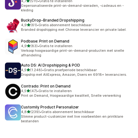
van 5 sterren
4,7
(511)
•
Gratis te installeren
511 recensies in totaal
Gepersonaliseerde print-on-demand-sieraden, -cadeaus en -
kleding
BuckyDrop‑Branded Dropshipping
van 5 sterren
4,9
(61)
•
Gratis abonnement beschikbaar
61 recensies in totaal
Branded dropshipping met Chinese leverancier en private label.
Podbase: Print on Demand
van 5 sterren
4,9
(83)
•
Gratis te installeren
83 recensies in totaal
Verkoop hoogwaardige print-on-demand-producten met snelle
afhandeling
Auto DS: AI Dropshipping & POD
van 5 sterren
4,5
(1.248)
•
Gratis proefperiode beschikbaar
1248 recensies in totaal
Dropship met AliExpress, Amazon, Dsers en 6918+ leveranciers.
Contrado: Print on Demand
van 5 sterren
4,5
(47)
•
Gratis te installeren
47 recensies in totaal
Print on Demand, Hoogwaardige kwaliteit, Snelle verwerking
Customily Product Personalizer
van 5 sterren
4,8
(239)
•
Gratis abonnement beschikbaar
239 recensies in totaal
Slimme product-customizer met live voorbeelden en printklare
bestanden