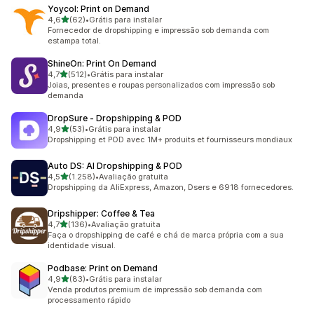
Yoycol: Print on Demand
de 5 estrelas
4,6
(62)
•
Grátis para instalar
62 avaliações ao todo
Fornecedor de dropshipping e impressão sob demanda com
estampa total.
ShineOn: Print On Demand
de 5 estrelas
4,7
(512)
•
Grátis para instalar
512 avaliações ao todo
Joias, presentes e roupas personalizados com impressão sob
demanda
DropSure ‑ Dropshipping & POD
de 5 estrelas
4,9
(53)
•
Grátis para instalar
53 avaliações ao todo
Dropshipping et POD avec 1M+ produits et fournisseurs mondiaux
Auto DS: AI Dropshipping & POD
de 5 estrelas
4,5
(1.258)
•
Avaliação gratuita
1258 avaliações ao todo
Dropshipping da AliExpress, Amazon, Dsers e 6918 fornecedores.
Dripshipper: Coffee & Tea
de 5 estrelas
4,7
(136)
•
Avaliação gratuita
136 avaliações ao todo
Faça o dropshipping de café e chá de marca própria com a sua
identidade visual.
Podbase: Print on Demand
de 5 estrelas
4,9
(83)
•
Grátis para instalar
83 avaliações ao todo
Venda produtos premium de impressão sob demanda com
processamento rápido