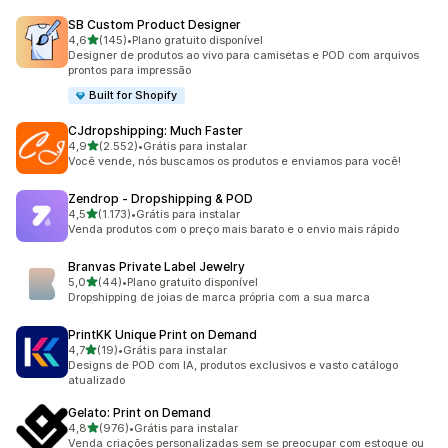
SB Custom Product Designer
de 5 estrelas
4,6
(145)
•
Plano gratuito disponível
145 avaliações ao todo
Designer de produtos ao vivo para camisetas e POD com arquivos
prontos para impressão
Built for Shopify
CJdropshipping: Much Faster
de 5 estrelas
4,9
(2.552)
•
Grátis para instalar
2552 avaliações ao todo
Você vende, nós buscamos os produtos e enviamos para você!
Zendrop ‑ Dropshipping & POD
de 5 estrelas
4,5
(1.173)
•
Grátis para instalar
1173 avaliações ao todo
Venda produtos com o preço mais barato e o envio mais rápido
Branvas Private Label Jewelry
de 5 estrelas
5,0
(44)
•
Plano gratuito disponível
44 avaliações ao todo
Dropshipping de joias de marca própria com a sua marca
PrintKK Unique Print on Demand
de 5 estrelas
4,7
(19)
•
Grátis para instalar
19 avaliações ao todo
Designs de POD com IA, produtos exclusivos e vasto catálogo
atualizado
Gelato: Print on Demand
de 5 estrelas
4,8
(976)
•
Grátis para instalar
976 avaliações ao todo
Venda criações personalizadas sem se preocupar com estoque ou