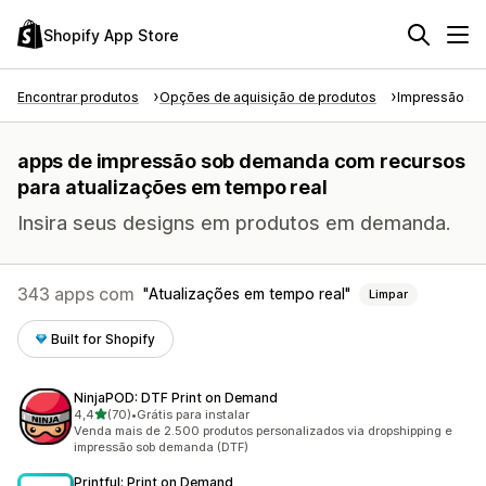
Shopify App Store
Encontrar produtos
Opções de aquisição de produtos
Impressão s
apps de impressão sob demanda com recursos
para atualizações em tempo real
Insira seus designs em produtos em demanda.
343 apps com
Atualizações em tempo real
Limpar
Built for Shopify
NinjaPOD: DTF Print on Demand
de 5 estrelas
4,4
(70)
•
Grátis para instalar
70 avaliações ao todo
Venda mais de 2.500 produtos personalizados via dropshipping e
impressão sob demanda (DTF)
Printful: Print on Demand