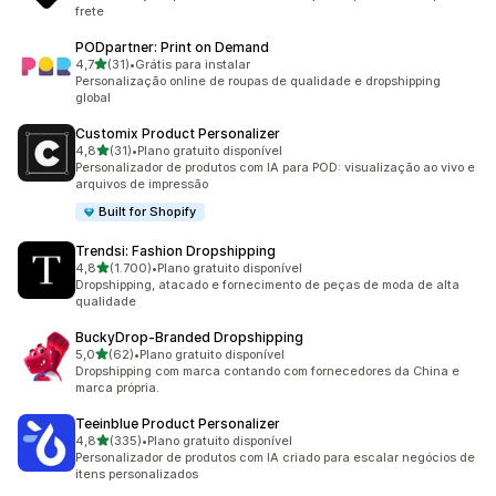
frete
PODpartner: Print on Demand
de 5 estrelas
4,7
(31)
•
Grátis para instalar
31 avaliações ao todo
Personalização online de roupas de qualidade e dropshipping
global
Customix Product Personalizer
de 5 estrelas
4,8
(31)
•
Plano gratuito disponível
31 avaliações ao todo
Personalizador de produtos com IA para POD: visualização ao vivo e
arquivos de impressão
Built for Shopify
Trendsi: Fashion Dropshipping
de 5 estrelas
4,8
(1.700)
•
Plano gratuito disponível
1700 avaliações ao todo
Dropshipping, atacado e fornecimento de peças de moda de alta
qualidade
BuckyDrop‑Branded Dropshipping
de 5 estrelas
5,0
(62)
•
Plano gratuito disponível
62 avaliações ao todo
Dropshipping com marca contando com fornecedores da China e
marca própria.
Teeinblue Product Personalizer
de 5 estrelas
4,8
(335)
•
Plano gratuito disponível
335 avaliações ao todo
Personalizador de produtos com IA criado para escalar negócios de
itens personalizados