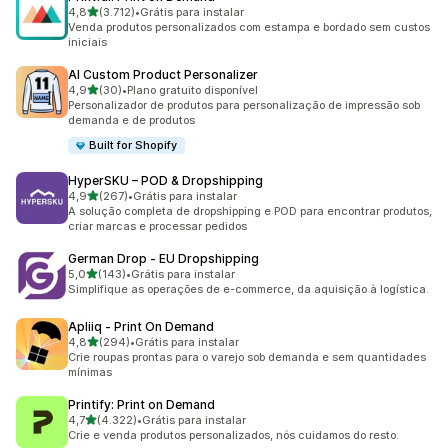
de 5 estrelas
4,8
(3.712)
•
Grátis para instalar
3712 avaliações ao todo
Venda produtos personalizados com estampa e bordado sem custos
iniciais
AI Custom Product Personalizer
de 5 estrelas
4,9
(30)
•
Plano gratuito disponível
30 avaliações ao todo
Personalizador de produtos para personalização de impressão sob
demanda e de produtos
Built for Shopify
HyperSKU – POD & Dropshipping
de 5 estrelas
4,9
(267)
•
Grátis para instalar
267 avaliações ao todo
A solução completa de dropshipping e POD para encontrar produtos,
criar marcas e processar pedidos
German Drop ‑ EU Dropshipping
de 5 estrelas
5,0
(143)
•
Grátis para instalar
143 avaliações ao todo
Simplifique as operações de e-commerce, da aquisição à logística.
Apliiq ‑ Print On Demand
de 5 estrelas
4,8
(294)
•
Grátis para instalar
294 avaliações ao todo
Crie roupas prontas para o varejo sob demanda e sem quantidades
mínimas
Printify: Print on Demand
de 5 estrelas
4,7
(4.322)
•
Grátis para instalar
4322 avaliações ao todo
Crie e venda produtos personalizados, nós cuidamos do resto.