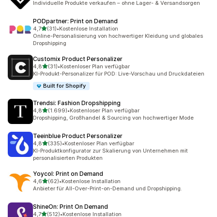
Individuelle Produkte verkaufen – ohne Lager- & Versandsorgen
PODpartner: Print on Demand
von 5 Sternen
4,7
(31)
•
Kostenlose Installation
31 Rezensionen insgesamt
Online-Personalisierung von hochwertiger Kleidung und globales
Dropshipping
Customix Product Personalizer
von 5 Sternen
4,8
(31)
•
Kostenloser Plan verfügbar
31 Rezensionen insgesamt
KI-Produkt-Personalizer für POD: Live-Vorschau und Druckdateien
Built for Shopify
Trendsi: Fashion Dropshipping
von 5 Sternen
4,8
(1.699)
•
Kostenloser Plan verfügbar
1699 Rezensionen insgesamt
Dropshipping, Großhandel & Sourcing von hochwertiger Mode
Teeinblue Product Personalizer
von 5 Sternen
4,8
(335)
•
Kostenloser Plan verfügbar
335 Rezensionen insgesamt
KI-Produktkonfigurator zur Skalierung von Unternehmen mit
personalisierten Produkten
Yoycol: Print on Demand
von 5 Sternen
4,6
(62)
•
Kostenlose Installation
62 Rezensionen insgesamt
Anbieter für All-Over-Print-on-Demand und Dropshipping.
ShineOn: Print On Demand
von 5 Sternen
4,7
(512)
•
Kostenlose Installation