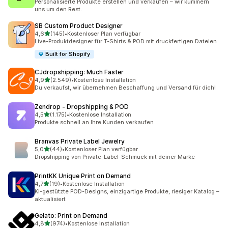
Personalisierte Produkte erstellen und verkaufen – wir kümmern
uns um den Rest.
SB Custom Product Designer
von 5 Sternen
4,6
(145)
•
Kostenloser Plan verfügbar
145 Rezensionen insgesamt
Live-Produktdesigner für T-Shirts & POD mit druckfertigen Dateien
Built for Shopify
CJdropshipping: Much Faster
von 5 Sternen
4,9
(2.549)
•
Kostenlose Installation
2549 Rezensionen insgesamt
Du verkaufst, wir übernehmen Beschaffung und Versand für dich!
Zendrop ‑ Dropshipping & POD
von 5 Sternen
4,5
(1.175)
•
Kostenlose Installation
1175 Rezensionen insgesamt
Produkte schnell an Ihre Kunden verkaufen
Branvas Private Label Jewelry
von 5 Sternen
5,0
(44)
•
Kostenloser Plan verfügbar
44 Rezensionen insgesamt
Dropshipping von Private-Label-Schmuck mit deiner Marke
PrintKK Unique Print on Demand
von 5 Sternen
4,7
(19)
•
Kostenlose Installation
19 Rezensionen insgesamt
KI-gestützte POD-Designs, einzigartige Produkte, riesiger Katalog –
aktualisiert
Gelato: Print on Demand
von 5 Sternen
4,8
(974)
•
Kostenlose Installation
974 Rezensionen insgesamt