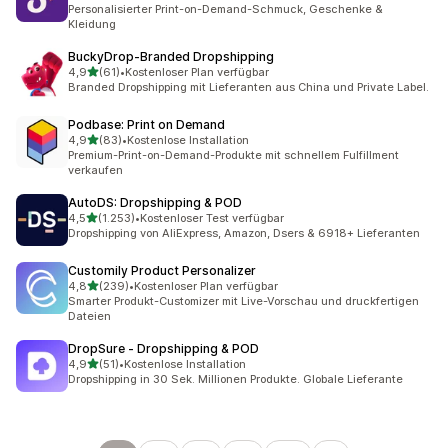
512 Rezensionen insgesamt
Personalisierter Print-on-Demand-Schmuck, Geschenke &
Kleidung
BuckyDrop‑Branded Dropshipping
von 5 Sternen
4,9
(61)
•
Kostenloser Plan verfügbar
61 Rezensionen insgesamt
Branded Dropshipping mit Lieferanten aus China und Private Label.
Podbase: Print on Demand
von 5 Sternen
4,9
(83)
•
Kostenlose Installation
83 Rezensionen insgesamt
Premium-Print-on-Demand-Produkte mit schnellem Fulfillment
verkaufen
AutoDS: Dropshipping & POD
von 5 Sternen
4,5
(1.253)
•
Kostenloser Test verfügbar
1253 Rezensionen insgesamt
Dropshipping von AliExpress, Amazon, Dsers & 6918+ Lieferanten
Customily Product Personalizer
von 5 Sternen
4,8
(239)
•
Kostenloser Plan verfügbar
239 Rezensionen insgesamt
Smarter Produkt-Customizer mit Live-Vorschau und druckfertigen
Dateien
DropSure ‑ Dropshipping & POD
von 5 Sternen
4,9
(51)
•
Kostenlose Installation
51 Rezensionen insgesamt
Dropshipping in 30 Sek. Millionen Produkte. Globale Lieferante