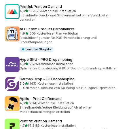
Printful: Print on Demand
von 5 Sternen
4,8
(3.707)
•
Kostenlose Installation
3707 Rezensionen insgesamt
Individuelle Druck- und Stickereiartikel ohne Vorabkosten
verkaufen
AI Custom Product Personalizer
von 5 Sternen
4,9
(30)
•
Kostenloser Plan verfügbar
30 Rezensionen insgesamt
Produktkonfigurator für POD-Personalisierung und
Produktanpassungen
Built for Shopify
HyperSKU ‑ PRO Dropshipping
von 5 Sternen
4,9
(267)
•
Kostenlose Installation
267 Rezensionen insgesamt
Optimiertes Dropshipping & POD: Sourcing, Branding, Fulfillmen
German Drop ‑ EU Dropshipping
von 5 Sternen
5,0
(143)
•
Kostenlose Installation
143 Rezensionen insgesamt
E-Commerce-Abläufe vom Sourcing bis zur Logistik optimieren.
Apliiq ‑ Print On Demand
von 5 Sternen
4,8
(294)
•
Kostenlose Installation
294 Rezensionen insgesamt
Einzelhandelsfertige Kleidung auf Abruf ohne
Mindestbestellmengen erstellen
Printify: Print on Demand
von 5 Sternen
4,7
(4.318)
•
Kostenlose Installation
4318 Rezensionen insgesamt