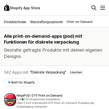
Shopify App Store
Produkte finden
Beschaffungsoptionen
Print-on-Demand
Alle print-on-demand-apps (pod) mit
Funktionen für diskrete verpackung
Gestalte gefragte Produkte mit deinen eigenen
Designs.
342 Apps mit
Diskrete Verpackung
Löschen
Built for Shopify
NinjaPOD: DTF Print on Demand
von 5 Sternen
4,4
(70)
•
Kostenlose Installation
70 Rezensionen insgesamt
Über 2.500 individuelle DTF-Print-on-Demand-Produkte per
Dropshipping verkaufen