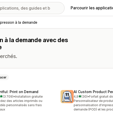
Parcourir les applicat
mpression à la demande
on à la demande avec des
e
herchés.
facer
intful: Print on Demand
AI Custom Product Per
étoile(s) sur 5
étoile(s) sur 5
(3 709)
•
Installation gratuite
4,9
(30)
•
Forfait gratuit d
9 avis au total
30 avis au total
dez des articles imprimés ou
Personnalisateur de produi
dés personnalisés sans frais
personnalisation d'impress
tiaux
demande (POD) et les prod