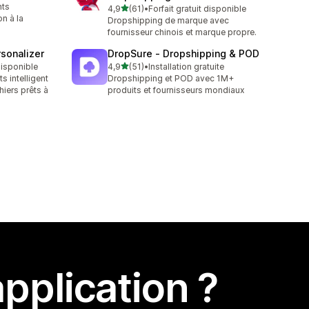
nts
étoile(s) sur 5
4,9
(61)
•
Forfait gratuit disponible
61 avis au total
n à la
Dropshipping de marque avec
fournisseur chinois et marque propre.
sonalizer
DropSure ‑ Dropshipping & POD
étoile(s) sur 5
 disponible
4,9
(51)
•
Installation gratuite
51 avis au total
s intelligent
Dropshipping et POD avec 1M+
hiers prêts à
produits et fournisseurs mondiaux
pplication ?