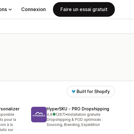
ions
Connexion
Faire un essai gratuit
Built for Shopify
sonalizer
HyperSKU ‑ PRO Dropshipping
étoile(s) sur 5
isponible
4,9
(267)
•
Installation gratuite
267 avis au total
ts pour la
Dropshipping & POD optimisés :
ion à la
Sourcing, Branding, Expédition
uits sur