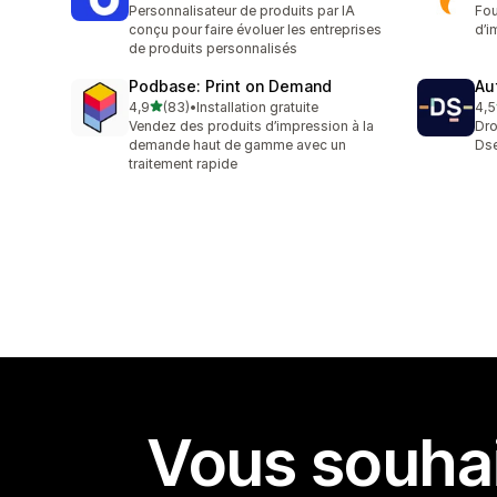
Personnalisateur de produits par IA
Fou
conçu pour faire évoluer les entreprises
d’i
de produits personnalisés
Podbase: Print on Demand
Au
étoile(s) sur 5
4,9
(83)
•
Installation gratuite
4,5
83 avis au total
125
Vendez des produits d’impression à la
Dro
demande haut de gamme avec un
Dse
traitement rapide
Vous souhai