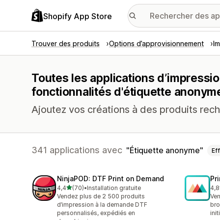
Shopify App Store
Trouver des produits
Options d’approvisionnement
I
Toutes les applications d’impressi
fonctionnalités d'étiquette anonym
Ajoutez vos créations à des produits rec
341 applications avec
Étiquette anonyme
Ef
NinjaPOD: DTF Print on Demand
Pr
étoile(s) sur 5
4,4
(70)
•
Installation gratuite
4,8
70 avis au total
370
Vendez plus de 2 500 produits
Ven
d’impression à la demande DTF
bro
personnalisés, expédiés en
ini