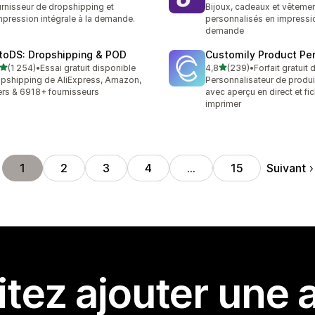
rnisseur de dropshipping et
Bijoux, cadeaux et vêteme
mpression intégrale à la demande.
personnalisés en impressio
demande
toDS: Dropshipping & POD
Customily Product Per
étoile(s) sur 5
étoile(s) sur 5
(1 254)
•
Essai gratuit disponible
4,8
(239)
•
Forfait gratuit
4 avis au total
239 avis au total
pshipping de AliExpress, Amazon,
Personnalisateur de produit
rs & 6918+ fournisseurs
avec aperçu en direct et fic
imprimer
Suivant
1
2
3
4
…
15
tez ajouter une a