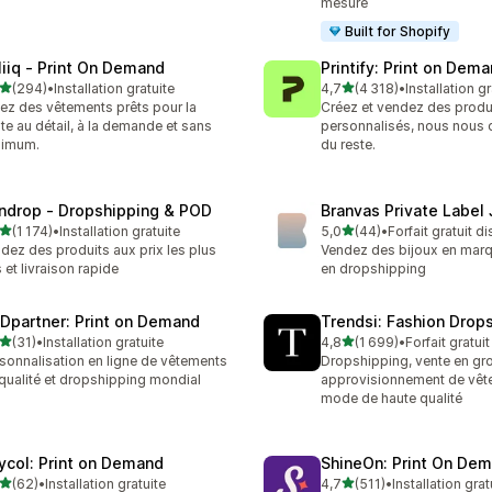
mesure
Built for Shopify
liiq ‑ Print On Demand
Printify: Print on Dem
étoile(s) sur 5
étoile(s) sur 5
(294)
•
Installation gratuite
4,7
(4 318)
•
Installation gr
 avis au total
4318 avis au total
ez des vêtements prêts pour la
Créez et vendez des produ
te au détail, à la demande et sans
personnalisés, nous nous
nimum.
du reste.
ndrop ‑ Dropshipping & POD
Branvas Private Label
étoile(s) sur 5
étoile(s) sur 5
(1 174)
•
Installation gratuite
5,0
(44)
•
Forfait gratuit d
4 avis au total
44 avis au total
dez des produits aux prix les plus
Vendez des bijoux en mar
 et livraison rapide
en dropshipping
Dpartner: Print on Demand
Trendsi: Fashion Drop
étoile(s) sur 5
étoile(s) sur 5
(31)
•
Installation gratuite
4,8
(1 699)
•
Forfait gratui
avis au total
1699 avis au total
sonnalisation en ligne de vêtements
Dropshipping, vente en gro
qualité et dropshipping mondial
approvisionnement de vêt
mode de haute qualité
ycol: Print on Demand
ShineOn: Print On De
étoile(s) sur 5
étoile(s) sur 5
(62)
•
Installation gratuite
4,7
(511)
•
Installation grat
avis au total
511 avis au total