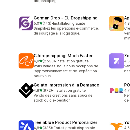
dropshipping
German Drop ‑ EU Dropshipping
Ap
étoile(s) sur 5
5,0
(143)
•
Installation gratuite
4,8
143 avis au total
294
Simplifiez les opérations e-commerce,
Cré
du sourçage à la logistique.
ven
mi
CJdropshipping: Much Faster
Ze
étoile(s) sur 5
4,9
(2 550)
•
Installation gratuite
4,5
2550 avis au total
117
Vous vendez, nous nous occupons de
Ven
l’approvisionnement et de l’expédition
bas
pour vous !
Gelato Impression à la Demande
PO
étoile(s) sur 5
4,8
(972)
•
Installation gratuite
4,7
972 avis au total
31 
Vends des créations sans souci de
Per
stock ou d'expédition
de 
Teeinblue Product Personalizer
Yo
étoile(s) sur 5
4,8
(335)
•
Forfait gratuit disponible
4,6
335 avis au total
62 