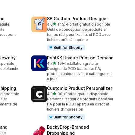
and
SB Custom Product Designer
étoile(s) sur 5
atuite
4,6
(145)
•
Forfait gratuit disponible
145 avis au total
its
Outil de conception de produits en
 occupons
temps réel pour t-shirts et POD avec
fichiers prêts à imprimer
Built for Shopify
 Jewelry
PrintKK Unique Print on Demand
étoile(s) sur 5
isponible
4,7
(19)
•
Installation gratuite
19 avis au total
que blanche
Designs de POD basés sur l’IA,
produits uniques, vaste catalogue mis
à jour
shipping
Customix Product Personalizer
étoile(s) sur 5
t disponible
4,8
(30)
•
Forfait gratuit disponible
30 avis au total
s et
Personnalisateur de produits basé sur
ements de
l’IA pour la POD : aperçu en direct et
fichiers d’impression
Built for Shopify
mand
BuckyDrop‑Branded
uite
Dropshipping