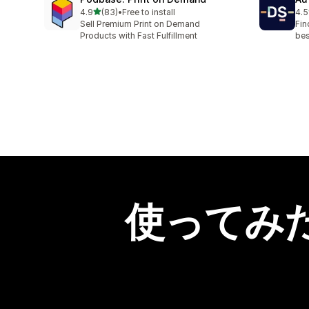
5つ星中
4.9
(83)
•
Free to install
4.5
合計レビュー数：83件
合
Sell Premium Print on Demand
Fin
Products with Fast Fulfillment
bes
使ってみ