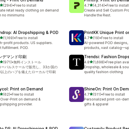
5つ星中
5つ星中
(294)
•
Free to install
4.7
(4,314)
•
Free to install
計レビュー数：294件
合計レビュー数：4314件
ate retail ready clothing on demand
Create and Sell Custom Pr
h no minimums
Handle the Rest.
ndrop: AI Dropshipping & POD
PrintKK Unique Print 
5つ星中
5つ星中
(1,169)
•
Free to install
4.7
(19)
•
Free to install
レビュー数：1169件
合計レビュー数：19件
h-profit products. US suppliers.
AI-powered POD designs, 
t fulfillment. POD.
products, vast catalog—u
ンデマンド印刷
Trendsi: Fashion Drop
5つ星中
5つ星中
(971)
•
無料インストール
4.8
(1,698)
•
Free plan ava
計レビュー数：971件
合計レビュー数：1698件
ローバルスケールで販売し、33か国の
Dropship, wholesale & sou
00以上のハブを備えたローカルで印刷
quality fashion clothing
ycol: Print on Demand
ShineOn: Print On De
5つ星中
5つ星中
(62)
•
Free to install
4.7
(511)
•
Free to install
計レビュー数：62件
合計レビュー数：511件
-Over-Print on demand &
Personalized print-on-dem
pshipping provider.
gifts & apparel
to DS: AI Dropshipping & POD
Customily Product Per