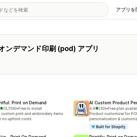
アプリを
デマンド印刷 (pod) アプリ
intful: Print on Demand
AI Custom Product Per
5つ星中
5つ星中
(3,706)
•
Free to install
4.9
(30)
•
Free plan availa
計レビュー数：3706件
合計レビュー数：30件
l custom print and embroidery items
Product customizer for P
h no upfront costs
personalization & customi
Built for Shopify
liiq ‑ Print On Demand
Printify: Print on Dem