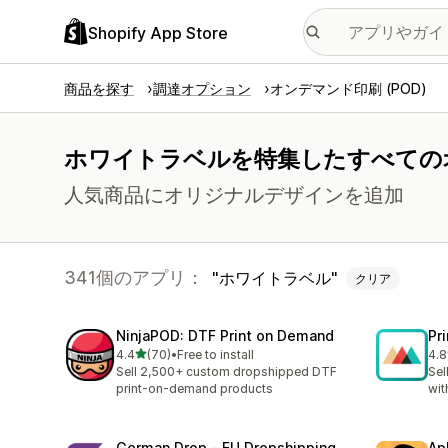
Shopify App Store
商品を探す
調達オプション
オンデマンド印刷 (POD)
ホワイトラベルを特集したすべてのオン
人気商品にオリジナルデザインを追加
341個のアプリ：
ホワイトラベル
クリア
NinjaPOD: DTF Print on Demand
Pr
5つ星中
4.4
(70)
•
Free to install
4.8
合計レビュー数：70件
合
Sell 2,500+ custom dropshipped DTF
Sel
print-on-demand products
wit
German Drop ‑ EU Dropshipping
Ap