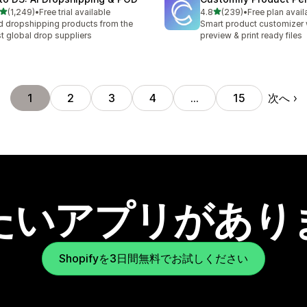
5つ星中
5つ星中
(1,249)
•
Free trial available
4.8
(239)
•
Free plan avail
計レビュー数：1249件
合計レビュー数：239件
d dropshipping products from the
Smart product customizer w
t global drop suppliers
preview & print ready files
次へ
1
2
3
4
…
15
たいアプリがあり
Shopifyを3日間無料でお試しください