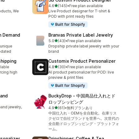
5つ星中
4.6
(145)
•
Free plan available
合計レビュー数：145件
oducts, We
Live Product designer for T-shirt &
POD with print ready files
Built for Shopify
on Demand
Branvas Private Label Jewelry
5つ星中
5.0
(43)
•
Free plan available
合計レビュー数：43件
unique
Dropship private label jewelry with your
pdated
brand
shipping
Customix Product Personalizer
5つ星中
ilable
4.8
(30)
•
Free plan available
合計レビュー数：30件
rcing high
AI product personalizer for POD: live
preview & print files
Built for Shopify
mand
BuckyDrop ‑ 中国商品仕入れとド
ロップシッピング
and jewelry,
5つ星中
4.9
(61)
•
無料プランあり
合計レビュー数：61件
中国仕入れ・OEMを全自動化。在庫リス
クゼロで自社ブランドを世界へ。次世代の
全自動ドロップシッピング・プラットフォ
ーム。
sonalizer
Dripshipper: Coffee & Tea