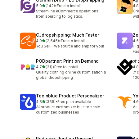
5つ星中
5.0
(142)
•
Free to install
4.8
合計レビュー数：142件
合
Streamline eCommerce operations
Cre
from sourcing to logistics.
wit
CJdropshipping: Much Faster
Ze
5つ星中
4.9
(2,545)
•
Free to install
4.5
合計レビュー数：2545件
合計
You Sell - We source and ship for you!
Hig
Fas
PODpartner: Print on Demand
オ
5つ星中
4.7
(31)
•
Free to install
4.8
合計レビュー数：31件
合
Quality clothing online customization &
グ
global dropshipping
1
Teeinblue Product Personalizer
Yo
5つ星中
4.8
(335)
•
Free plan available
4.6
合計レビュー数：335件
合
AI product customizer built to scale
All
customized businesses
dro
Podbase: Print on Demand
Au