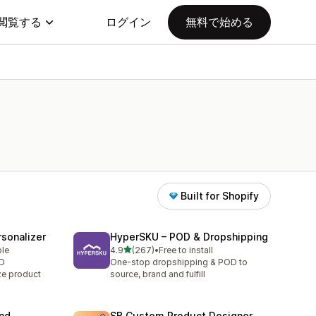
閲覧する
ログイン
無料で始める
Built for Shopify
sonalizer
HyperSKU – POD & Dropshipping
5つ星中
ble
4.9
(267)
•
Free to install
合計レビュー数：267件
OD
One-stop dropshipping & POD to
ze product
source, brand and fulfill
and
SB Custom Product Designer