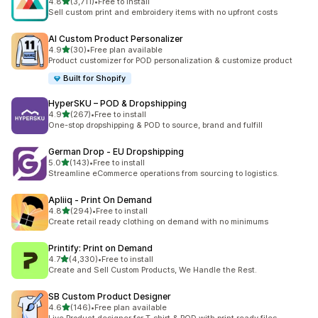
5つ星中
4.8
(3,711)
•
Free to install
合計レビュー数：3711件
Sell custom print and embroidery items with no upfront costs
AI Custom Product Personalizer
5つ星中
4.9
(30)
•
Free plan available
合計レビュー数：30件
Product customizer for POD personalization & customize product
Built for Shopify
HyperSKU – POD & Dropshipping
5つ星中
4.9
(267)
•
Free to install
合計レビュー数：267件
One-stop dropshipping & POD to source, brand and fulfill
German Drop ‑ EU Dropshipping
5つ星中
5.0
(143)
•
Free to install
合計レビュー数：143件
Streamline eCommerce operations from sourcing to logistics.
Apliiq ‑ Print On Demand
5つ星中
4.8
(294)
•
Free to install
合計レビュー数：294件
Create retail ready clothing on demand with no minimums
Printify: Print on Demand
5つ星中
4.7
(4,330)
•
Free to install
合計レビュー数：4330件
Create and Sell Custom Products, We Handle the Rest.
SB Custom Product Designer
5つ星中
4.6
(146)
•
Free plan available
合計レビュー数：146件