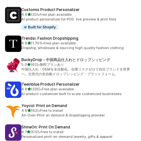
Customix Product Personalizer
5つ星中
4.8
(32)
•
Free plan available
合計レビュー数：32件
AI product personalizer for POD: live preview & print files
Built for Shopify
Trendsi: Fashion Dropshipping
5つ星中
4.8
(1,701)
•
Free plan available
合計レビュー数：1701件
Dropship, wholesale & sourcing high quality fashion clothing
BuckyDrop ‑ 中国商品仕入れとドロップシッピング
5つ星中
5.0
(62)
•
無料プランあり
合計レビュー数：62件
中国仕入れ・OEMを全自動化。在庫リスクゼロで自社ブランドを世界
へ。次世代の全自動ドロップシッピング・プラットフォーム。
Teeinblue Product Personalizer
5つ星中
4.8
(335)
•
Free plan available
合計レビュー数：335件
AI product customizer built to scale customized businesses
Yoycol: Print on Demand
5つ星中
4.6
(62)
•
Free to install
合計レビュー数：62件
All-Over-Print on demand & dropshipping provider.
ShineOn: Print On Demand
5つ星中
4.7
(512)
•
Free to install
合計レビュー数：512件
Personalized print-on-demand jewelry, gifts & apparel