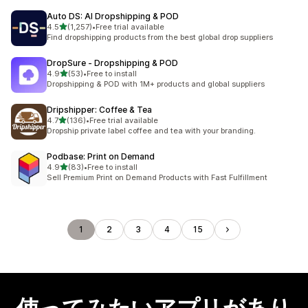
Auto DS: AI Dropshipping & POD
5つ星中
4.5
(1,257)
•
Free trial available
合計レビュー数：1257件
Find dropshipping products from the best global drop suppliers
DropSure ‑ Dropshipping & POD
5つ星中
4.9
(53)
•
Free to install
合計レビュー数：53件
Dropshipping & POD with 1M+ products and global suppliers
Dripshipper: Coffee & Tea
5つ星中
4.7
(136)
•
Free trial available
合計レビュー数：136件
Dropship private label coffee and tea with your branding.
Podbase: Print on Demand
5つ星中
4.9
(83)
•
Free to install
合計レビュー数：83件
Sell Premium Print on Demand Products with Fast Fulfillment
1
2
3
4
15