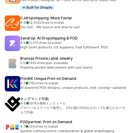
Live Product designer for T-shirt & POD with print ready files
Built for Shopify
CJdropshipping: Much Faster
5つ星中
4.9
(2,552)
•
Free to install
合計レビュー数：2552件
You Sell - We source and ship for you!
Zendrop: AI Dropshipping & POD
5つ星中
4.5
(1,171)
•
Free to install
合計レビュー数：1171件
High-profit products. US suppliers. Fast fulfillment. POD.
Branvas Private Label Jewelry
5つ星中
5.0
(44)
•
Free plan available
合計レビュー数：44件
Dropship private label jewelry with your brand
PrintKK Unique Print on Demand
5つ星中
4.7
(19)
•
Free to install
合計レビュー数：19件
AI-powered POD designs, unique products, vast catalog—updated
オンデマンド印刷
5つ星中
4.8
(975)
•
無料インストール
合計レビュー数：975件
グローバルスケールで販売し、33か国の100以上のハブを備えたローカ
ルで印刷
PODpartner: Print on Demand
5つ星中
4.7
(31)
•
Free to install
合計レビュー数：31件
Quality clothing online customization & global dropshipping