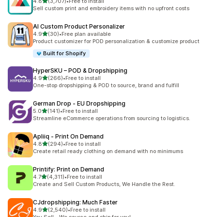
별 5개 중
4.8
(3,707)
•
Free to install
총 리뷰 3707개
Sell custom print and embroidery items with no upfront costs
AI Custom Product Personalizer
별 5개 중
4.9
(30)
•
Free plan available
총 리뷰 30개
Product customizer for POD personalization & customize product
Built for Shopify
HyperSKU – POD & Dropshipping
별 5개 중
4.9
(266)
•
Free to install
총 리뷰 266개
One-stop dropshipping & POD to source, brand and fulfill
German Drop ‑ EU Dropshipping
별 5개 중
5.0
(141)
•
Free to install
총 리뷰 141개
Streamline eCommerce operations from sourcing to logistics.
Apliiq ‑ Print On Demand
별 5개 중
4.8
(294)
•
Free to install
총 리뷰 294개
Create retail ready clothing on demand with no minimums
Printify: Print on Demand
별 5개 중
4.7
(4,311)
•
Free to install
총 리뷰 4311개
Create and Sell Custom Products, We Handle the Rest.
CJdropshipping: Much Faster
별 5개 중
4.9
(2,540)
•
Free to install
총 리뷰 2540개