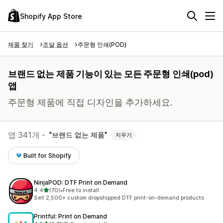
Shopify App Store
제품 찾기
조달 옵션
주문형 인쇄(POD)
브랜드 없는 제품 기능이 있는 모든 주문형 인쇄(pod)
앱
주문형 제품에 직접 디자인을 추가하세요.
앱 341개 -
브랜드 없는 제품
지우기
Built for Shopify
NinjaPOD: DTF Print on Demand
별 5개 중
4.4
(70)
•
Free to install
총 리뷰 70개
Sell 2,500+ custom dropshipped DTF print-on-demand products
Printful: Print on Demand