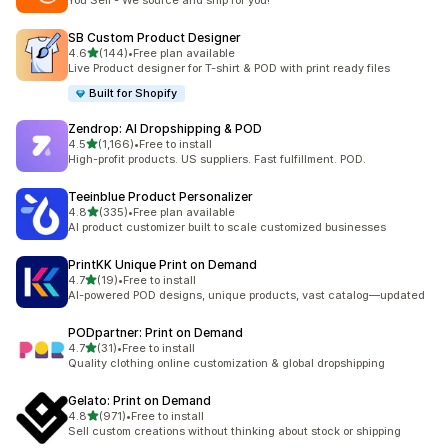
You Sell - We source and ship for you!
SB Custom Product Designer
별 5개 중
4.6
(144)
•
Free plan available
총 리뷰 144개
Live Product designer for T-shirt & POD with print ready files
Built for Shopify
Zendrop: AI Dropshipping & POD
별 5개 중
4.5
(1,166)
•
Free to install
총 리뷰 1166개
High-profit products. US suppliers. Fast fulfillment. POD.
Teeinblue Product Personalizer
별 5개 중
4.8
(335)
•
Free plan available
총 리뷰 335개
AI product customizer built to scale customized businesses
PrintKK Unique Print on Demand
별 5개 중
4.7
(19)
•
Free to install
총 리뷰 19개
AI-powered POD designs, unique products, vast catalog—updated
PODpartner: Print on Demand
별 5개 중
4.7
(31)
•
Free to install
총 리뷰 31개
Quality clothing online customization & global dropshipping
Gelato: Print on Demand
별 5개 중
4.8
(971)
•
Free to install
총 리뷰 971개
Sell custom creations without thinking about stock or shipping