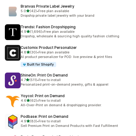
Branvas Private Label Jewelry
별 5개 중
5.0
(42)
•
Free plan available
총 리뷰 42개
Dropship private label jewelry with your brand
Trendsi: Fashion Dropshipping
별 5개 중
4.9
(1,696)
•
Free plan available
총 리뷰 1696개
Dropship, wholesale & sourcing high quality fashion clothing
Customix Product Personalizer
별 5개 중
4.8
(30)
•
Free plan available
총 리뷰 30개
AI product personalizer for POD: live preview & print files
Built for Shopify
ShineOn: Print On Demand
별 5개 중
4.7
(511)
•
Free to install
총 리뷰 511개
Personalized print-on-demand jewelry, gifts & apparel
Yoycol: Print on Demand
별 5개 중
4.6
(62)
•
Free to install
총 리뷰 62개
All-Over-Print on demand & dropshipping provider.
Podbase: Print on Demand
별 5개 중
4.9
(83)
•
Free to install
총 리뷰 83개
Sell Premium Print on Demand Products with Fast Fulfillment