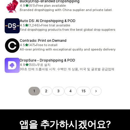
BuckyDrop‑Branded Dropshipping
별 5개 중
4.9
(61)
•
Free plan available
총 리뷰 61개
Branded dropshipping with China supplier and private label.
Auto DS: AI Dropshipping & POD
별 5개 중
4.5
(1,246)
•
Free trial available
총 리뷰 1246개
Find dropshipping products from the best global drop suppliers
Contrado: Print on Demand
별 5개 중
4.5
(47)
•
Free to install
총 리뷰 47개
All-over printing with exceptional quality and speedy delivery
DropSure ‑ Dropshipping & POD
별 5개 중
4.9
(50)
•
무료 설치
총 리뷰 50개
30초 만에 드롭쉬핑 시작. 수백만 개 상품, 미국 및 글로벌 공급업체
1
2
3
4
15
앱을 추가하시겠어요?