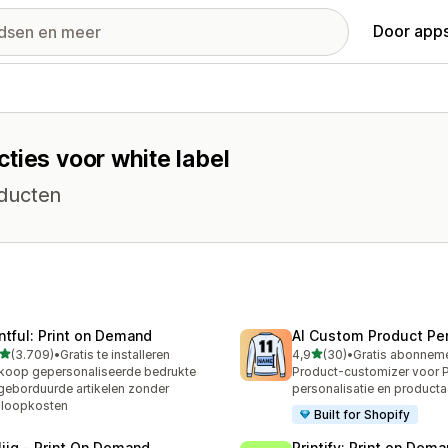
Door apps
ties voor white label
oducten
intful: Print on Demand
AI Custom Product Per
van 5 sterren
van 5 sterren
(3.709)
•
Gratis te installeren
4,9
(30)
•
9 recensies in totaal
30 recensies in totaal
koop gepersonaliseerde bedrukte
Product-customizer voor
geborduurde artikelen zonder
personalisatie en product
nloopkosten
Built for Shopify
liiq ‑ Print On Demand
Printify: Print on Dem