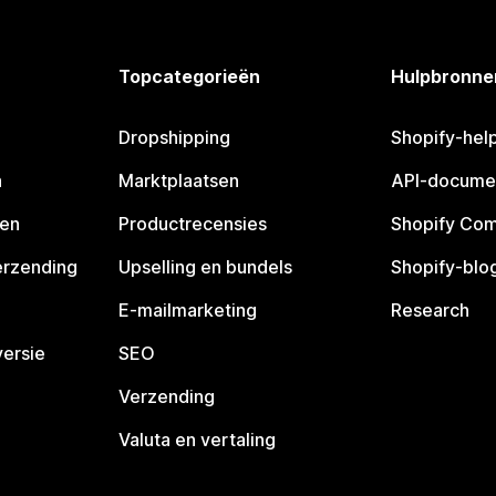
Topcategorieën
Hulpbronne
Dropshipping
Shopify-hel
n
Marktplaatsen
API-docume
pen
Productrecensies
Shopify Co
erzending
Upselling en bundels
Shopify-blo
E-mailmarketing
Research
ersie
SEO
Verzending
Valuta en vertaling