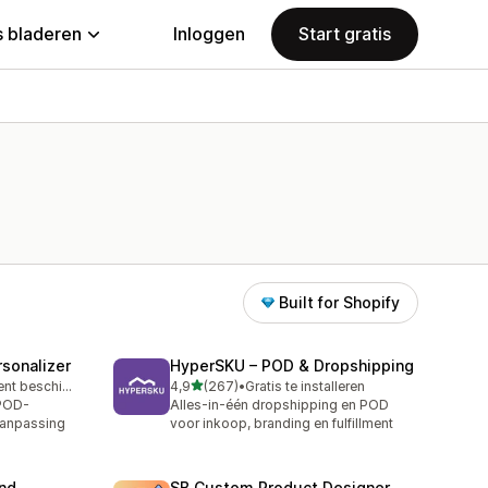
 bladeren
Inloggen
Start gratis
Built for Shopify
sonalizer
HyperSKU – POD & Dropshipping
van 5 sterren
Gratis abonnement beschikbaar
4,9
(267)
•
Gratis te installeren
267 recensies in totaal
 POD-
Alles-in-één dropshipping en POD
aanpassing
voor inkoop, branding en fulfillment
and
SB Custom Product Designer