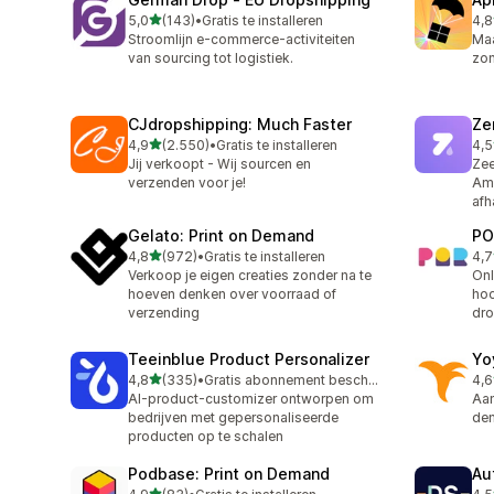
van 5 sterren
5,0
(143)
•
Gratis te installeren
4,8
143 recensies in totaal
294
Stroomlijn e-commerce-activiteiten
Maa
van sourcing tot logistiek.
zon
CJdropshipping: Much Faster
Ze
van 5 sterren
4,9
(2.550)
•
Gratis te installeren
4,5
2550 recensies in totaal
117
Jij verkoopt - Wij sourcen en
Zee
verzenden voor je!
Ame
afh
Gelato: Print on Demand
PO
van 5 sterren
4,8
(972)
•
Gratis te installeren
4,7
972 recensies in totaal
31 
Verkoop je eigen creaties zonder na te
Onl
hoeven denken over voorraad of
hoo
verzending
dro
Teeinblue Product Personalizer
Yo
van 5 sterren
4,8
(335)
•
Gratis abonnement beschikbaar
4,6
335 recensies in totaal
62 
AI-product-customizer ontworpen om
Aan
bedrijven met gepersonaliseerde
dem
producten op te schalen
Podbase: Print on Demand
Au
van 5 sterren