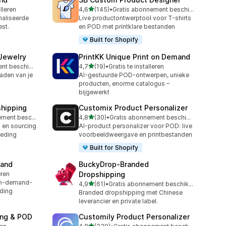
van 5 sterren
alleren
4,6
(145)
•
Gratis abonnement beschikbaar
145 recensies in totaal
aliseerde
Live productontwerptool voor T-shirts
est.
en POD met printklare bestanden
Built for Shopify
 Jewelry
PrintKK Unique Print on Demand
van 5 sterren
Gratis abonnement beschikbaar
4,7
(19)
•
Gratis te installeren
19 recensies in totaal
raden van je
AI-gestuurde POD-ontwerpen, unieke
producten, enorme catalogus –
bijgewerkt
shipping
Customix Product Personalizer
van 5 sterren
Gratis abonnement beschikbaar
4,8
(30)
•
Gratis abonnement beschikbaar
30 recensies in totaal
 en sourcing
AI-product personalizer voor POD: live
eding
voorbeeldweergave en printbestanden
Built for Shopify
mand
BuckyDrop‑Branded
eren
Dropshipping
on-demand-
van 5 sterren
4,9
(61)
•
Gratis abonnement beschikbaar
61 recensies in totaal
eding
Branded dropshipping met Chinese
leverancier en private label.
ing & POD
Customily Product Personalizer
van 5 sterren