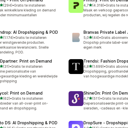
van 5 sterren
van 5 sterren
(294)
•
Gratis te installeren
4,7
(4.318)
•
Gratis te inst
 recensies in totaal
4318 recensies in totaal
k winkelklare kleding on demand
Maak en verkoop geperson
der minimumaantallen
producten, wij regelen de r
ndrop: AI Dropshipping & POD
Branvas Private Label
van 5 sterren
van 5 sterren
(1.174)
•
Gratis te installeren
5,0
(44)
•
4 recensies in totaal
44 recensies in totaal
r winstgevende producten.
Dropship private label-sie
rikaanse leveranciers. Snelle
eigen merk
andeling. POD.
Dpartner: Print on Demand
Trendsi: Fashion Drop
van 5 sterren
van 5 sterren
(31)
•
Gratis te installeren
4,8
(1.699)
•
recensies in totaal
1699 recensies in totaal
ine personalisatie van
Dropshipping, groothandel
gwaardige kleding en wereldwijde
van hoogwaardige modekl
pshipping
ycol: Print on Demand
ShineOn: Print On De
van 5 sterren
van 5 sterren
(62)
•
Gratis te installeren
4,7
(511)
•
Gratis te install
recensies in totaal
511 recensies in totaal
bieder van all-over-print on-
Gepersonaliseerde print-
and en dropshipping.
sieraden, -cadeaus en -kl
to DS: AI Dropshipping & POD
DropSure ‑ Dropshipp
van 5 sterren
van 5 sterren