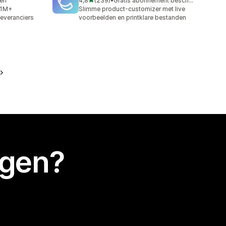
ren
4,8
(239)
•
Gratis abonnement beschikbaar
239 recensies in totaal
 1M+
Slimme product-customizer met live
leveranciers
voorbeelden en printklare bestanden
egen?