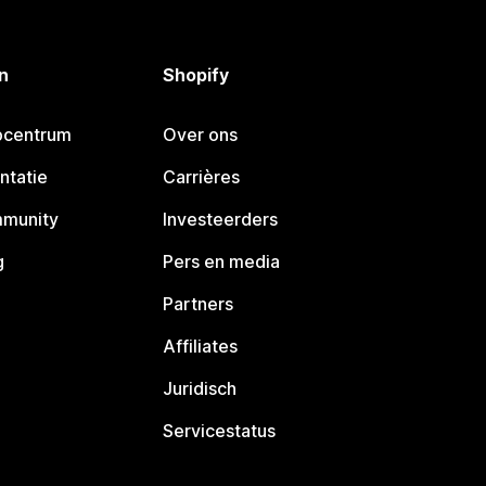
n
Shopify
pcentrum
Over ons
ntatie
Carrières
mmunity
Investeerders
g
Pers en media
Partners
Affiliates
Juridisch
Servicestatus