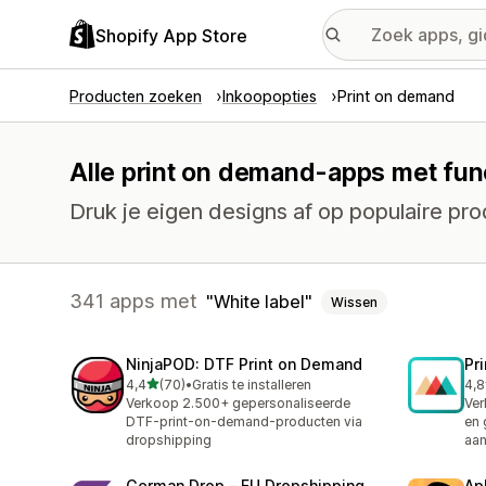
Shopify App Store
Producten zoeken
Inkoopopties
Print on demand
Alle print on demand-apps met func
Druk je eigen designs af op populaire pr
341 apps met
White label
Wissen
NinjaPOD: DTF Print on Demand
Pr
van 5 sterren
4,4
(70)
•
Gratis te installeren
4,8
70 recensies in totaal
370
Verkoop 2.500+ gepersonaliseerde
Ver
DTF-print-on-demand-producten via
en 
dropshipping
aa
German Drop ‑ EU Dropshipping
Ap