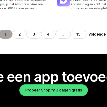
(1.254)
•
Gratis proefperiode beschikbaar
4,9
(51)
•
Gratis te installe
4 recensies in totaal
51 recensies in totaal
pship met AliExpress, Amazon,
Dropshipping en POD met
rs en 6918+ leveranciers.
producten en wereldwijde 
Volgende
1
2
3
4
…
15
je een app toevo
Probeer Shopify 3 dagen gratis