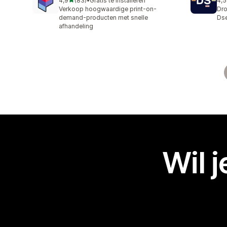
4,9
(83)
•
Gratis te installeren
4,5
83 recensies in totaal
125
Verkoop hoogwaardige print-on-
Dro
demand-producten met snelle
Dse
afhandeling
Wil 