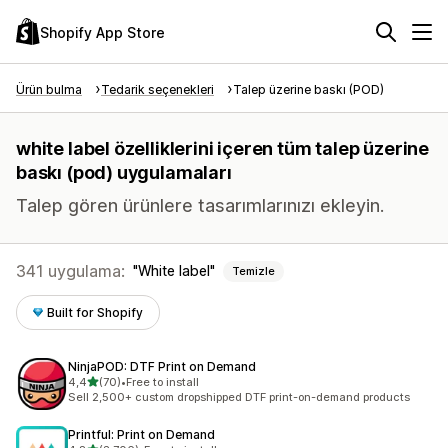
Shopify App Store
Ürün bulma
Tedarik seçenekleri
Talep üzerine baskı (POD)
white label özelliklerini içeren tüm talep üzerine
baskı (pod) uygulamaları
Talep gören ürünlere tasarımlarınızı ekleyin.
341 uygulama:
White label
Temizle
Built for Shopify
NinjaPOD: DTF Print on Demand
5 yıldız üzerinden
4,4
(70)
•
Free to install
toplam 70 değerlendirme
Sell 2,500+ custom dropshipped DTF print-on-demand products
Printful: Print on Demand