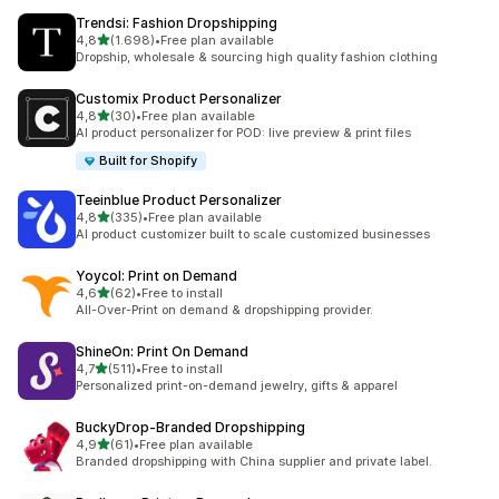
Trendsi: Fashion Dropshipping
5 yıldız üzerinden
4,8
(1.698)
•
Free plan available
toplam 1698 değerlendirme
Dropship, wholesale & sourcing high quality fashion clothing
Customix Product Personalizer
5 yıldız üzerinden
4,8
(30)
•
Free plan available
toplam 30 değerlendirme
AI product personalizer for POD: live preview & print files
Built for Shopify
Teeinblue Product Personalizer
5 yıldız üzerinden
4,8
(335)
•
Free plan available
toplam 335 değerlendirme
AI product customizer built to scale customized businesses
Yoycol: Print on Demand
5 yıldız üzerinden
4,6
(62)
•
Free to install
toplam 62 değerlendirme
All-Over-Print on demand & dropshipping provider.
ShineOn: Print On Demand
5 yıldız üzerinden
4,7
(511)
•
Free to install
toplam 511 değerlendirme
Personalized print-on-demand jewelry, gifts & apparel
BuckyDrop‑Branded Dropshipping
5 yıldız üzerinden
4,9
(61)
•
Free plan available
toplam 61 değerlendirme
Branded dropshipping with China supplier and private label.