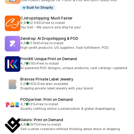
Live Product designer for T-shirt & POD with print ready files
Built for Shopify
CJdropshipping: Much Faster
5 yıldız üzerinden
4,9
(2.545)
•
Free to install
toplam 2545 değerlendirme
You Sell - We source and ship for you!
Zendrop: AI Dropshipping & POD
5 yıldız üzerinden
4,5
(1.169)
•
Free to install
toplam 1169 değerlendirme
High-profit products. US suppliers. Fast fulfillment. POD.
PrintKK Unique Print on Demand
5 yıldız üzerinden
4,7
(19)
•
Free to install
toplam 19 değerlendirme
AI-powered POD designs, unique products, vast catalog—updated
Branvas Private Label Jewelry
5 yıldız üzerinden
5,0
(43)
•
Free plan available
toplam 43 değerlendirme
Dropship private label jewelry with your brand
PODpartner: Print on Demand
5 yıldız üzerinden
4,7
(31)
•
Free to install
toplam 31 değerlendirme
Quality clothing online customization & global dropshipping
Gelato: Print on Demand
5 yıldız üzerinden
4,8
(971)
•
Free to install
toplam 971 değerlendirme
Sell custom creations without thinking about stock or shipping