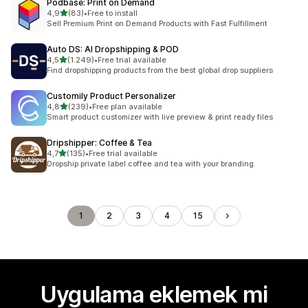
Podbase: Print on Demand
5 yıldız üzerinden
4,9
(83)
•
Free to install
toplam 83 değerlendirme
Sell Premium Print on Demand Products with Fast Fulfillment
Auto DS: AI Dropshipping & POD
5 yıldız üzerinden
4,5
(1.249)
•
Free trial available
toplam 1249 değerlendirme
Find dropshipping products from the best global drop suppliers
Customily Product Personalizer
5 yıldız üzerinden
4,8
(239)
•
Free plan available
toplam 239 değerlendirme
Smart product customizer with live preview & print ready files
Dripshipper: Coffee & Tea
5 yıldız üzerinden
4,7
(135)
•
Free trial available
toplam 135 değerlendirme
Dropship private label coffee and tea with your branding.
1
2
3
4
15
Uygulama eklemek mi