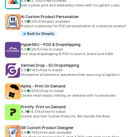
5 yıldız üzerinden
4,8
(3.706)
•
Free to install
toplam 3706 değerlendirme
Sell custom print and embroidery items with no upfront costs
AI Custom Product Personalizer
5 yıldız üzerinden
4,9
(30)
•
Free plan available
toplam 30 değerlendirme
Product customizer for POD personalization & customize product
Built for Shopify
HyperSKU – POD & Dropshipping
5 yıldız üzerinden
4,9
(267)
•
Free to install
toplam 267 değerlendirme
One-stop dropshipping & POD to source, brand and fulfill
German Drop ‑ EU Dropshipping
5 yıldız üzerinden
5,0
(142)
•
Free to install
toplam 142 değerlendirme
Streamline eCommerce operations from sourcing to logistics.
Apliiq ‑ Print On Demand
5 yıldız üzerinden
4,8
(294)
•
Free to install
toplam 294 değerlendirme
Create retail ready clothing on demand with no minimums
Printify: Print on Demand
5 yıldız üzerinden
4,7
(4.314)
•
Free to install
toplam 4314 değerlendirme
Create and Sell Custom Products, We Handle the Rest.
SB Custom Product Designer
5 yıldız üzerinden
4,6
(145)
•
Free plan available
toplam 145 değerlendirme