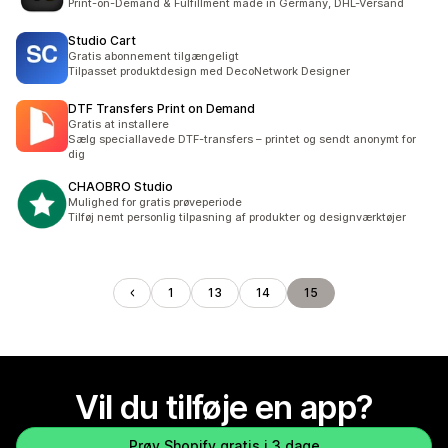
Print-on-Demand & Fulfillment made in Germany, DHL-Versand
Studio Cart
Gratis abonnement tilgængeligt
Tilpasset produktdesign med DecoNetwork Designer
DTF Transfers Print on Demand
Gratis at installere
Sælg speciallavede DTF-transfers – printet og sendt anonymt for
dig
CHAOBRO Studio
Mulighed for gratis prøveperiode
Tilføj nemt personlig tilpasning af produkter og designværktøjer
1
13
14
15
Vil du tilføje en app?
Prøv Shopify gratis i 3 dage