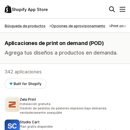
Shopify App Store
Búsqueda de productos
Opciones de aprovisionamiento
Print on d
Aplicaciones de print on demand (POD)
Agrega tus diseños a productos en demanda.
342 aplicaciones
Built for Shopify
Zela Print
Instalación gratuita
Gestión de pedidos de pósteres impresos bajo demanda
verdaderamente asequible
Studio Cart
Plan gratis disponible