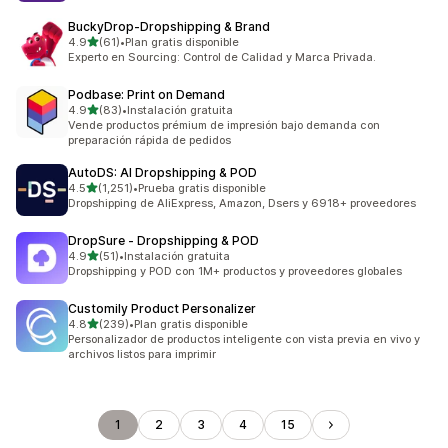
BuckyDrop‑Dropshipping & Brand
de 5 estrellas
4.9
(61)
•
Plan gratis disponible
61 reseñas en total
Experto en Sourcing: Control de Calidad y Marca Privada.
Podbase: Print on Demand
de 5 estrellas
4.9
(83)
•
Instalación gratuita
83 reseñas en total
Vende productos prémium de impresión bajo demanda con
preparación rápida de pedidos
AutoDS: AI Dropshipping & POD
de 5 estrellas
4.5
(1,251)
•
Prueba gratis disponible
1251 reseñas en total
Dropshipping de AliExpress, Amazon, Dsers y 6918+ proveedores
DropSure ‑ Dropshipping & POD
de 5 estrellas
4.9
(51)
•
Instalación gratuita
51 reseñas en total
Dropshipping y POD con 1M+ productos y proveedores globales
Customily Product Personalizer
de 5 estrellas
4.8
(239)
•
Plan gratis disponible
239 reseñas en total
Personalizador de productos inteligente con vista previa en vivo y
archivos listos para imprimir
1
2
3
4
15