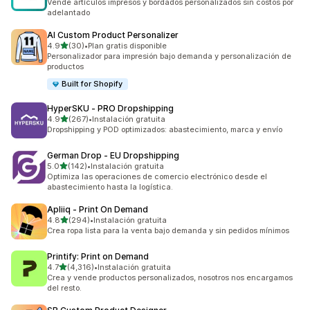
Vende artículos impresos y bordados personalizados sin costos por
adelantado
AI Custom Product Personalizer
de 5 estrellas
4.9
(30)
•
Plan gratis disponible
30 reseñas en total
Personalizador para impresión bajo demanda y personalización de
productos
Built for Shopify
HyperSKU ‑ PRO Dropshipping
de 5 estrellas
4.9
(267)
•
Instalación gratuita
267 reseñas en total
Dropshipping y POD optimizados: abastecimiento, marca y envío
German Drop ‑ EU Dropshipping
de 5 estrellas
5.0
(142)
•
Instalación gratuita
142 reseñas en total
Optimiza las operaciones de comercio electrónico desde el
abastecimiento hasta la logística.
Apliiq ‑ Print On Demand
de 5 estrellas
4.8
(294)
•
Instalación gratuita
294 reseñas en total
Crea ropa lista para la venta bajo demanda y sin pedidos mínimos
Printify: Print on Demand
de 5 estrellas
4.7
(4,316)
•
Instalación gratuita
4316 reseñas en total
Crea y vende productos personalizados, nosotros nos encargamos
del resto.