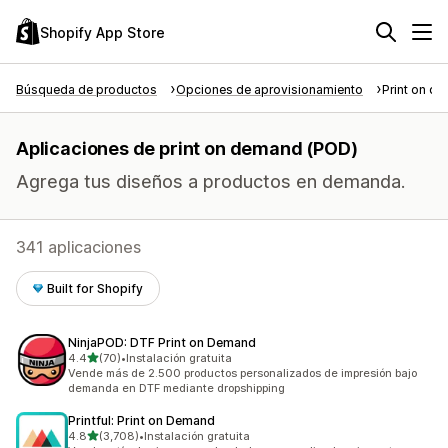
Shopify App Store
Búsqueda de productos
Opciones de aprovisionamiento
Print on d
Aplicaciones de print on demand (POD)
Agrega tus diseños a productos en demanda.
341 aplicaciones
Built for Shopify
NinjaPOD: DTF Print on Demand
de 5 estrellas
4.4
(70)
•
Instalación gratuita
70 reseñas en total
Vende más de 2.500 productos personalizados de impresión bajo
demanda en DTF mediante dropshipping
Printful: Print on Demand
de 5 estrellas
4.8
(3,708)
•
Instalación gratuita
3708 reseñas en total