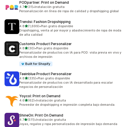
PODpartner: Print on Demand
de 5 estrellas
4.7
(31)
•
Instalación gratuita
31 reseñas en total
Personalización en línea de ropa de calidad y dropshipping global
Trendsi: Fashion Dropshipping
de 5 estrellas
4.8
(1,699)
•
Plan gratis disponible
1699 reseñas en total
Dropshipping, venta al por mayor y abastecimiento de ropa de moda
de alta calidad
Customix Product Personalizer
de 5 estrellas
4.8
(30)
•
Plan gratis disponible
30 reseñas en total
Personalizador de productos con IA para POD: vista previa en vivo y
archivos de impresión
Built for Shopify
Teeinblue Product Personalizer
de 5 estrellas
4.8
(335)
•
Plan gratis disponible
335 reseñas en total
Personalizador de productos con IA desarrollado para escalar
negocios de personalización
Yoycol: Print on Demand
de 5 estrellas
4.6
(62)
•
Instalación gratuita
62 reseñas en total
Proveedor de dropshipping e impresión completa bajo demanda.
ShineOn: Print On Demand
de 5 estrellas
4.7
(511)
•
Instalación gratuita
511 reseñas en total
Joyas, regalos y ropa personalizados de impresión bajo demanda