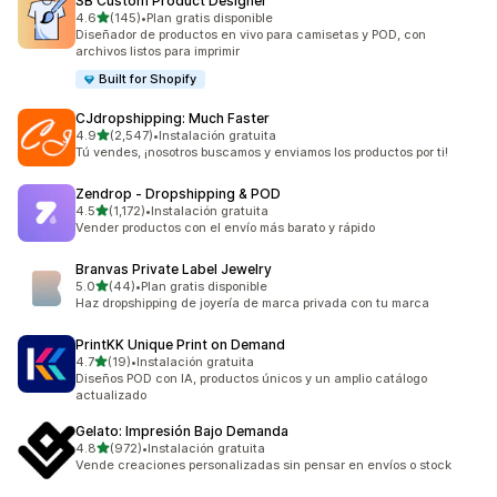
SB Custom Product Designer
de 5 estrellas
4.6
(145)
•
Plan gratis disponible
145 reseñas en total
Diseñador de productos en vivo para camisetas y POD, con
archivos listos para imprimir
Built for Shopify
CJdropshipping: Much Faster
de 5 estrellas
4.9
(2,547)
•
Instalación gratuita
2547 reseñas en total
Tú vendes, ¡nosotros buscamos y enviamos los productos por ti!
Zendrop ‑ Dropshipping & POD
de 5 estrellas
4.5
(1,172)
•
Instalación gratuita
1172 reseñas en total
Vender productos con el envío más barato y rápido
Branvas Private Label Jewelry
de 5 estrellas
5.0
(44)
•
Plan gratis disponible
44 reseñas en total
Haz dropshipping de joyería de marca privada con tu marca
PrintKK Unique Print on Demand
de 5 estrellas
4.7
(19)
•
Instalación gratuita
19 reseñas en total
Diseños POD con IA, productos únicos y un amplio catálogo
actualizado
Gelato: Impresión Bajo Demanda
de 5 estrellas
4.8
(972)
•
Instalación gratuita
972 reseñas en total
Vende creaciones personalizadas sin pensar en envíos o stock