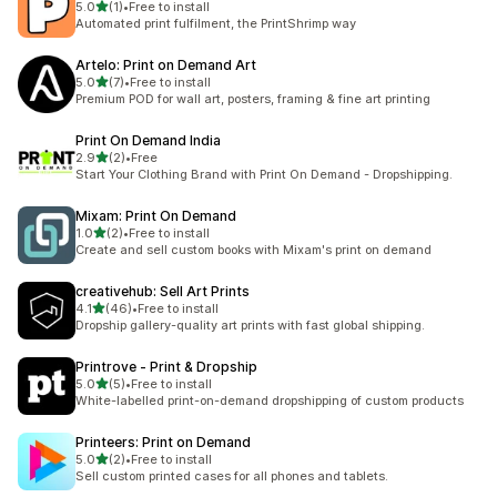
별 5개 중
5.0
(1)
•
Free to install
총 리뷰 1개
Automated print fulfilment, the PrintShrimp way
Artelo: Print on Demand Art
별 5개 중
5.0
(7)
•
Free to install
총 리뷰 7개
Premium POD for wall art, posters, framing & fine art printing
Print On Demand India
별 5개 중
2.9
(2)
•
Free
총 리뷰 2개
Start Your Clothing Brand with Print On Demand - Dropshipping.
Mixam: Print On Demand
별 5개 중
1.0
(2)
•
Free to install
총 리뷰 2개
Create and sell custom books with Mixam's print on demand
creativehub: Sell Art Prints
별 5개 중
4.1
(46)
•
Free to install
총 리뷰 46개
Dropship gallery-quality art prints with fast global shipping.
Printrove ‑ Print & Dropship
별 5개 중
5.0
(5)
•
Free to install
총 리뷰 5개
White-labelled print-on-demand dropshipping of custom products
Printeers: Print on Demand
별 5개 중
5.0
(2)
•
Free to install
총 리뷰 2개
Sell custom printed cases for all phones and tablets.