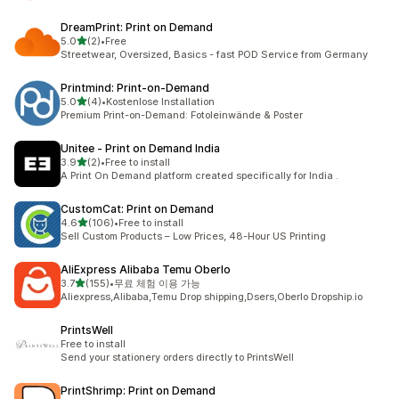
DreamPrint: Print on Demand
별 5개 중
5.0
(2)
•
Free
총 리뷰 2개
Streetwear, Oversized, Basics - fast POD Service from Germany
Printmind: Print‑on‑Demand
별 5개 중
5.0
(4)
•
Kostenlose Installation
총 리뷰 4개
Premium Print-on-Demand: Fotoleinwände & Poster
Unitee ‑ Print on Demand India
별 5개 중
3.9
(2)
•
Free to install
총 리뷰 2개
A Print On Demand platform created specifically for India .
CustomCat: Print on Demand
별 5개 중
4.6
(106)
•
Free to install
총 리뷰 106개
Sell Custom Products – Low Prices, 48-Hour US Printing
AliExpress Alibaba Temu Oberlo
별 5개 중
3.7
(155)
•
무료 체험 이용 가능
총 리뷰 155개
Aliexpress,Alibaba,Temu Drop shipping,Dsers,Oberlo Dropship.io
PrintsWell
Free to install
Send your stationery orders directly to PrintsWell
PrintShrimp: Print on Demand