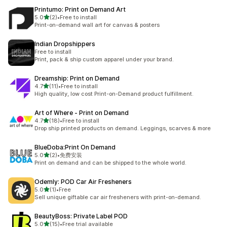
Printumo: Print on Demand Art
별 5개 중
5.0
(2)
•
Free to install
총 리뷰 2개
Print-on-demand wall art for canvas & posters
Indian Dropshippers
Free to install
Print, pack & ship custom apparel under your brand.
Dreamship: Print on Demand
별 5개 중
4.7
(11)
•
Free to install
총 리뷰 11개
High quality, low cost Print-on-Demand product fulfillment.
Art of Where ‑ Print on Demand
별 5개 중
4.7
(18)
•
Free to install
총 리뷰 18개
Drop ship printed products on demand. Leggings, scarves & more
BlueDoba:Print On Demand
별 5개 중
5.0
(2)
•
免费安装
총 리뷰 2개
Print on demand and can be shipped to the whole world.
Odemly: POD Car Air Fresheners
별 5개 중
5.0
(1)
•
Free
총 리뷰 1개
Sell unique giftable car air fresheners with print-on-demand.
BeautyBoss: Private Label POD
별 5개 중
5.0
(15)
•
Free trial available