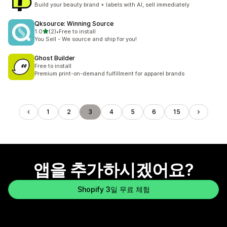
총 리뷰 15개
Build your beauty brand + labels with AI, sell immediately
Qksource: Winning Source
별 5개 중
1.0
(2)
•
Free to install
총 리뷰 2개
You Sell - We source and ship for you!
Ghost Builder
Free to install
Premium print-on-demand fulfillment for apparel brands
1
2
3
4
5
6
15
앱을 추가하시겠어요?
Shopify 3일 무료 체험