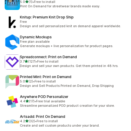
별 5개 중
5.0
(1)
•
Free to install
총 리뷰 1개
Print On Demand for streetwear brands made easy.
Knitup: Premium Knit Drop Ship
Free
Design and sell personalized knit on demand apparel worldwide.
Dynamic Mockups
Free plan available
Generate mockups + live personalization for product pages.
Spreadconnect: Print on Demand
별 5개 중
3.7
(127)
•
Free to install
총 리뷰 127개
Design and sell your own products. Get them printed in 48 hrs.
Printed Mint: Print on Demand
별 5개 중
5.0
(2)
•
Free to install
총 리뷰 2개
Design and Sell Products Printed on Demand, Drop Shipping
Anywhere POD Personalizer
별 5개 중
4.4
(17)
•
Free trial available
총 리뷰 17개
Streamline personalized POD product creation for your store.
Artsadd: Print On Demand
별 5개 중
4.2
(32)
•
Free to install
총 리뷰 32개
Create and sell custom products under your brand.