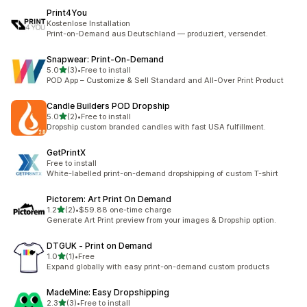
Print4You
Kostenlose Installation
Print-on-Demand aus Deutschland — produziert, versendet.
Snapwear: Print‑On‑Demand
별 5개 중
5.0
(3)
•
Free to install
총 리뷰 3개
POD App – Customize & Sell Standard and All-Over Print Product
Candle Builders POD Dropship
별 5개 중
5.0
(2)
•
Free to install
총 리뷰 2개
Dropship custom branded candles with fast USA fulfillment.
GetPrintX
Free to install
White-labelled print-on-demand dropshipping of custom T-shirt
Pictorem: Art Print On Demand
별 5개 중
1.2
(2)
•
$59.88 one-time charge
총 리뷰 2개
Generate Art Print preview from your images & Dropship option.
DTGUK ‑ Print on Demand
별 5개 중
1.0
(1)
•
Free
총 리뷰 1개
Expand globally with easy print-on-demand custom products
MadeMine: Easy Dropshipping
별 5개 중
2.3
(3)
•
Free to install