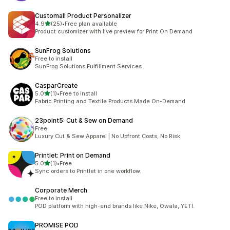
Customall Product Personalizer
별 5개 중
4.9
(25)
•
Free plan available
총 리뷰 25개
Product customizer with live preview for Print On Demand
SunFrog Solutions
Free to install
SunFrog Solutions Fulfillment Services
CasparCreate
별 5개 중
5.0
(1)
•
Free to install
총 리뷰 1개
Fabric Printing and Textile Products Made On-Demand
23point5: Cut & Sew on Demand
Free
Luxury Cut & Sew Apparel | No Upfront Costs, No Risk
Printlet: Print on Demand
별 5개 중
5.0
(1)
•
Free
총 리뷰 1개
Sync orders to Printlet in one workflow.
Corporate Merch
Free to install
POD platform with high-end brands like Nike, Owala, YETI.
PROMISE POD