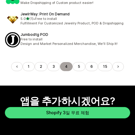
총 리뷰 3개
Make Dropshipping of Custom product easier!
JewlrWay: Print On Demand
별 5개 중
5.0
(1)
•
Free to install
총 리뷰 1개
Fulfillment For Customized Jewelry Product, POD & Dropshipping
Jumbodtg POD
Free to install
Design and Market Personalized Merchandise, We'll Ship It!
1
2
3
4
5
6
15
앱을 추가하시겠어요?
Shopify 3일 무료 체험