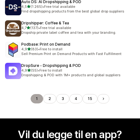
Auto DS: AI Dropshipping & POD
av 5 stjerner
4,5
(1 265)
•
Free trial available
Totalt 1265 omtaler
Find dropshipping products from the best global drop suppliers
Dripshipper: Coffee & Tea
av 5 stjerner
4,7
(137)
•
Free trial available
Totalt 137 omtaler
Dropship private label coffee and tea with your branding.
Podbase: Print on Demand
av 5 stjerner
4,9
(83)
•
Free to install
Totalt 83 omtaler
Sell Premium Print on Demand Products with Fast Fulfillment
DropSure ‑ Dropshipping & POD
av 5 stjerner
4,9
(55)
•
Free to install
Totalt 55 omtaler
Dropshipping & POD with 1M+ products and global suppliers
1
2
3
4
15
Vil du legge til en app?