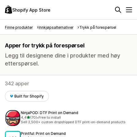
Shopify App Store
Finne produkter
Innkjøpsalternativer
Trykk på forespørsel
Apper for trykk på forespørsel
Legg til designene dine i produkter med høy
etterspørsel.
342 apper
Built for Shopify
NinjaPOD: DTF Print on Demand
av 5 stjerner
4,4
(70)
•
Free to install
Totalt 70 omtaler
Sell 2,500+ custom dropshipped DTF print-on-demand products
Printful: Print on Demand