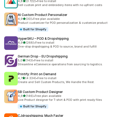
av 5 stjerner
4,8
(3 722)
•
Free to install
Totalt 3722 omtaler
Sell custom print and embroidery items with no upfront costs
AI Custom Product Personalizer
av 5 stjerner
4,9
(30)
•
Free plan available
Totalt 30 omtaler
Product customizer for POD personalization & customize product
Built for Shopify
HyperSKU – POD & Dropshipping
av 5 stjerner
4,9
(268)
•
Free to install
Totalt 268 omtaler
One-stop dropshipping & POD to source, brand and fulfill
German Drop ‑ EU Dropshipping
av 5 stjerner
5,0
(143)
•
Free to install
Totalt 143 omtaler
Streamline eCommerce operations from sourcing to logistics.
Printify: Print on Demand
av 5 stjerner
4,7
(4 334)
•
Free to install
Totalt 4334 omtaler
Create and Sell Custom Products, We Handle the Rest.
SB Custom Product Designer
av 5 stjerner
4,6
(146)
•
Free plan available
Totalt 146 omtaler
Live Product designer for T-shirt & POD with print ready files
Built for Shopify
CJdropshipping: Much Faster