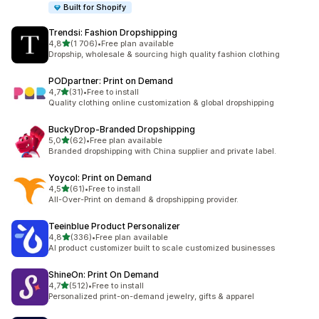
Built for Shopify
Trendsi: Fashion Dropshipping
av 5 stjerner
4,8
(1 706)
•
Free plan available
Totalt 1706 omtaler
Dropship, wholesale & sourcing high quality fashion clothing
PODpartner: Print on Demand
av 5 stjerner
4,7
(31)
•
Free to install
Totalt 31 omtaler
Quality clothing online customization & global dropshipping
BuckyDrop‑Branded Dropshipping
av 5 stjerner
5,0
(62)
•
Free plan available
Totalt 62 omtaler
Branded dropshipping with China supplier and private label.
Yoycol: Print on Demand
av 5 stjerner
4,5
(61)
•
Free to install
Totalt 61 omtaler
All-Over-Print on demand & dropshipping provider.
Teeinblue Product Personalizer
av 5 stjerner
4,8
(336)
•
Free plan available
Totalt 336 omtaler
AI product customizer built to scale customized businesses
ShineOn: Print On Demand
av 5 stjerner
4,7
(512)
•
Free to install
Totalt 512 omtaler
Personalized print-on-demand jewelry, gifts & apparel