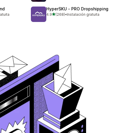
and
HyperSKU ‑ PRO Dropshipping
de 5 estrellas
atuita
4.9
(268)
•
Instalación gratuita
268 reseñas en total