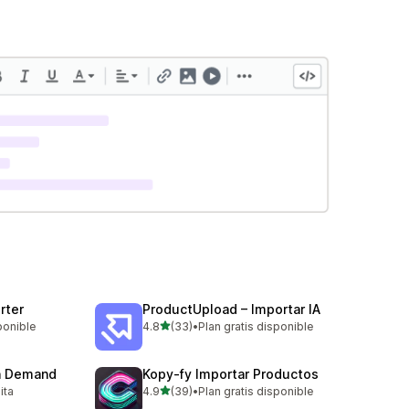
rter
ProductUpload – Importar IA
de 5 estrellas
ponible
4.8
(33)
•
Plan gratis disponible
33 reseñas en total
on Demand
Kopy‑fy Importar Productos
de 5 estrellas
ita
4.9
(39)
•
Plan gratis disponible
39 reseñas en total