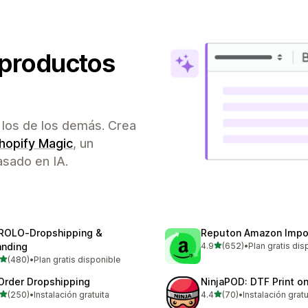
 productos
los de los demás. Crea
hopify Magic
, un
sado en IA.
ROLO‑Dropshipping &
Reputon Amazon Impo
de 5 estrellas
anding
4.9
(652)
•
Plan gratis dis
652 reseñas en total
de 5 estrellas
(480)
•
Plan gratis disponible
 reseñas en total
Order Dropshipping
NinjaPOD: DTF Print 
de 5 estrellas
de 5 estrellas
(250)
•
Instalación gratuita
4.4
(70)
•
Instalación gratu
 reseñas en total
70 reseñas en total