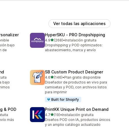
Ver todas las aplicaciones
sonalizer
HyperSKU ‑ PRO Dropshipping
de 5 estrellas
onible
4.9
(268)
•
Instalación gratuita
268 reseñas en total
sión bajo
Dropshipping y POD optimizados:
n de
abastecimiento, marca y envío
nd
SB Custom Product Designer
de 5 estrellas
tuita
4.6
(146)
•
Plan gratis disponible
146 reseñas en total
ta bajo
Diseñador de productos en vivo para
ínimos
camisetas y POD, con archivos listos
para imprimir
Built for Shopify
ng & POD
PrintKK Unique Print on Demand
de 5 estrellas
atuita
4.7
(19)
•
Instalación gratuita
19 reseñas en total
nvío más
Diseños POD con IA, productos únicos
y un amplio catálogo actualizado