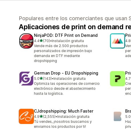
Populares entre los comerciantes que usan 
Aplicaciones de print on demand
NinjaPOD: DTF Print on Demand
Pr
de 5 estrellas
4.4
(70)
•
Instalación gratuita
4.8
70 reseñas en total
371
Vende más de 2.500 productos
Ven
personalizados de impresión bajo
per
demanda en DTF mediante
ade
dropshipping
German Drop ‑ EU Dropshipping
Pr
de 5 estrellas
5.0
(143)
•
Instalación gratuita
4.7
143 reseñas en total
433
Optimiza las operaciones de comercio
Cre
electrónico desde el abastecimiento
per
hasta la logística.
enc
CJdropshipping: Much Faster
Br
de 5 estrellas
4.9
(2,555)
•
Instalación gratuita
5.0
2555 reseñas en total
44 
Tú vendes, ¡nosotros buscamos y
Haz
enviamos los productos por ti!
pri