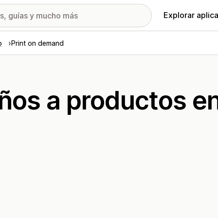
Explorar aplic
o
Print on demand
ños a productos e