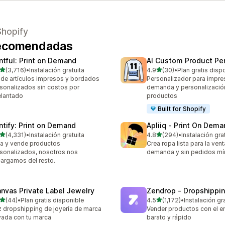
Shopify
 recomendadas
intful: Print on Demand
AI Custom Product Per
de 5 estrellas
de 5 estrellas
(3,716)
•
Instalación gratuita
4.9
(30)
•
Plan gratis disp
6 reseñas en total
30 reseñas en total
de artículos impresos y bordados
Personalizador para impre
sonalizados sin costos por
demanda y personalizació
lantado
productos
Built for Shopify
intify: Print on Demand
Apliiq ‑ Print On Dema
de 5 estrellas
de 5 estrellas
(4,331)
•
Instalación gratuita
4.8
(294)
•
Instalación gra
1 reseñas en total
294 reseñas en total
a y vende productos
Crea ropa lista para la ven
sonalizados, nosotros nos
demanda y sin pedidos m
argamos del resto.
anvas Private Label Jewelry
Zendrop ‑ Dropshippi
de 5 estrellas
de 5 estrellas
(44)
•
Plan gratis disponible
4.5
(1,172)
•
Instalación gr
reseñas en total
1172 reseñas en total
 dropshipping de joyería de marca
Vender productos con el e
vada con tu marca
barato y rápido