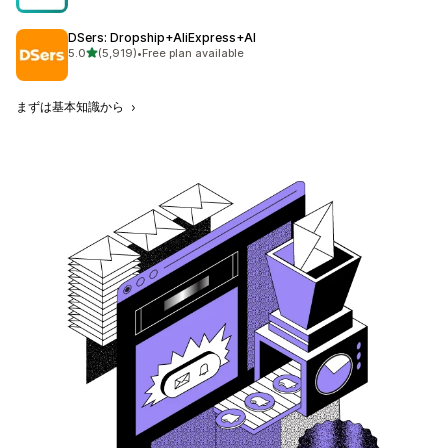
DSers: Dropship+AliExpress+AI
5つ星中
5.0
(5,919)
•
Free plan available
合計レビュー数：5919件
まずは基本知識から