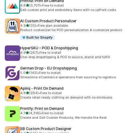
Printful: Print on Demand
5つ星中
4.8
(3,707)
•
Free to install
合計レビュー数：3707件
Sell custom print and embroidery items with no upfront costs
AI Custom Product Personalizer
5つ星中
4.9
(30)
•
Free plan available
合計レビュー数：30件
Product customizer for POD personalization & customize product
Built for Shopify
HyperSKU – POD & Dropshipping
5つ星中
4.9
(267)
•
Free to install
合計レビュー数：267件
One-stop dropshipping & POD to source, brand and fulfill
German Drop ‑ EU Dropshipping
5つ星中
5.0
(143)
•
Free to install
合計レビュー数：143件
Streamline eCommerce operations from sourcing to logistics.
Apliiq ‑ Print On Demand
5つ星中
4.8
(294)
•
Free to install
合計レビュー数：294件
Create retail ready clothing on demand with no minimums
Printify: Print on Demand
5つ星中
4.7
(4,318)
•
Free to install
合計レビュー数：4318件
Create and Sell Custom Products, We Handle the Rest.
SB Custom Product Designer
5つ星中