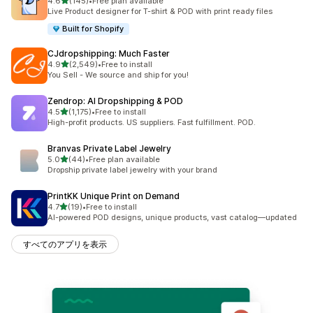
4.6
(145)
•
Free plan available
合計レビュー数：145件
Live Product designer for T-shirt & POD with print ready files
Built for Shopify
CJdropshipping: Much Faster
5つ星中
4.9
(2,549)
•
Free to install
合計レビュー数：2549件
You Sell - We source and ship for you!
Zendrop: AI Dropshipping & POD
5つ星中
4.5
(1,175)
•
Free to install
合計レビュー数：1175件
High-profit products. US suppliers. Fast fulfillment. POD.
Branvas Private Label Jewelry
5つ星中
5.0
(44)
•
Free plan available
合計レビュー数：44件
Dropship private label jewelry with your brand
PrintKK Unique Print on Demand
5つ星中
4.7
(19)
•
Free to install
合計レビュー数：19件
AI-powered POD designs, unique products, vast catalog—updated
すべてのアプリを表示