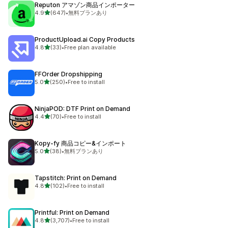
Reputon アマゾン商品インポーター
5つ星中
4.9
(647)
•
無料プランあり
合計レビュー数：647件
ProductUpload.ai Copy Products
5つ星中
4.8
(33)
•
Free plan available
合計レビュー数：33件
FFOrder Dropshipping
5つ星中
5.0
(250)
•
Free to install
合計レビュー数：250件
NinjaPOD: DTF Print on Demand
5つ星中
4.4
(70)
•
Free to install
合計レビュー数：70件
Kopy‑fy 商品コピー&インポート
5つ星中
5.0
(38)
•
無料プランあり
合計レビュー数：38件
Tapstitch: Print on Demand
5つ星中
4.8
(102)
•
Free to install
合計レビュー数：102件
Printful: Print on Demand
5つ星中
4.8
(3,707)
•
Free to install
合計レビュー数：3707件