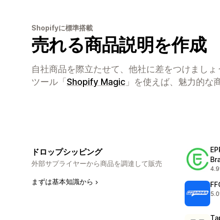
Shopifyに標準搭載
売れる商品説明を作成
自社商品を際立たせて、他社に差をつけましょ
ツール「
Shopify Magic
」を使えば、魅力的な
EP
ドロップシッピング
Br
外部サプライヤーから商品を調達して販売
4.9
合
まずは基本知識から
FF
5.0
合
Ta