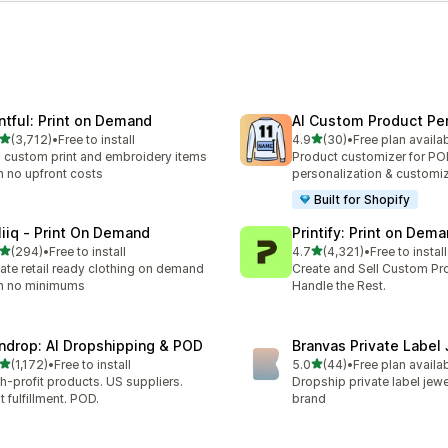
intful: Print on Demand
AI Custom Product Per
5つ星中
5つ星中
(3,712)
•
Free to install
4.9
(30)
•
Free plan availa
計レビュー数：3712件
合計レビュー数：30件
l custom print and embroidery items
Product customizer for P
h no upfront costs
personalization & customi
Built for Shopify
liiq ‑ Print On Demand
Printify: Print on Dem
5つ星中
5つ星中
(294)
•
Free to install
4.7
(4,321)
•
Free to install
計レビュー数：294件
合計レビュー数：4321件
ate retail ready clothing on demand
Create and Sell Custom Pr
h no minimums
Handle the Rest.
ndrop: AI Dropshipping & POD
Branvas Private Label
5つ星中
5つ星中
(1,172)
•
Free to install
5.0
(44)
•
Free plan availa
レビュー数：1172件
合計レビュー数：44件
h-profit products. US suppliers.
Dropship private label jewe
t fulfillment. POD.
brand