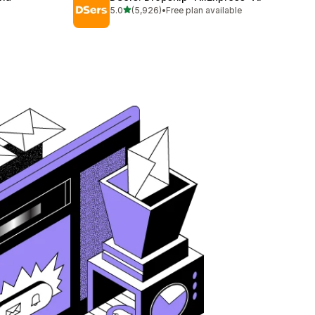
5つ星中
5.0
(5,926)
•
Free plan available
合計レビュー数：5926件