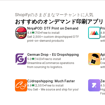
Shopifyのさまざまなマーチャントに人気
おすすめのオンデマンド印刷アプリ
NinjaPOD: DTF Print on Demand
Pr
5つ星中
4.4
(70)
•
Free to install
4.8
合計レビュー数：70件
合
Sell 2,500+ custom dropshipped DTF
Sel
print-on-demand products
wit
German Drop ‑ EU Dropshipping
Ap
5つ星中
5.0
(143)
•
Free to install
4.8
合計レビュー数：143件
合
Streamline eCommerce operations
Cre
from sourcing to logistics.
wit
CJdropshipping: Much Faster
Ze
5つ星中
4.9
(2,551)
•
Free to install
4.5
合計レビュー数：2551件
合計
You Sell - We source and ship for you!
Hig
Fas