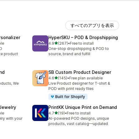
すべてのアプリを表示
sonalizer
HyperSKU – POD & Dropshipping
5つ星中
ble
4.9
(267)
•
Free to install
合計レビュー数：267件
OD
One-stop dropshipping & POD to
ze product
source, brand and fulfill
and
SB Custom Product Designer
5つ星中
4.6
(145)
•
Free plan available
合計レビュー数：145件
oducts, We
Live Product designer for T-shirt &
POD with print ready files
Built for Shopify
 Jewelry
PrintKK Unique Print on Demand
5つ星中
ble
4.7
(19)
•
Free to install
合計レビュー数：19件
lry with your
AI-powered POD designs, unique
products, vast catalog—updated