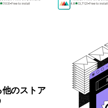
5つ星中
5つ星中
(103)
•
Free to install
4.8
(3,712)
•
Free to install
計レビュー数：103件
合計レビュー数：3712件
る他のストア
う