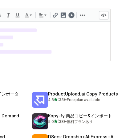
品インポータ
ProductUpload.ai Copy Products
5つ星中
4.8
(33)
•
Free plan available
合計レビュー数：33件
on Demand
Kopy‑fy 商品コピー&インポート
5つ星中
5.0
(38)
•
無料プランあり
合計レビュー数：38件
and
DSers: Dropship+AliExpress+AI