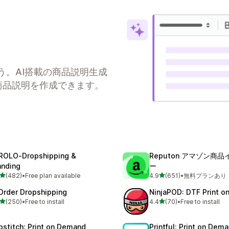
う。AI搭載の商品説明生成
商品説明を作成できます。
ROLO‑Dropshipping &
Reputon アマゾン商
anding
ー
5つ星中
5つ星中
(482)
•
Free plan available
4.9
(651)
•
無料プランあり
計レビュー数：482件
合計レビュー数：651件
Order Dropshipping
NinjaPOD: DTF Print 
5つ星中
5つ星中
(250)
•
Free to install
4.4
(70)
•
Free to install
計レビュー数：250件
合計レビュー数：70件
pstitch: Print on Demand
Printful: Print on Dem