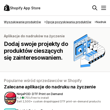
Shopify App Store
Wyszukiwanie produktów
Opcje pozyskiwania produktów
Nadruk na
Aplikacje do nadruków na życzenie
Dodaj swoje projekty do
produktów cieszących
się zainteresowaniem.
Popularne wśród sprzedawców w Shopify
Zalecane aplikacje do nadruku na życzenie
NinjaPOD: DTF Print on Demand
na 5 gwiazdek
4,4
(70)
•
Free to install
Łączna liczba recenzji: 70
Sell 2,500+ custom dropshipped DTF print-on-demand products