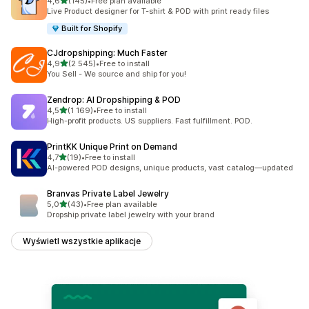
4,6
(145)
•
Free plan available
Łączna liczba recenzji: 145
Live Product designer for T-shirt & POD with print ready files
Built for Shopify
CJdropshipping: Much Faster
na 5 gwiazdek
4,9
(2 545)
•
Free to install
Łączna liczba recenzji: 2545
You Sell - We source and ship for you!
Zendrop: AI Dropshipping & POD
na 5 gwiazdek
4,5
(1 169)
•
Free to install
Łączna liczba recenzji: 1169
High-profit products. US suppliers. Fast fulfillment. POD.
PrintKK Unique Print on Demand
na 5 gwiazdek
4,7
(19)
•
Free to install
Łączna liczba recenzji: 19
AI-powered POD designs, unique products, vast catalog—updated
Branvas Private Label Jewelry
na 5 gwiazdek
5,0
(43)
•
Free plan available
Łączna liczba recenzji: 43
Dropship private label jewelry with your brand
Wyświetl wszystkie aplikacje