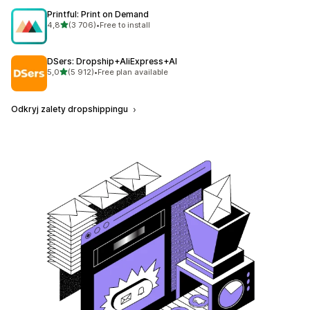
Printful: Print on Demand
na 5 gwiazdek
4,8
(3 706)
•
Free to install
Łączna liczba recenzji: 3706
DSers: Dropship+AliExpress+AI
na 5 gwiazdek
5,0
(5 912)
•
Free plan available
Łączna liczba recenzji: 5912
Odkryj zalety dropshippingu