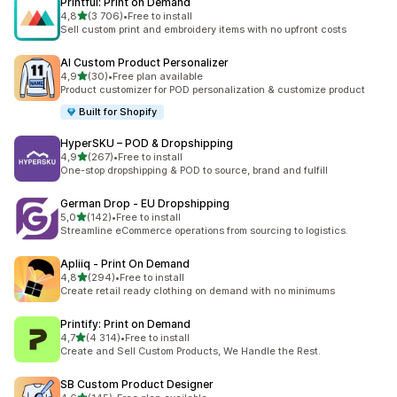
Printful: Print on Demand
na 5 gwiazdek
4,8
(3 706)
•
Free to install
Łączna liczba recenzji: 3706
Sell custom print and embroidery items with no upfront costs
AI Custom Product Personalizer
na 5 gwiazdek
4,9
(30)
•
Free plan available
Łączna liczba recenzji: 30
Product customizer for POD personalization & customize product
Built for Shopify
HyperSKU – POD & Dropshipping
na 5 gwiazdek
4,9
(267)
•
Free to install
Łączna liczba recenzji: 267
One-stop dropshipping & POD to source, brand and fulfill
German Drop ‑ EU Dropshipping
na 5 gwiazdek
5,0
(142)
•
Free to install
Łączna liczba recenzji: 142
Streamline eCommerce operations from sourcing to logistics.
Apliiq ‑ Print On Demand
na 5 gwiazdek
4,8
(294)
•
Free to install
Łączna liczba recenzji: 294
Create retail ready clothing on demand with no minimums
Printify: Print on Demand
na 5 gwiazdek
4,7
(4 314)
•
Free to install
Łączna liczba recenzji: 4314
Create and Sell Custom Products, We Handle the Rest.
SB Custom Product Designer
na 5 gwiazdek