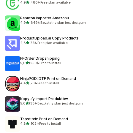
na 5 gwiazdek
4,9
(480)
•
Free plan available
Łączna liczba recenzji: 480
Reputon Importer Amazonu
na 5 gwiazdek
4,9
(649)
•
Bezpłatny plan jest dostępny
Łączna liczba recenzji: 649
ProductUpload.ai Copy Products
na 5 gwiazdek
4,8
(33)
•
Free plan available
Łączna liczba recenzji: 33
FFOrder Dropshipping
na 5 gwiazdek
5,0
(250)
•
Free to install
Łączna liczba recenzji: 250
NinjaPOD: DTF Print on Demand
na 5 gwiazdek
4,4
(70)
•
Free to install
Łączna liczba recenzji: 70
Kopy‑fy Import Produktów
na 5 gwiazdek
5,0
(38)
•
Bezpłatny plan jest dostępny
Łączna liczba recenzji: 38
Tapstitch: Print on Demand
na 5 gwiazdek
4,8
(102)
•
Free to install
Łączna liczba recenzji: 102