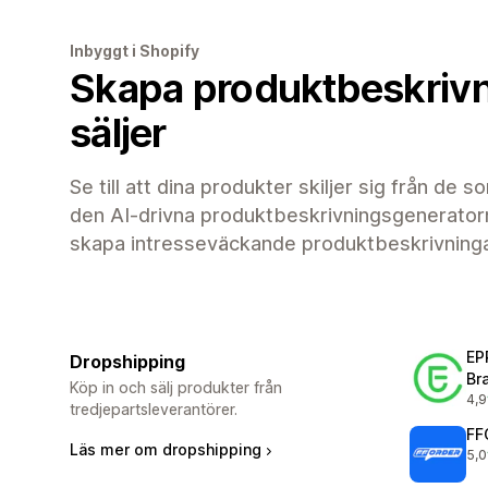
Inbyggt i Shopify
Skapa produktbeskriv
säljer
Se till att dina produkter skiljer sig från de s
den AI-drivna produktbeskrivningsgenerato
skapa intresseväckande produktbeskrivninga
EP
Dropshipping
Br
Köp in och sälj produkter från
4,9
482
tredjepartsleverantörer.
FF
Läs mer om dropshipping
5,0
250