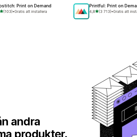
pstitch: Print on Demand
Printful: Print on Dem
av 5 stjärnor
av 5 stjärnor
(103)
•
Gratis att installera
4,8
(3 713)
•
Gratis att inst
 recensioner totalt
3713 recensioner totalt
från andra
ma produkter.