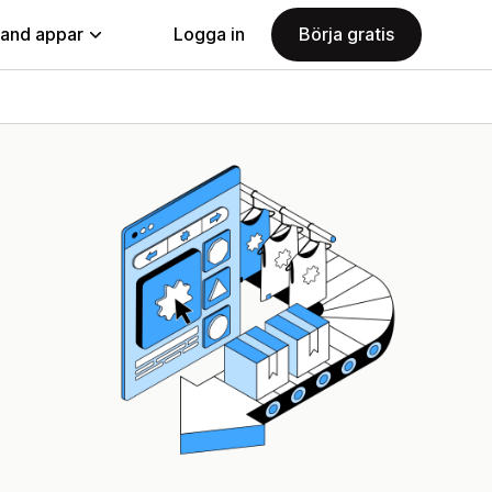
land appar
Logga in
Börja gratis