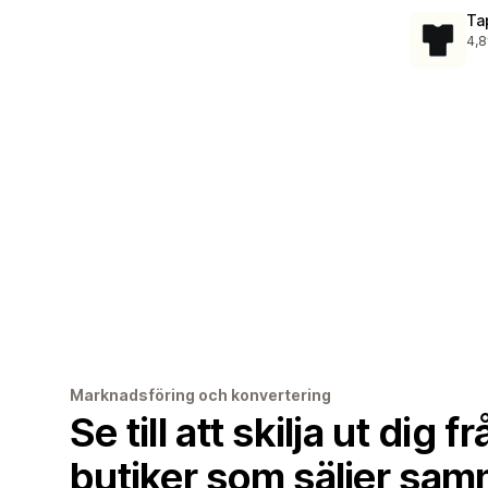
Ta
4,8
103
Marknadsföring och konvertering
Se till att skilja ut dig 
butiker som säljer sam