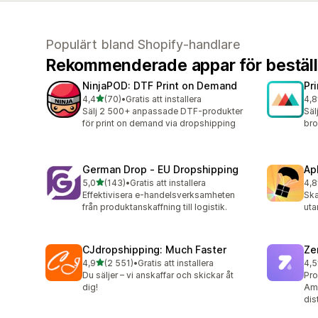
Populärt bland Shopify-handlare
Rekommenderade appar för beställ
NinjaPOD: DTF Print on Demand
Pr
av 5 stjärnor
4,4
(70)
•
Gratis att installera
4,8
70 recensioner totalt
371
Sälj 2 500+ anpassade DTF-produkter
Säl
för print on demand via dropshipping
bro
German Drop ‑ EU Dropshipping
Ap
av 5 stjärnor
5,0
(143)
•
Gratis att installera
4,8
143 recensioner totalt
294
Effektivisera e-handelsverksamheten
Ska
från produktanskaffning till logistik.
uta
CJdropshipping: Much Faster
Ze
av 5 stjärnor
4,9
(2 551)
•
Gratis att installera
4,5
2551 recensioner totalt
117
Du säljer – vi anskaffar och skickar åt
Pro
dig!
Ame
dis