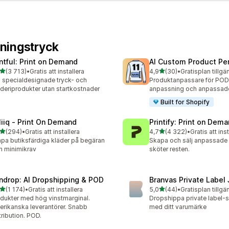
ningstryck
intful: Print on Demand
AI Custom Product Per
av 5 stjärnor
av 5 stjärnor
(3 713)
•
Gratis att installera
4,9
(30)
•
Gratisplan tillgä
3 recensioner totalt
30 recensioner totalt
j specialdesignade tryck- och
Produktanpassare för POD
deriprodukter utan startkostnader
anpassning och anpassade
Built for Shopify
liiq ‑ Print On Demand
Printify: Print on Dem
av 5 stjärnor
av 5 stjärnor
(294)
•
Gratis att installera
4,7
(4 322)
•
Gratis att ins
 recensioner totalt
4322 recensioner totalt
pa butiksfärdiga kläder på begäran
Skapa och sälj anpassade p
n minimikrav
sköter resten.
ndrop: AI Dropshipping & POD
Branvas Private Label
av 5 stjärnor
av 5 stjärnor
(1 174)
•
Gratis att installera
5,0
(44)
•
Gratisplan tillgä
4 recensioner totalt
44 recensioner totalt
dukter med hög vinstmarginal.
Dropshippa private label
rikanska leverantörer. Snabb
med ditt varumärke
tribution. POD.