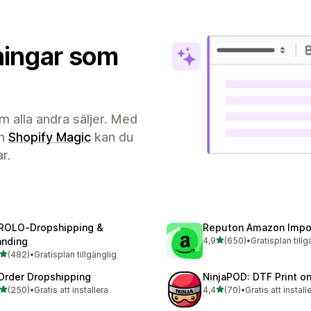
ningar som
om alla andra säljer. Med
rn
Shopify Magic
kan du
r.
ROLO‑Dropshipping &
Reputon Amazon Impo
av 5 stjärnor
anding
4,9
(650)
•
Gratisplan tillg
650 recensioner totalt
av 5 stjärnor
(482)
•
Gratisplan tillgänglig
 recensioner totalt
Order Dropshipping
NinjaPOD: DTF Print 
av 5 stjärnor
av 5 stjärnor
(250)
•
Gratis att installera
4,4
(70)
•
Gratis att install
 recensioner totalt
70 recensioner totalt