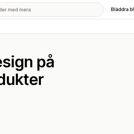
Bläddra b
esign på
dukter