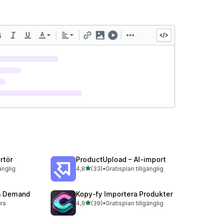
rtör
ProductUpload – AI‑import
av 5 stjärnor
änglig
4,8
(33)
•
Gratisplan tillgänglig
33 recensioner totalt
on Demand
Kopy‑fy Importera Produkter
av 5 stjärnor
era
4,9
(39)
•
Gratisplan tillgänglig
39 recensioner totalt