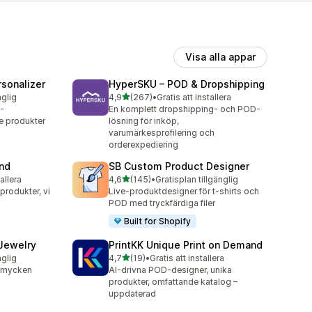
Visa alla appar
sonalizer
HyperSKU – POD & Dropshipping
av 5 stjärnor
nglig
4,9
(267)
•
Gratis att installera
267 recensioner totalt
-
En komplett dropshipping- och POD-
 produkter
lösning för inköp,
varumärkesprofilering och
orderexpediering
and
SB Custom Product Designer
av 5 stjärnor
tallera
4,6
(145)
•
Gratisplan tillgänglig
145 recensioner totalt
rodukter, vi
Live-produktdesigner för t-shirts och
POD med tryckfärdiga filer
Built for Shopify
 Jewelry
PrintKK Unique Print on Demand
av 5 stjärnor
nglig
4,7
(19)
•
Gratis att installera
19 recensioner totalt
-smycken
AI-drivna POD-designer, unika
produkter, omfattande katalog –
uppdaterad