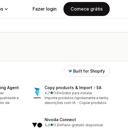
ps
Fazer login
Comece grátis
Built for Shopify
ing Agent
Copy products & Import ‑ EA
de 5 estrelas
lar
4,7
(14)
•
Grátis para instalar
14 avaliações ao todo
qualidade e
Importe produtos rapidamente e tenha
nto de
descrições com IA - Copiar produtos
Nivoda Connect
de 5 estrelas
5,0
(13)
•
Plano gratuito disponível
13 avaliações ao todo