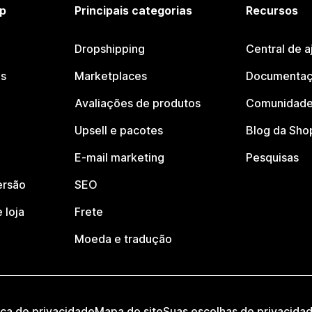
p
Principais categorias
Recursos
Dropshipping
Central de a
os
Marketplaces
Documentaç
Avaliações de produtos
Comunidade
Upsell e pacotes
Blog da Sho
E-mail marketing
Pesquisas
ersão
SEO
 loja
Frete
Moeda e tradução
ica de privacidade
Mapa do site
Suas escolhas de privacida