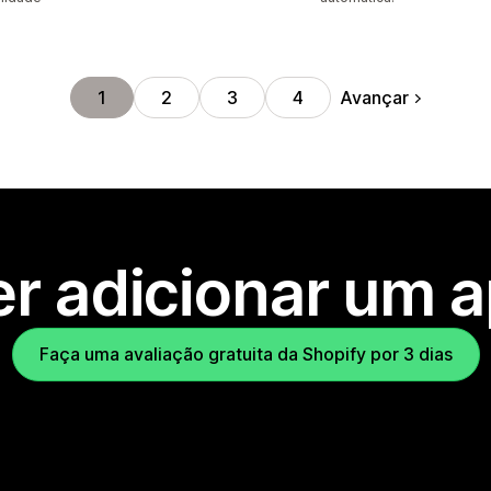
Avançar
1
2
3
4
r adicionar um 
Faça uma avaliação gratuita da Shopify por 3 dias