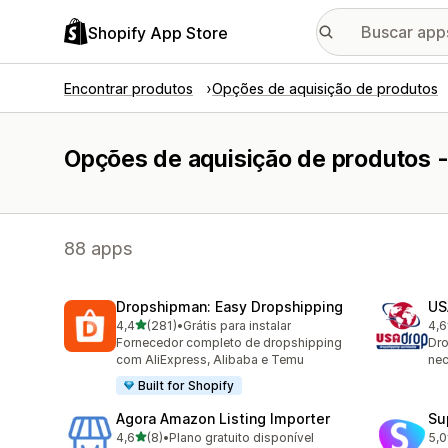
Shopify App Store
Encontrar produtos
Opções de aquisição de produtos
Opções de aquisição de produtos -
88 apps
Dropshipman: Easy Dropshipping
US
de 5 estrelas
4,4
(281)
•
Grátis para instalar
4,6
281 avaliações ao todo
73 
Fornecedor completo de dropshipping
Dro
com AliExpress, Alibaba e Temu
nec
Built for Shopify
Agora Amazon Listing Importer
Su
de 5 estrelas
4,6
(8)
•
Plano gratuito disponível
5,0
8 avaliações ao todo
39 