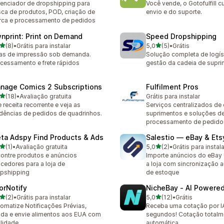
enciador de dropshipping para
Você vende, o Gotofulfill c
ca de produtos, POD, criação de
envio e do suporte.
ca e processamento de pedidos
nprint: Print on Demand
Speed Dropshipping
de 5 estrelas
de 5 estrelas
(8)
•
Grátis para instalar
5,0
(5)
•
Grátis
valiações ao todo
5 avaliações ao todo
as de impressão sob demanda.
Solução completa de logís
cessamento e frete rápidos
gestão da cadeia de supr
nage Comics 2 Subscriptions
Fulfilment Pros
de 5 estrelas
(18)
•
Avaliação gratuita
Grátis para instalar
avaliações ao todo
e receita recorrente e veja as
Serviços centralizados de
dências de pedidos de quadrinhos.
suprimentos e soluções d
processamento de pedido
ta Adspy Find Products & Ads
Salestio — eBay & Ets
de 5 estrelas
de 5 estrelas
(1)
•
Avaliação gratuita
5,0
(2)
•
Grátis para instala
valiações ao todo
2 avaliações ao todo
ontre produtos e anúncios
Importe anúncios do eBay 
cedores para a loja de
a loja com sincronização 
pshipping
de estoque
iorNotify
NicheBay ‑ AI Powere
de 5 estrelas
de 5 estrelas
(2)
•
Grátis para instalar
5,0
(12)
•
Grátis
valiações ao todo
12 avaliações ao todo
omatize Notificações Prévias,
Receba uma cotação por I
da e envie alimentos aos EUA com
segundos! Cotação totalm
ilidade
automática.