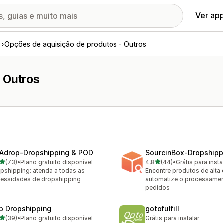
Ver ap
Opções de aquisição de produtos - Outros
 Outros
Adrop‑Dropshipping & POD
SourcinBox‑Dropshipp
de 5 estrelas
de 5 estrelas
(73)
•
Plano gratuito disponível
4,8
(44)
•
Grátis para insta
avaliações ao todo
44 avaliações ao todo
pshipping: atenda a todas as
Encontre produtos de alta 
essidades de dropshipping
automatize o processame
pedidos
p Dropshipping
gotofulfill
de 5 estrelas
(39)
•
Plano gratuito disponível
Grátis para instalar
avaliações ao todo