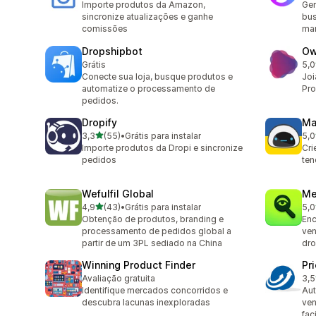
Importe produtos da Amazon,
Ger
sincronize atualizações e ganhe
bus
comissões
mar
Dropshipbot
Ow
Grátis
5,0
8 a
Conecte sua loja, busque produtos e
Joi
automatize o processamento de
Pro
pedidos.
Dropify
Ma
de 5 estrelas
3,3
(55)
•
Grátis para instalar
5,0
55 avaliações ao todo
18 
Importe produtos da Dropi e sincronize
Cri
pedidos
ten
Wefulfil Global
Me
de 5 estrelas
4,9
(43)
•
Grátis para instalar
5,0
43 avaliações ao todo
1 a
Obtenção de produtos, branding e
Enc
processamento de pedidos global a
ven
partir de um 3PL sediado na China
dro
Winning Product Finder
Pr
Avaliação gratuita
3,5
2 a
Identifique mercados concorridos e
Aut
descubra lacunas inexploradas
ven
fac