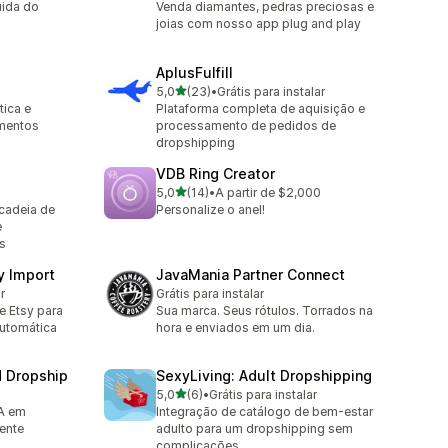
uida do
Venda diamantes, pedras preciosas e
joias com nosso app plug and play
AplusFulfill
de 5 estrelas
5,0
(23)
•
Grátis para instalar
23 avaliações ao todo
tica e
Plataforma completa de aquisição e
imentos
processamento de pedidos de
dropshipping
VDB Ring Creator
de 5 estrelas
5,0
(14)
•
A partir de $2,000
14 avaliações ao todo
 cadeia de
Personalize o anel!
e
s
y Import
JavaMania Partner Connect
r
Grátis para instalar
e Etsy para
Sua marca. Seus rótulos. Torrados na
automática
hora e enviados em um dia.
d Dropship
SexyLiving: Adult Dropshipping
de 5 estrelas
5,0
(6)
•
Grátis para instalar
6 avaliações ao todo
A em
Integração de catálogo de bem-estar
ente
adulto para um dropshipping sem
complicações