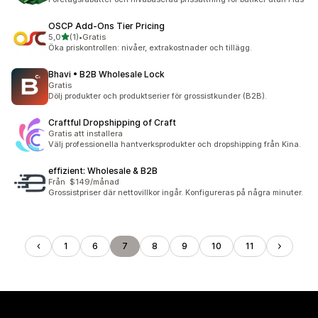
OSCP Add‑Ons Tier Pricing
av 5 stjärnor
5,0
(1)
•
Gratis
1 recensioner totalt
Öka priskontrollen: nivåer, extrakostnader och tillägg.
Bhavi • B2B Wholesale Lock
Gratis
Dölj produkter och produktserier för grossistkunder (B2B).
Craftful Dropshipping of Craft
Gratis att installera
Välj professionella hantverksprodukter och dropshipping från Kina.
effizient: Wholesale & B2B
Från $149/månad
Grossistpriser där nettovillkor ingår. Konfigureras på några minuter.
1
6
7
8
9
10
11