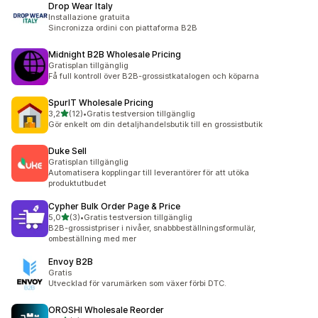
Drop Wear Italy
Installazione gratuita
Sincronizza ordini con piattaforma B2B
Midnight B2B Wholesale Pricing
Gratisplan tillgänglig
Få full kontroll över B2B-grossistkatalogen och köparna
SpurIT Wholesale Pricing
av 5 stjärnor
3,2
(12)
•
Gratis testversion tillgänglig
12 recensioner totalt
Gör enkelt om din detaljhandelsbutik till en grossistbutik
Duke Sell
Gratisplan tillgänglig
Automatisera kopplingar till leverantörer för att utöka
produktutbudet
Cypher Bulk Order Page & Price
av 5 stjärnor
5,0
(3)
•
Gratis testversion tillgänglig
3 recensioner totalt
B2B-grossistpriser i nivåer, snabbbeställningsformulär,
ombeställning med mer
Envoy B2B
Gratis
Utvecklad för varumärken som växer förbi DTC.
OROSHI Wholesale Reorder