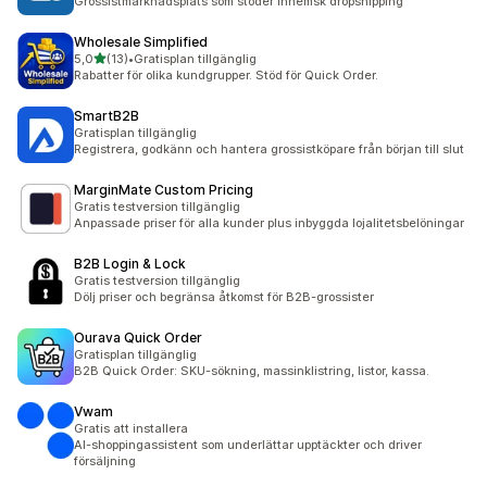
Grossistmarknadsplats som stöder inhemsk dropshipping
Wholesale Simplified
av 5 stjärnor
5,0
(13)
•
Gratisplan tillgänglig
13 recensioner totalt
Rabatter för olika kundgrupper. Stöd för Quick Order.
SmartB2B
Gratisplan tillgänglig
Registrera, godkänn och hantera grossistköpare från början till slut
MarginMate Custom Pricing
Gratis testversion tillgänglig
Anpassade priser för alla kunder plus inbyggda lojalitetsbelöningar
B2B Login & Lock
Gratis testversion tillgänglig
Dölj priser och begränsa åtkomst för B2B-grossister
Ourava Quick Order
Gratisplan tillgänglig
B2B Quick Order: SKU-sökning, massinklistring, listor, kassa.
Vwam
Gratis att installera
AI-shoppingassistent som underlättar upptäckter och driver
försäljning