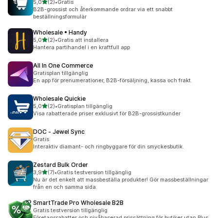
av 5 stjärnor
5,0
(2)
•
Gratis
2 recensioner totalt
B2B-grossist och återkommande ordrar via ett snabbt
beställningsformulär
Wholesale • Handy
av 5 stjärnor
5,0
(2)
•
Gratis att installera
2 recensioner totalt
Hantera partihandel i en kraftfull app
All In One Commerce
Gratisplan tillgänglig
En app för prenumerationer, B2B-försäljning, kassa och frakt.
Wholesale Quickie
av 5 stjärnor
5,0
(2)
•
Gratisplan tillgänglig
2 recensioner totalt
Visa rabatterade priser exklusivt för B2B-grossistkunder
DOC ‑ Jewel Sync
Gratis
Interaktiv diamant- och ringbyggare för din smyckesbutik.
Zestard Bulk Order
av 5 stjärnor
3,9
(7)
•
Gratis testversion tillgänglig
7 recensioner totalt
Nu är det enkelt att massbeställa produkter! Gör massbeställningar
från en och samma sida.
SmartTrade Pro Wholesale B2B
Gratis testversion tillgänglig
Företagsrabatter och nivåbaserad prissättning för butiker utan Plus