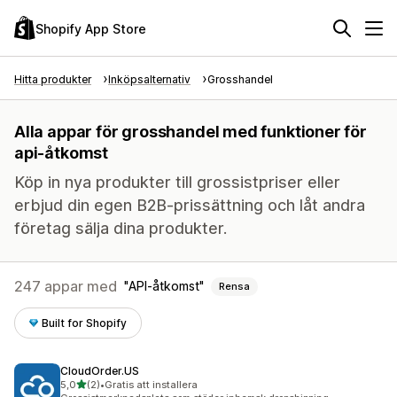
Shopify App Store
Hitta produkter
Inköpsalternativ
Grosshandel
Alla appar för grosshandel med funktioner för
api-åtkomst
Köp in nya produkter till grossistpriser eller
erbjud din egen B2B-prissättning och låt andra
företag sälja dina produkter.
247 appar med
API-åtkomst
Rensa
Built for Shopify
CloudOrder.US
av 5 stjärnor
5,0
(2)
•
Gratis att installera
2 recensioner totalt