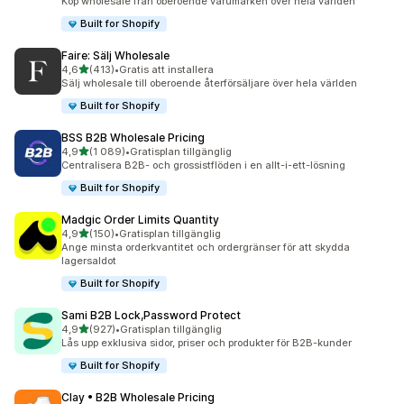
Köp wholesale från oberoende varumärken över hela världen
Built for Shopify
Faire: Sälj Wholesale
av 5 stjärnor
4,6
(413)
•
Gratis att installera
413 recensioner totalt
Sälj wholesale till oberoende återförsäljare över hela världen
Built for Shopify
BSS B2B Wholesale Pricing
av 5 stjärnor
4,9
(1 089)
•
Gratisplan tillgänglig
1089 recensioner totalt
Centralisera B2B- och grossistflöden i en allt-i-ett-lösning
Built for Shopify
Madgic Order Limits Quantity
av 5 stjärnor
4,9
(150)
•
Gratisplan tillgänglig
150 recensioner totalt
Ange minsta orderkvantitet och ordergränser för att skydda
lagersaldot
Built for Shopify
Sami B2B Lock,Password Protect
av 5 stjärnor
4,9
(927)
•
Gratisplan tillgänglig
927 recensioner totalt
Lås upp exklusiva sidor, priser och produkter för B2B-kunder
Built for Shopify
Clay • B2B Wholesale Pricing