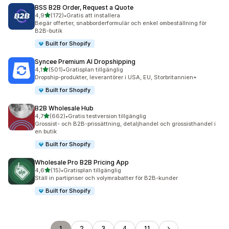
BSS B2B Order, Request a Quote
av 5 stjärnor
4,9
(172)
•
Gratis att installera
172 recensioner totalt
Begär offerter, snabborderformulär och enkel ombeställning för
B2B-butik
Built for Shopify
Syncee Premium AI Dropshipping
av 5 stjärnor
4,1
(501)
•
Gratisplan tillgänglig
501 recensioner totalt
Dropship-produkter, leverantörer i USA, EU, Storbritannien+
Built for Shopify
B2B Wholesale Hub
av 5 stjärnor
4,7
(662)
•
Gratis testversion tillgänglig
662 recensioner totalt
Grossist- och B2B-prissättning, detaljhandel och grossisthandel i
en butik
Built for Shopify
Wholesale Pro B2B Pricing App
av 5 stjärnor
4,6
(15)
•
Gratisplan tillgänglig
15 recensioner totalt
Ställ in partipriser och volymrabatter för B2B-kunder
Built for Shopify
1
2
3
4
11