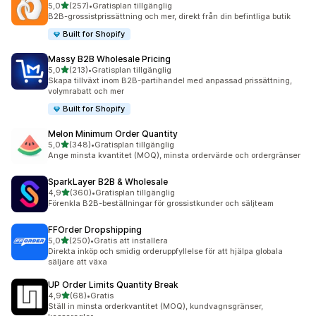
av 5 stjärnor
5,0
(257)
•
Gratisplan tillgänglig
257 recensioner totalt
B2B-grossistprissättning och mer, direkt från din befintliga butik
Built for Shopify
Massy B2B Wholesale Pricing
av 5 stjärnor
5,0
(213)
•
Gratisplan tillgänglig
213 recensioner totalt
Skapa tillväxt inom B2B-partihandel med anpassad prissättning,
volymrabatt och mer
Built for Shopify
Melon Minimum Order Quantity
av 5 stjärnor
5,0
(348)
•
Gratisplan tillgänglig
348 recensioner totalt
Ange minsta kvantitet (MOQ), minsta ordervärde och ordergränser
SparkLayer B2B & Wholesale
av 5 stjärnor
4,9
(360)
•
Gratisplan tillgänglig
360 recensioner totalt
Förenkla B2B-beställningar för grossistkunder och säljteam
FFOrder Dropshipping
av 5 stjärnor
5,0
(250)
•
Gratis att installera
250 recensioner totalt
Direkta inköp och smidig orderuppfyllelse för att hjälpa globala
säljare att växa
UP Order Limits Quantity Break
av 5 stjärnor
4,9
(68)
•
Gratis
68 recensioner totalt
Ställ in minsta orderkvantitet (MOQ), kundvagnsgränser,