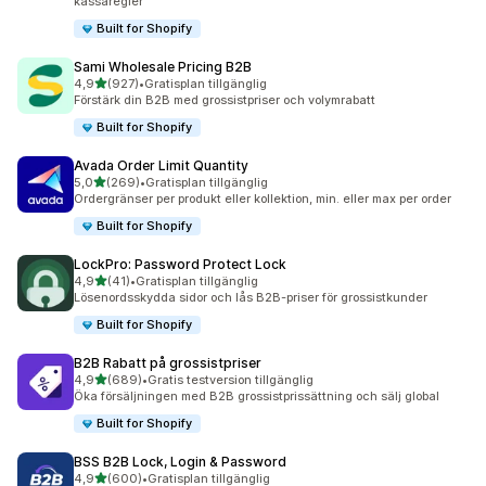
kassaregler
Built for Shopify
Sami Wholesale Pricing B2B
av 5 stjärnor
4,9
(927)
•
Gratisplan tillgänglig
927 recensioner totalt
Förstärk din B2B med grossistpriser och volymrabatt
Built for Shopify
Avada Order Limit Quantity
av 5 stjärnor
5,0
(269)
•
Gratisplan tillgänglig
269 recensioner totalt
Ordergränser per produkt eller kollektion, min. eller max per order
Built for Shopify
LockPro: Password Protect Lock
av 5 stjärnor
4,9
(41)
•
Gratisplan tillgänglig
41 recensioner totalt
Lösenordsskydda sidor och lås B2B-priser för grossistkunder
Built for Shopify
B2B Rabatt på grossistpriser
av 5 stjärnor
4,9
(689)
•
Gratis testversion tillgänglig
689 recensioner totalt
Öka försäljningen med B2B grossistprissättning och sälj global
Built for Shopify
BSS B2B Lock, Login & Password
av 5 stjärnor
4,9
(600)
•
Gratisplan tillgänglig
600 recensioner totalt