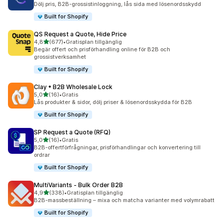
Dölj pris, B2B-grossistinloggning, lås sida med lösenordsskydd
Built for Shopify
QS Request a Quote, Hide Price
av 5 stjärnor
4,8
(677)
•
Gratisplan tillgänglig
677 recensioner totalt
Begär offert och prisförhandling online för B2B och
grossistverksamhet
Built for Shopify
Clay • B2B Wholesale Lock
av 5 stjärnor
5,0
(16)
•
Gratis
16 recensioner totalt
Lås produkter & sidor, dölj priser & lösenordsskydda för B2B
Built for Shopify
SP Request a Quote (RFQ)
av 5 stjärnor
5,0
(16)
•
Gratis
16 recensioner totalt
B2B-offertförfrågningar, prisförhandlingar och konvertering till
ordrar
Built for Shopify
MultiVariants ‑ Bulk Order B2B
av 5 stjärnor
4,9
(338)
•
Gratisplan tillgänglig
338 recensioner totalt
B2B-massbeställning – mixa och matcha varianter med volymrabatt
Built for Shopify