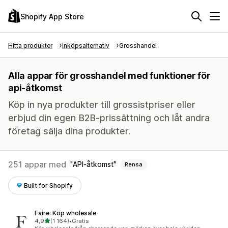
Shopify App Store
Hitta produkter
Inköpsalternativ
Grosshandel
Alla appar för grosshandel med funktioner för
api-åtkomst
Köp in nya produkter till grossistpriser eller
erbjud din egen B2B-prissättning och låt andra
företag sälja dina produkter.
251 appar med
API-åtkomst
Rensa
Built for Shopify
Faire: Köp wholesale
av 5 stjärnor
4,9
(1 164)
•
Gratis
1164 recensioner totalt