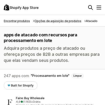
Shopify App Store
Encontrar produtos
Opções de aquisição de produtos
Atacado
apps de atacado com recursos para
processamento em lote
Adquira produtos a preço de atacado ou
ofereça preços de B2B a outras empresas para
que elas vendam seus produtos.
247 apps com
Processamento em lote
Limpar
Built for Shopify
Faire: Buy Wholesale
de 5 estrelas
4,9
(1.163)
•
Grátis
1163 avaliações ao todo