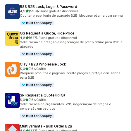
BSS B2B Lock, Login & Password
de 5 estrelas
4,9
(599)
•
Plano gratuito disponível
599 avaliações ao todo
Ocultar preço, login de atacado B2B, bloquear página com senha
Built for Shopify
QS Request a Quote, Hide Price
de 5 estrelas
4,8
(677)
•
Plano gratuito disponível
677 avaliações ao todo
Solicitação de cotação e negociação de preço online para B2B e
atacado
Built for Shopify
Clay • B2B Wholesale Lock
de 5 estrelas
5,0
(16)
•
Grátis
16 avaliações ao todo
Bloqueie produtos e páginas, oculte preços e proteja com senha
para B2B
Built for Shopify
SP Request a Quote (RFQ)
de 5 estrelas
5,0
(16)
•
Grátis
16 avaliações ao todo
Solicitações de orçamentos B2B, negociação de preços e
conversão em pedidos
Built for Shopify
MultiVariants ‑ Bulk Order B2B
de 5 estrelas
4,9
(337)
•
Plano gratuito disponível