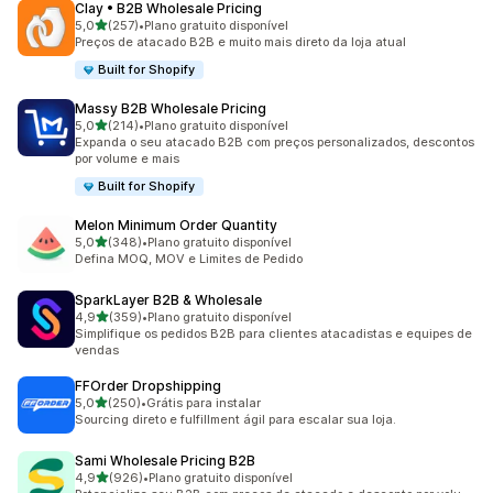
Clay • B2B Wholesale Pricing
de 5 estrelas
5,0
(257)
•
Plano gratuito disponível
257 avaliações ao todo
Preços de atacado B2B e muito mais direto da loja atual
Built for Shopify
Massy B2B Wholesale Pricing
de 5 estrelas
5,0
(214)
•
Plano gratuito disponível
214 avaliações ao todo
Expanda o seu atacado B2B com preços personalizados, descontos
por volume e mais
Built for Shopify
Melon Minimum Order Quantity
de 5 estrelas
5,0
(348)
•
Plano gratuito disponível
348 avaliações ao todo
Defina MOQ, MOV e Limites de Pedido
SparkLayer B2B & Wholesale
de 5 estrelas
4,9
(359)
•
Plano gratuito disponível
359 avaliações ao todo
Simplifique os pedidos B2B para clientes atacadistas e equipes de
vendas
FFOrder Dropshipping
de 5 estrelas
5,0
(250)
•
Grátis para instalar
250 avaliações ao todo
Sourcing direto e fulfillment ágil para escalar sua loja.
Sami Wholesale Pricing B2B
de 5 estrelas
4,9
(926)
•
Plano gratuito disponível
926 avaliações ao todo