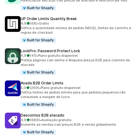
Potencialize seu B2B com preços de atacado e desconto por volu
Built for Shopify
UP Order Limits Quantity Break
de 5 estrelas
4,9
(68)
•
Grátis
68 avaliações ao todo
Defina a quantidade mínima de pedido (MOQ), limites de carrinho e
regras de checkout
Built for Shopify
LockPro: Password Protect Lock
de 5 estrelas
4,9
(41)
•
Plano gratuito disponível
41 avaliações ao todo
Proteja páginas com senha e bloqueie preços B2B para clientes de
atacado
Built for Shopify
Avada B2B Order Limits
de 5 estrelas
5,0
(269)
•
Plano gratuito disponível
269 avaliações ao todo
Defina limites de pedido mínimo para que pedidos pequenos não
consumam a margem de lucro
Built for Shopify
Descontos B2B atacado
de 5 estrelas
4,9
(689)
•
Avaliação gratuita
689 avaliações ao todo
Aumente as vendas com preços B2B e venda globalmente.
Built for Shopify