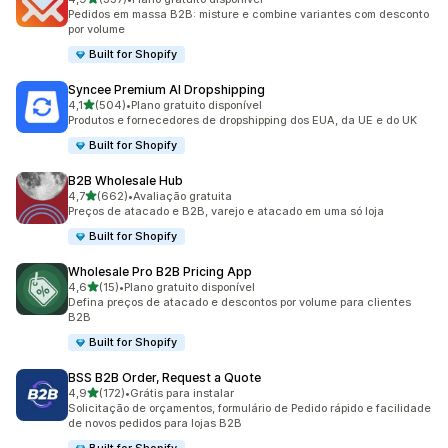
337 avaliações ao todo
Pedidos em massa B2B: misture e combine variantes com desconto
por volume
Built for Shopify
Syncee Premium AI Dropshipping
de 5 estrelas
4,1
(504)
•
Plano gratuito disponível
504 avaliações ao todo
Produtos e fornecedores de dropshipping dos EUA, da UE e do UK
Built for Shopify
B2B Wholesale Hub
de 5 estrelas
4,7
(662)
•
Avaliação gratuita
662 avaliações ao todo
Preços de atacado e B2B, varejo e atacado em uma só loja
Built for Shopify
Wholesale Pro B2B Pricing App
de 5 estrelas
4,6
(15)
•
Plano gratuito disponível
15 avaliações ao todo
Defina preços de atacado e descontos por volume para clientes
B2B
Built for Shopify
BSS B2B Order, Request a Quote
de 5 estrelas
4,9
(172)
•
Grátis para instalar
172 avaliações ao todo
Solicitação de orçamentos, formulário de Pedido rápido e facilidade
de novos pedidos para lojas B2B