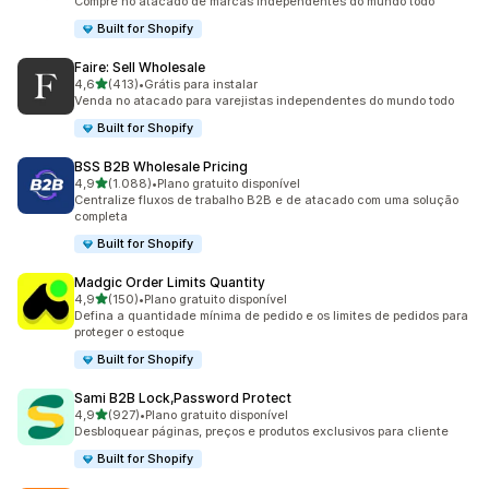
Compre no atacado de marcas independentes do mundo todo
Built for Shopify
Faire: Sell Wholesale
de 5 estrelas
4,6
(413)
•
Grátis para instalar
413 avaliações ao todo
Venda no atacado para varejistas independentes do mundo todo
Built for Shopify
BSS B2B Wholesale Pricing
de 5 estrelas
4,9
(1.088)
•
Plano gratuito disponível
1088 avaliações ao todo
Centralize fluxos de trabalho B2B e de atacado com uma solução
completa
Built for Shopify
Madgic Order Limits Quantity
de 5 estrelas
4,9
(150)
•
Plano gratuito disponível
150 avaliações ao todo
Defina a quantidade mínima de pedido e os limites de pedidos para
proteger o estoque
Built for Shopify
Sami B2B Lock,Password Protect
de 5 estrelas
4,9
(927)
•
Plano gratuito disponível
927 avaliações ao todo
Desbloquear páginas, preços e produtos exclusivos para cliente
Built for Shopify