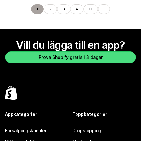
1
2
3
4
11
Vill du lägga till en app?
Prova Shopify gratis i 3 dagar
Appkategorier
Toppkategorier
Försäljningskanaler
Dropshipping