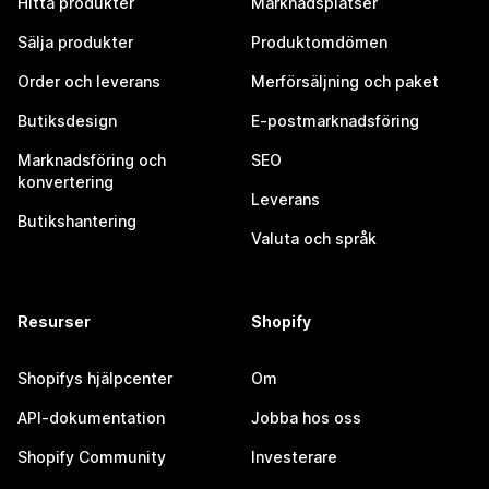
Hitta produkter
Marknadsplatser
Sälja produkter
Produktomdömen
Order och leverans
Merförsäljning och paket
Butiksdesign
E-postmarknadsföring
Marknadsföring och
SEO
konvertering
Leverans
Butikshantering
Valuta och språk
Resurser
Shopify
Shopifys hjälpcenter
Om
API-dokumentation
Jobba hos oss
Shopify Community
Investerare