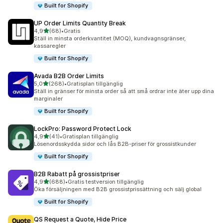
Built for Shopify
UP Order Limits Quantity Break
av 5 stjärnor
4,9
(68)
•
Gratis
68 recensioner totalt
Ställ in minsta orderkvantitet (MOQ), kundvagnsgränser,
kassaregler
Built for Shopify
Avada B2B Order Limits
av 5 stjärnor
5,0
(268)
•
Gratisplan tillgänglig
268 recensioner totalt
Ställ in gränser för minsta order så att små ordrar inte äter upp dina
marginaler
Built for Shopify
LockPro: Password Protect Lock
av 5 stjärnor
4,9
(41)
•
Gratisplan tillgänglig
41 recensioner totalt
Lösenordsskydda sidor och lås B2B-priser för grossistkunder
Built for Shopify
B2B Rabatt på grossistpriser
av 5 stjärnor
4,9
(688)
•
Gratis testversion tillgänglig
688 recensioner totalt
Öka försäljningen med B2B grossistprissättning och sälj global
Built for Shopify
QS Request a Quote, Hide Price