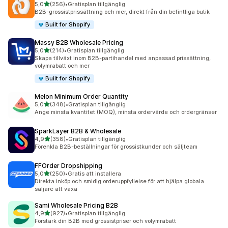
av 5 stjärnor
5,0
(256)
•
Gratisplan tillgänglig
256 recensioner totalt
B2B-grossistprissättning och mer, direkt från din befintliga butik
Built for Shopify
Massy B2B Wholesale Pricing
av 5 stjärnor
5,0
(214)
•
Gratisplan tillgänglig
214 recensioner totalt
Skapa tillväxt inom B2B-partihandel med anpassad prissättning,
volymrabatt och mer
Built for Shopify
Melon Minimum Order Quantity
av 5 stjärnor
5,0
(348)
•
Gratisplan tillgänglig
348 recensioner totalt
Ange minsta kvantitet (MOQ), minsta ordervärde och ordergränser
SparkLayer B2B & Wholesale
av 5 stjärnor
4,9
(358)
•
Gratisplan tillgänglig
358 recensioner totalt
Förenkla B2B-beställningar för grossistkunder och säljteam
FFOrder Dropshipping
av 5 stjärnor
5,0
(250)
•
Gratis att installera
250 recensioner totalt
Direkta inköp och smidig orderuppfyllelse för att hjälpa globala
säljare att växa
Sami Wholesale Pricing B2B
av 5 stjärnor
4,9
(927)
•
Gratisplan tillgänglig
927 recensioner totalt
Förstärk din B2B med grossistpriser och volymrabatt