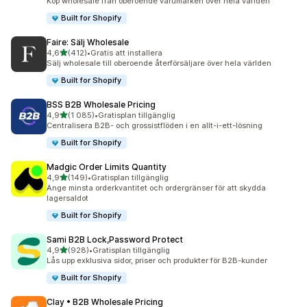
Köp wholesale från oberoende varumärken över hela världen
Built for Shopify
Faire: Sälj Wholesale
av 5 stjärnor
4,6
(412)
•
Gratis att installera
412 recensioner totalt
Sälj wholesale till oberoende återförsäljare över hela världen
Built for Shopify
BSS B2B Wholesale Pricing
av 5 stjärnor
4,9
(1 085)
•
Gratisplan tillgänglig
1085 recensioner totalt
Centralisera B2B- och grossistflöden i en allt-i-ett-lösning
Built for Shopify
Madgic Order Limits Quantity
av 5 stjärnor
4,9
(149)
•
Gratisplan tillgänglig
149 recensioner totalt
Ange minsta orderkvantitet och ordergränser för att skydda
lagersaldot
Built for Shopify
Sami B2B Lock,Password Protect
av 5 stjärnor
4,9
(928)
•
Gratisplan tillgänglig
928 recensioner totalt
Lås upp exklusiva sidor, priser och produkter för B2B-kunder
Built for Shopify
Clay • B2B Wholesale Pricing