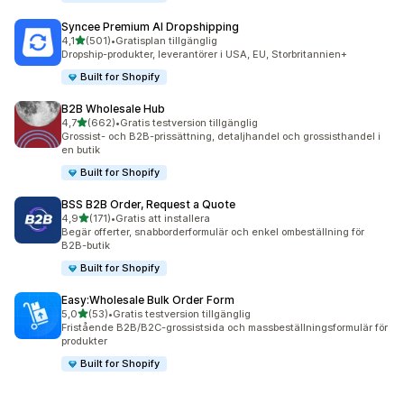
Syncee Premium AI Dropshipping
av 5 stjärnor
4,1
(501)
•
Gratisplan tillgänglig
501 recensioner totalt
Dropship-produkter, leverantörer i USA, EU, Storbritannien+
Built for Shopify
B2B Wholesale Hub
av 5 stjärnor
4,7
(662)
•
Gratis testversion tillgänglig
662 recensioner totalt
Grossist- och B2B-prissättning, detaljhandel och grossisthandel i
en butik
Built for Shopify
BSS B2B Order, Request a Quote
av 5 stjärnor
4,9
(171)
•
Gratis att installera
171 recensioner totalt
Begär offerter, snabborderformulär och enkel ombeställning för
B2B-butik
Built for Shopify
Easy:Wholesale Bulk Order Form
av 5 stjärnor
5,0
(53)
•
Gratis testversion tillgänglig
53 recensioner totalt
Fristående B2B/B2C-grossistsida och massbeställningsformulär för
produkter
Built for Shopify