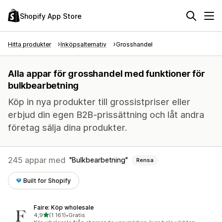
Shopify App Store
Hitta produkter
Inköpsalternativ
Grosshandel
Alla appar för grosshandel med funktioner för
bulkbearbetning
Köp in nya produkter till grossistpriser eller
erbjud din egen B2B-prissättning och låt andra
företag sälja dina produkter.
245 appar med
Bulkbearbetning
Rensa
Built for Shopify
Faire: Köp wholesale
av 5 stjärnor
4,9
(1 161)
•
Gratis
1161 recensioner totalt