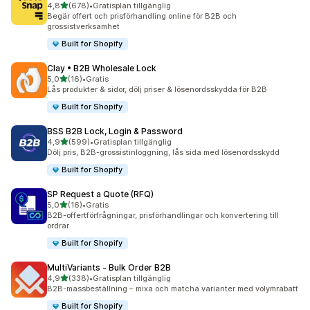
av 5 stjärnor
4,8
(678)
•
Gratisplan tillgänglig
678 recensioner totalt
Begär offert och prisförhandling online för B2B och
grossistverksamhet
Built for Shopify
Clay • B2B Wholesale Lock
av 5 stjärnor
5,0
(16)
•
Gratis
16 recensioner totalt
Lås produkter & sidor, dölj priser & lösenordsskydda för B2B
Built for Shopify
BSS B2B Lock, Login & Password
av 5 stjärnor
4,9
(599)
•
Gratisplan tillgänglig
599 recensioner totalt
Dölj pris, B2B-grossistinloggning, lås sida med lösenordsskydd
Built for Shopify
SP Request a Quote (RFQ)
av 5 stjärnor
5,0
(16)
•
Gratis
16 recensioner totalt
B2B-offertförfrågningar, prisförhandlingar och konvertering till
ordrar
Built for Shopify
MultiVariants ‑ Bulk Order B2B
av 5 stjärnor
4,9
(338)
•
Gratisplan tillgänglig
338 recensioner totalt
B2B-massbeställning – mixa och matcha varianter med volymrabatt
Built for Shopify