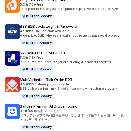
5つ星中
5.0
(16)
•
Free
合計レビュー数：16件
Lock products & pages, hide prices & password protect for B2B
Built for Shopify
BSS B2B Lock, Login & Password
5つ星中
4.9
(599)
•
Free plan available
合計レビュー数：599件
Hide price, B2B wholesale login, lock page by password protect
Built for Shopify
SP Request a Quote (RFQ)
5つ星中
5.0
(16)
•
Free
合計レビュー数：16件
B2B quote requests, negotiate pricing & convert to orders
Built for Shopify
MultiVariants ‑ Bulk Order B2B
5つ星中
4.9
(338)
•
Free plan available
合計レビュー数：338件
B2B bulk ordering - mix & match variants with volume discount
Built for Shopify
Syncee Premium AI Dropshipping
5つ星中
4.1
(501)
•
無料プランあり
合計レビュー数：501件
ドロップシップで高利益商品を取り扱います。信頼できる米国、EU、英
国+のサプライヤー。
Built for Shopify