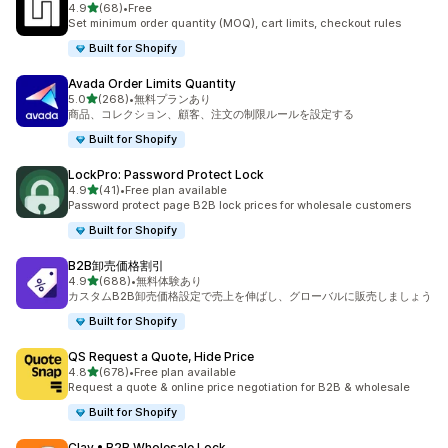
5つ星中
4.9
(68)
•
Free
合計レビュー数：68件
Set minimum order quantity (MOQ), cart limits, checkout rules
Built for Shopify
Avada Order Limits Quantity
5つ星中
5.0
(268)
•
無料プランあり
合計レビュー数：268件
商品、コレクション、顧客、注文の制限ルールを設定する
Built for Shopify
LockPro: Password Protect Lock
5つ星中
4.9
(41)
•
Free plan available
合計レビュー数：41件
Password protect page B2B lock prices for wholesale customers
Built for Shopify
B2B卸売価格割引
5つ星中
4.9
(688)
•
無料体験あり
合計レビュー数：688件
カスタムB2B卸売価格設定で売上を伸ばし、グローバルに販売しましょう
Built for Shopify
QS Request a Quote, Hide Price
5つ星中
4.8
(678)
•
Free plan available
合計レビュー数：678件
Request a quote & online price negotiation for B2B & wholesale
Built for Shopify
Clay • B2B Wholesale Lock