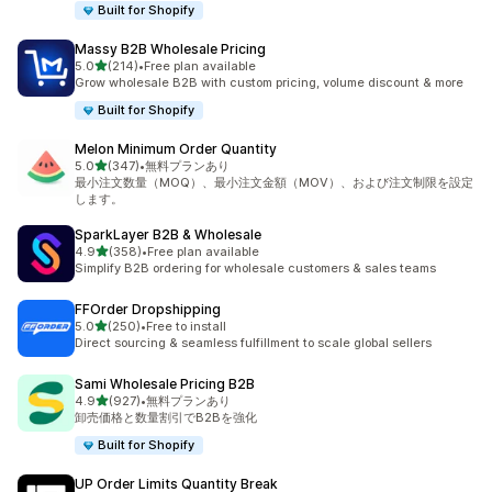
Built for Shopify
Massy B2B Wholesale Pricing
5つ星中
5.0
(214)
•
Free plan available
合計レビュー数：214件
Grow wholesale B2B with custom pricing, volume discount & more
Built for Shopify
Melon Minimum Order Quantity
5つ星中
5.0
(347)
•
無料プランあり
合計レビュー数：347件
最小注文数量（MOQ）、最小注文金額（MOV）、および注文制限を設定
します。
SparkLayer B2B & Wholesale
5つ星中
4.9
(358)
•
Free plan available
合計レビュー数：358件
Simplify B2B ordering for wholesale customers & sales teams
FFOrder Dropshipping
5つ星中
5.0
(250)
•
Free to install
合計レビュー数：250件
Direct sourcing & seamless fulfillment to scale global sellers
Sami Wholesale Pricing B2B
5つ星中
4.9
(927)
•
無料プランあり
合計レビュー数：927件
卸売価格と数量割引でB2Bを強化
Built for Shopify
UP Order Limits Quantity Break