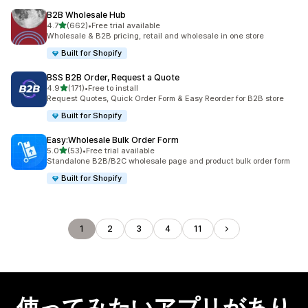
B2B Wholesale Hub
5つ星中
4.7
(662)
•
Free trial available
合計レビュー数：662件
Wholesale & B2B pricing, retail and wholesale in one store
Built for Shopify
BSS B2B Order, Request a Quote
5つ星中
4.9
(171)
•
Free to install
合計レビュー数：171件
Request Quotes, Quick Order Form & Easy Reorder for B2B store
Built for Shopify
Easy:Wholesale Bulk Order Form
5つ星中
5.0
(53)
•
Free trial available
合計レビュー数：53件
Standalone B2B/B2C wholesale page and product bulk order form
Built for Shopify
1
2
3
4
11
使ってみたいアプリがあり