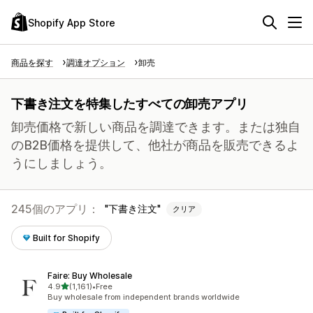
Shopify App Store
商品を探す
調達オプション
卸売
下書き注文を特集したすべての卸売アプリ
卸売価格で新しい商品を調達できます。または独自
のB2B価格を提供して、他社が商品を販売できるよ
うにしましょう。
245個のアプリ：
下書き注文
クリア
Built for Shopify
Faire: Buy Wholesale
5つ星中
4.9
(1,161)
•
Free
合計レビュー数：1161件
Buy wholesale from independent brands worldwide