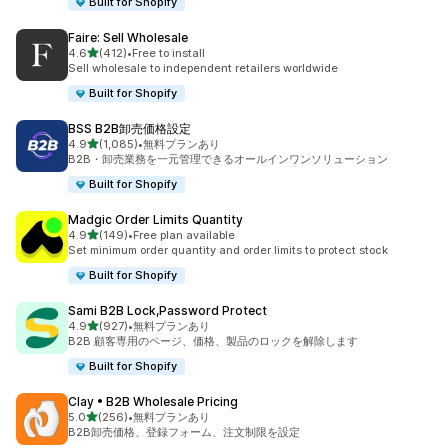
Built for Shopify
Faire: Sell Wholesale
5つ星中
4.6
(412)
•
Free to install
合計レビュー数：412件
Sell wholesale to independent retailers worldwide
Built for Shopify
BSS B2B卸売価格設定
5つ星中
4.9
(1,085)
•
無料プランあり
合計レビュー数：1085件
B2B・卸売業務を一元管理できるオールインワンソリューション
Built for Shopify
Madgic Order Limits Quantity
5つ星中
4.9
(149)
•
Free plan available
合計レビュー数：149件
Set minimum order quantity and order limits to protect stock
Built for Shopify
Sami B2B Lock,Password Protect
5つ星中
4.9
(927)
•
無料プランあり
合計レビュー数：927件
B2B 顧客専用のページ、価格、製品のロックを解除します
Built for Shopify
Clay • B2B Wholesale Pricing
5つ星中
5.0
(256)
•
無料プランあり
合計レビュー数：256件
B2B卸売価格、登録フォーム、注文制限を設定