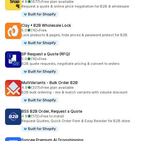
별 5개 중
4.8
(677)
•
Free plan available
총 리뷰 677개
Request a quote & online price negotiation for B2B & wholesale
Built for Shopify
Clay • B2B Wholesale Lock
별 5개 중
5.0
(16)
•
Free
총 리뷰 16개
Lock products & pages, hide prices & password protect for B2B
Built for Shopify
SP Request a Quote (RFQ)
별 5개 중
5.0
(16)
•
Free
총 리뷰 16개
B2B quote requests, negotiate pricing & convert to orders
Built for Shopify
MultiVariants ‑ Bulk Order B2B
별 5개 중
4.9
(337)
•
Free plan available
총 리뷰 337개
B2B bulk ordering - mix & match variants with volume discount
Built for Shopify
BSS B2B Order, Request a Quote
별 5개 중
4.9
(172)
•
Free to install
총 리뷰 172개
Request Quotes, Quick Order Form & Easy Reorder for B2B store
Built for Shopify
Syncee Premium AI Dropshipping