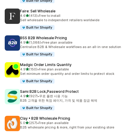
Built for Shopify
Faire: Sell Wholesale
별 5개 중
4.6
(413)
•
Free to install
총 리뷰 413개
Sell wholesale to independent retailers worldwide
Built for Shopify
BSS B2B Wholesale Pricing
별 5개 중
4.9
(1,088)
•
Free plan available
총 리뷰 1088개
Centralize B2B & Wholesale workflows as an all-in-one solution
Built for Shopify
Madgic Order Limits Quantity
별 5개 중
4.9
(150)
•
Free plan available
총 리뷰 150개
Set minimum order quantity and order limits to protect stock
Built for Shopify
Sami B2B Lock,Password Protect
별 5개 중
4.9
(927)
•
무료 플랜 사용 가능
총 리뷰 927개
B2B 고객을 위한 독점 페이지, 가격 및 제품 잠금 해제
Built for Shopify
Clay • B2B Wholesale Pricing
별 5개 중
5.0
(257)
•
Free plan available
총 리뷰 257개
B2B wholesale pricing & more, right from your existing store