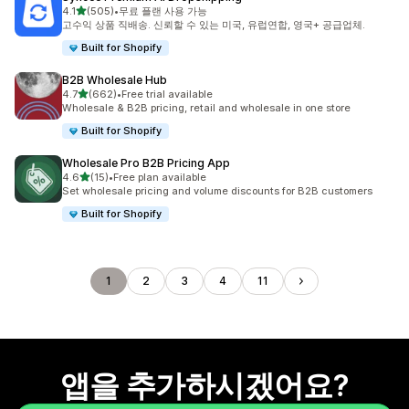
별 5개 중
4.1
(505)
•
무료 플랜 사용 가능
총 리뷰 505개
고수익 상품 직배송. 신뢰할 수 있는 미국, 유럽연합, 영국+ 공급업체.
Built for Shopify
B2B Wholesale Hub
별 5개 중
4.7
(662)
•
Free trial available
총 리뷰 662개
Wholesale & B2B pricing, retail and wholesale in one store
Built for Shopify
Wholesale Pro B2B Pricing App
별 5개 중
4.6
(15)
•
Free plan available
총 리뷰 15개
Set wholesale pricing and volume discounts for B2B customers
Built for Shopify
1
2
3
4
11
앱을 추가하시겠어요?