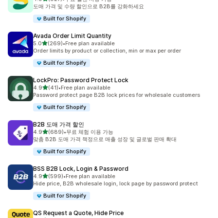
총 리뷰 927개
도매 가격 및 수량 할인으로 B2B를 강화하세요
Built for Shopify
Avada Order Limit Quantity
별 5개 중
5.0
(269)
•
Free plan available
총 리뷰 269개
Order limits by product or collection, min or max per order
Built for Shopify
LockPro: Password Protect Lock
별 5개 중
4.9
(41)
•
Free plan available
총 리뷰 41개
Password protect page B2B lock prices for wholesale customers
Built for Shopify
B2B 도매 가격 할인
별 5개 중
4.9
(689)
•
무료 체험 이용 가능
총 리뷰 689개
맞춤 B2B 도매 가격 책정으로 매출 성장 및 글로벌 판매 확대
Built for Shopify
BSS B2B Lock, Login & Password
별 5개 중
4.9
(599)
•
Free plan available
총 리뷰 599개
Hide price, B2B wholesale login, lock page by password protect
Built for Shopify
QS Request a Quote, Hide Price