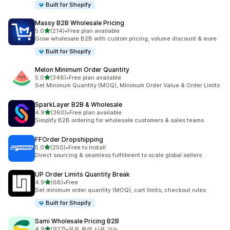
Built for Shopify
Massy B2B Wholesale Pricing
별 5개 중
5.0
(214)
•
Free plan available
총 리뷰 214개
Grow wholesale B2B with custom pricing, volume discount & more
Built for Shopify
Melon Minimum Order Quantity
별 5개 중
5.0
(348)
•
Free plan available
총 리뷰 348개
Set Minimum Quantity (MOQ), Minimum Order Value & Order Limits
SparkLayer B2B & Wholesale
별 5개 중
4.9
(360)
•
Free plan available
총 리뷰 360개
Simplify B2B ordering for wholesale customers & sales teams
FFOrder Dropshipping
별 5개 중
5.0
(250)
•
Free to install
총 리뷰 250개
Direct sourcing & seamless fulfillment to scale global sellers
UP Order Limits Quantity Break
별 5개 중
4.9
(68)
•
Free
총 리뷰 68개
Set minimum order quantity (MOQ), cart limits, checkout rules
Built for Shopify
Sami Wholesale Pricing B2B
별 5개 중
4.9
(927)
•
무료 플랜 사용 가능