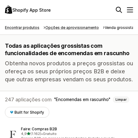
Shopify App Store
Encontrar produtos
Opções de aprovisionamento
Venda grossista
Todas as aplicações grossistas com
funcionalidades de encomendas em rascunho
Obtenha novos produtos a preços grossistas ou
ofereça os seus próprios preços B2B e deixe
que outras empresas vendam os seus produtos.
247 aplicações com
Encomendas em rascunho
Limpar
Built for Shopify
Faire: Compras B2B
de 5 estrelas
4,9
(1.162)
•
Gratuito
1162 total de avaliações