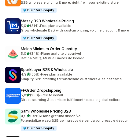
B2B wholesale pricing & more, right from your existing store
Built for Shopify
Massy B2B Wholesale Pricing
de 5 estrelas
5,0
(214)
•
Free plan available
214 total de avaliações
Grow wholesale B2B with custom pricing, volume discount & more
Built for Shopify
Melon Minimum Order Quantity
de 5 estrelas
5,0
(348)
•
Plano gratuito disponível
348 total de avaliações
Defina MOQ, MOV e Limites de Pedido
SparkLayer B2B & Wholesale
de 5 estrelas
4,9
(358)
•
Free plan available
358 total de avaliações
Simplify B2B ordering for wholesale customers & sales teams
FFOrder Dropshipping
de 5 estrelas
5,0
(250)
•
Free to install
250 total de avaliações
Direct sourcing & seamless fulfillment to scale global sellers
Sami Wholesale Pricing B2B
de 5 estrelas
4,9
(926)
•
Plano gratuito disponível
926 total de avaliações
Potencialize o seu B2B com preços de venda por grosso e descon
Built for Shopify