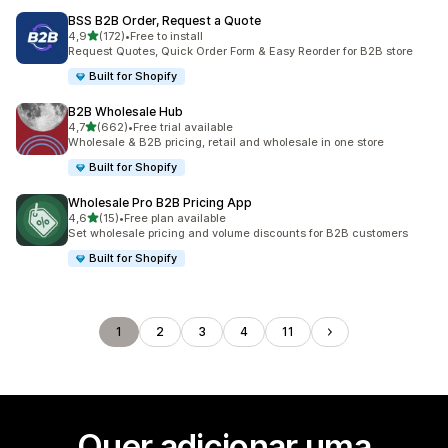
BSS B2B Order, Request a Quote
de 5 estrelas
4,9
(172)
•
Free to install
172 total de avaliações
Request Quotes, Quick Order Form & Easy Reorder for B2B store
Built for Shopify
B2B Wholesale Hub
de 5 estrelas
4,7
(662)
•
Free trial available
662 total de avaliações
Wholesale & B2B pricing, retail and wholesale in one store
Built for Shopify
Wholesale Pro B2B Pricing App
de 5 estrelas
4,6
(15)
•
Free plan available
15 total de avaliações
Set wholesale pricing and volume discounts for B2B customers
Built for Shopify
1
2
3
4
11
Quer adicionar uma