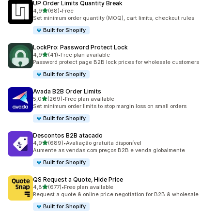
UP Order Limits Quantity Break
de 5 estrelas
4,9
(68)
•
Free
68 total de avaliações
Set minimum order quantity (MOQ), cart limits, checkout rules
Built for Shopify
LockPro: Password Protect Lock
de 5 estrelas
4,9
(41)
•
Free plan available
41 total de avaliações
Password protect page B2B lock prices for wholesale customers
Built for Shopify
Avada B2B Order Limits
de 5 estrelas
5,0
(269)
•
Free plan available
269 total de avaliações
Set minimum order limits to stop margin loss on small orders
Built for Shopify
Descontos B2B atacado
de 5 estrelas
4,9
(689)
•
Avaliação gratuita disponível
689 total de avaliações
Aumente as vendas com preços B2B e venda globalmente
Built for Shopify
QS Request a Quote, Hide Price
de 5 estrelas
4,8
(677)
•
Free plan available
677 total de avaliações
Request a quote & online price negotiation for B2B & wholesale
Built for Shopify