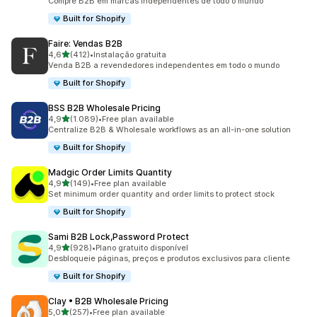
Compre B2B em marcas independentes de todo o mundo
Built for Shopify
Faire: Vendas B2B
de 5 estrelas
4,6
(412)
•
Instalação gratuita
412 total de avaliações
Venda B2B a revendedores independentes em todo o mundo
Built for Shopify
BSS B2B Wholesale Pricing
de 5 estrelas
4,9
(1.089)
•
Free plan available
1089 total de avaliações
Centralize B2B & Wholesale workflows as an all-in-one solution
Built for Shopify
Madgic Order Limits Quantity
de 5 estrelas
4,9
(149)
•
Free plan available
149 total de avaliações
Set minimum order quantity and order limits to protect stock
Built for Shopify
Sami B2B Lock,Password Protect
de 5 estrelas
4,9
(928)
•
Plano gratuito disponível
928 total de avaliações
Desbloqueie páginas, preços e produtos exclusivos para cliente
Built for Shopify
Clay • B2B Wholesale Pricing
de 5 estrelas
5,0
(257)
•
Free plan available
257 total de avaliações