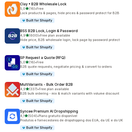
Clay • B2B Wholesale Lock
de 5 estrelas
5,0
(16)
•
Free
16 total de avaliações
Lock products & pages, hide prices & password protect for B2B
Built for Shopify
BSS B2B Lock, Login & Password
de 5 estrelas
4,9
(600)
•
Free plan available
600 total de avaliações
Hide price, B2B wholesale login, lock page by password protect
Built for Shopify
SP Request a Quote (RFQ)
de 5 estrelas
5,0
(16)
•
Free
16 total de avaliações
B2B quote requests, negotiate pricing & convert to orders
Built for Shopify
MultiVariants ‑ Bulk Order B2B
de 5 estrelas
4,9
(337)
•
Free plan available
337 total de avaliações
B2B bulk ordering - mix & match variants with volume discount
Built for Shopify
Syncee Premium AI Dropshipping
de 5 estrelas
4,1
(504)
•
Plano gratuito disponível
504 total de avaliações
Produtos e fornecedores de dropshipping dos EUA, da UE e do UK
Built for Shopify