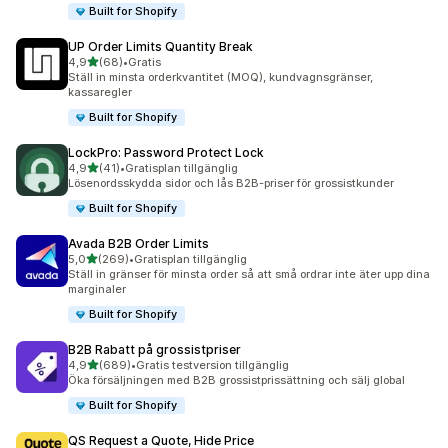
Built for Shopify
UP Order Limits Quantity Break
av 5 stjärnor
4,9
(68)
•
Gratis
68 recensioner totalt
Ställ in minsta orderkvantitet (MOQ), kundvagnsgränser,
kassaregler
Built for Shopify
LockPro: Password Protect Lock
av 5 stjärnor
4,9
(41)
•
Gratisplan tillgänglig
41 recensioner totalt
Lösenordsskydda sidor och lås B2B-priser för grossistkunder
Built for Shopify
Avada B2B Order Limits
av 5 stjärnor
5,0
(269)
•
Gratisplan tillgänglig
269 recensioner totalt
Ställ in gränser för minsta order så att små ordrar inte äter upp dina
marginaler
Built for Shopify
B2B Rabatt på grossistpriser
av 5 stjärnor
4,9
(689)
•
Gratis testversion tillgänglig
689 recensioner totalt
Öka försäljningen med B2B grossistprissättning och sälj global
Built for Shopify
QS Request a Quote, Hide Price