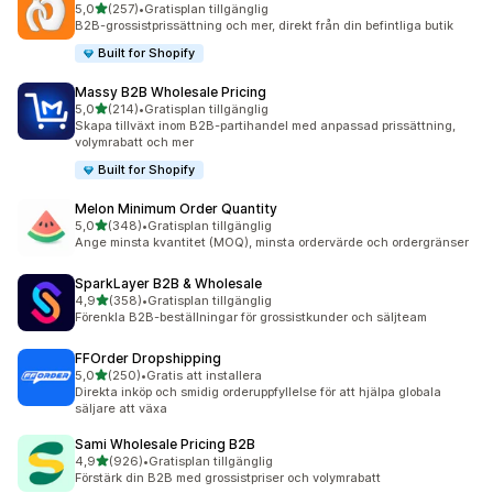
av 5 stjärnor
5,0
(257)
•
Gratisplan tillgänglig
257 recensioner totalt
B2B-grossistprissättning och mer, direkt från din befintliga butik
Built for Shopify
Massy B2B Wholesale Pricing
av 5 stjärnor
5,0
(214)
•
Gratisplan tillgänglig
214 recensioner totalt
Skapa tillväxt inom B2B-partihandel med anpassad prissättning,
volymrabatt och mer
Built for Shopify
Melon Minimum Order Quantity
av 5 stjärnor
5,0
(348)
•
Gratisplan tillgänglig
348 recensioner totalt
Ange minsta kvantitet (MOQ), minsta ordervärde och ordergränser
SparkLayer B2B & Wholesale
av 5 stjärnor
4,9
(358)
•
Gratisplan tillgänglig
358 recensioner totalt
Förenkla B2B-beställningar för grossistkunder och säljteam
FFOrder Dropshipping
av 5 stjärnor
5,0
(250)
•
Gratis att installera
250 recensioner totalt
Direkta inköp och smidig orderuppfyllelse för att hjälpa globala
säljare att växa
Sami Wholesale Pricing B2B
av 5 stjärnor
4,9
(926)
•
Gratisplan tillgänglig
926 recensioner totalt
Förstärk din B2B med grossistpriser och volymrabatt