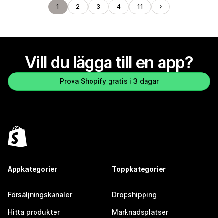
1
2
3
4
11
Vill du lägga till en app?
Prova Shopify gratis i 3 dagar
Appkategorier
Toppkategorier
Försäljningskanaler
Dropshipping
Hitta produkter
Marknadsplatser