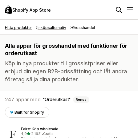
Shopify App Store
Hitta produkter
Inköpsalternativ
Grosshandel
Alla appar för grosshandel med funktioner för
orderutkast
Köp in nya produkter till grossistpriser eller
erbjud din egen B2B-prissättning och låt andra
företag sälja dina produkter.
247 appar med
Orderutkast
Rensa
Built for Shopify
Faire: Köp wholesale
av 5 stjärnor
4,9
(1 162)
•
Gratis
1162 recensioner totalt