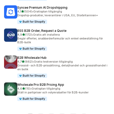
Syncee Premium AI Dropshipping
av 5 stjärnor
4,1
(504)
•
Gratisplan tillgänglig
504 recensioner totalt
Dropship-produkter, leverantörer i USA, EU, Storbritannien+
Built for Shopify
BSS B2B Order, Request a Quote
av 5 stjärnor
4,9
(172)
•
Gratis att installera
172 recensioner totalt
Begär offerter, snabborderformulär och enkel ombeställning för
B2B-butik
Built for Shopify
B2B Wholesale Hub
av 5 stjärnor
4,7
(662)
•
Gratis testversion tillgänglig
662 recensioner totalt
Grossist- och B2B-prissättning, detaljhandel och grossisthandel i
en butik
Built for Shopify
Wholesale Pro B2B Pricing App
av 5 stjärnor
4,6
(15)
•
Gratisplan tillgänglig
15 recensioner totalt
Ställ in partipriser och volymrabatter för B2B-kunder
Built for Shopify