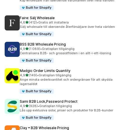
Köp wholesale från oberoende varumärken över hela världen
Built for Shopify
Faire: Sälj Wholesale
av 5 stjärnor
4,6
(412)
•
Gratis att installera
412 recensioner totalt
Sälj wholesale till oberoende återförsäljare över hela världen
Built for Shopify
BSS B2B Wholesale Pricing
av 5 stjärnor
4,9
(1 089)
•
Gratisplan tillgänglig
1089 recensioner totalt
Centralisera B2B- och grossistflöden i en allt-i-ett-lösning
Built for Shopify
Madgic Order Limits Quantity
av 5 stjärnor
4,9
(149)
•
Gratisplan tillgänglig
149 recensioner totalt
Ange minsta orderkvantitet och ordergränser för att skydda
lagersaldot
Built for Shopify
Sami B2B Lock,Password Protect
av 5 stjärnor
4,9
(928)
•
Gratisplan tillgänglig
928 recensioner totalt
Lås upp exklusiva sidor, priser och produkter för B2B-kunder
Built for Shopify
Clay • B2B Wholesale Pricing