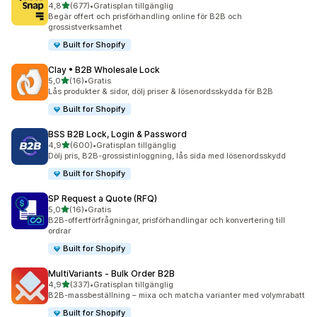
av 5 stjärnor
4,8
(677)
•
Gratisplan tillgänglig
677 recensioner totalt
Begär offert och prisförhandling online för B2B och
grossistverksamhet
Built for Shopify
Clay • B2B Wholesale Lock
av 5 stjärnor
5,0
(16)
•
Gratis
16 recensioner totalt
Lås produkter & sidor, dölj priser & lösenordsskydda för B2B
Built for Shopify
BSS B2B Lock, Login & Password
av 5 stjärnor
4,9
(600)
•
Gratisplan tillgänglig
600 recensioner totalt
Dölj pris, B2B-grossistinloggning, lås sida med lösenordsskydd
Built for Shopify
SP Request a Quote (RFQ)
av 5 stjärnor
5,0
(16)
•
Gratis
16 recensioner totalt
B2B-offertförfrågningar, prisförhandlingar och konvertering till
ordrar
Built for Shopify
MultiVariants ‑ Bulk Order B2B
av 5 stjärnor
4,9
(337)
•
Gratisplan tillgänglig
337 recensioner totalt
B2B-massbeställning – mixa och matcha varianter med volymrabatt
Built for Shopify