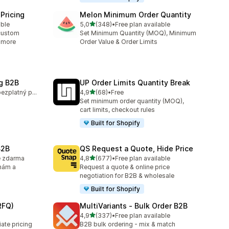
Pricing
Melon Minimum Order Quantity
z 5 hvězd
able
5,0
(348)
•
Free plan available
4
Celkový počet recenzí: 348
custom
Set Minimum Quantity (MOQ), Minimum
& more
Order Value & Order Limits
g B2B
UP Order Limits Quantity Break
z 5 hvězd
K dispozici je bezplatný plán
4,9
(68)
•
Free
6
Celkový počet recenzí: 68
Set minimum order quantity (MOQ),
a
cart limits, checkout rules
Built for Shopify
B2B
QS Request a Quote, Hide Price
z 5 hvězd
e zdarma
4,8
(677)
•
Free plan available
9
Celkový počet recenzí: 677
nám a
Request a quote & online price
negotiation for B2B & wholesale
Built for Shopify
RFQ)
MultiVariants ‑ Bulk Order B2B
z 5 hvězd
4,9
(337)
•
Free plan available
Celkový počet recenzí: 337
ate pricing
B2B bulk ordering - mix & match