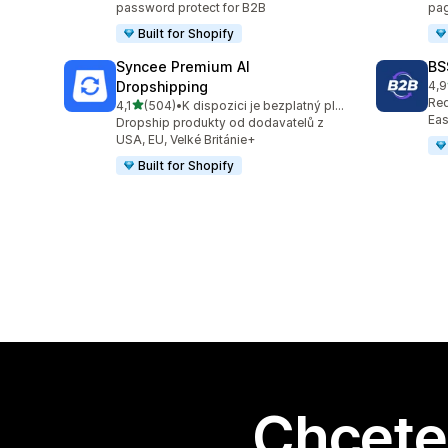
password protect for B2B
pag
Built for Shopify
Syncee Premium AI
BS
Dropshipping
4,9
Cel
Req
z 5 hvězd
4,1
(504)
•
K dispozici je bezplatný plán
Celkový počet recenzí: 504
Eas
Dropship produkty od dodavatelů z
USA, EU, Velké Británie+
Built for Shopify
Chcete 