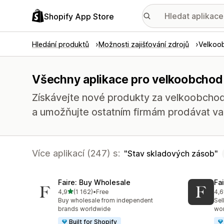
Shopify App Store
Hledání produktů
Možnosti zajišťování zdrojů
Velkoo
Všechny aplikace pro velkoobchod
Získávejte nové produkty za velkoobchod
a umožňujte ostatním firmám prodávat va
Více aplikací (247) s:
Stav skladových zásob
Faire: Buy Wholesale
Fa
z 5 hvězd
4,9
(1 162)
•
Free
4,6
Celkový počet recenzí: 1162
Cel
Buy wholesale from independent
Sel
brands worldwide
wo
Built for Shopify