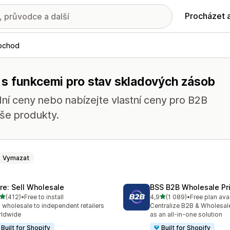
Procházet 
bchod
 s funkcemi pro stav skladových zásob
ní ceny nebo nabízejte vlastní ceny pro B2B
še produkty.
Vymazat
ire: Sell Wholesale
BSS B2B Wholesale Pr
z 5 hvězd
z 5 hvězd
(412)
•
Free to install
4,9
(1 089)
•
Free plan ava
kový počet recenzí: 412
Celkový počet recenzí: 10
l wholesale to independent retailers
Centralize B2B & Wholesal
rldwide
as an all-in-one solution
Built for Shopify
Built for Shopify