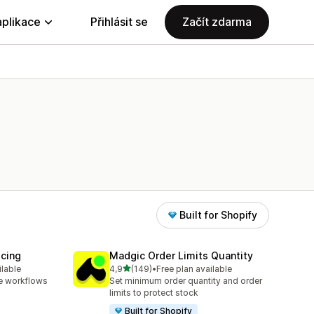
aplikace
Přihlásit se
Začít zdarma
Built for Shopify
icing
Madgic Order Limits Quantity
z 5 hvězd
ilable
4,9
(149)
•
Free plan available
89
Celkový počet recenzí: 149
e workflows
Set minimum order quantity and order
limits to protect stock
Built for Shopify