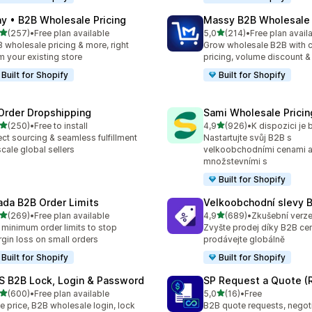
ay • B2B Wholesale Pricing
Massy B2B Wholesale 
z 5 hvězd
z 5 hvězd
(257)
•
Free plan available
5,0
(214)
•
Free plan avail
kový počet recenzí: 257
Celkový počet recenzí: 21
 wholesale pricing & more, right
Grow wholesale B2B with 
m your existing store
pricing, volume discount 
Built for Shopify
Built for Shopify
Order Dropshipping
Sami Wholesale Pricin
z 5 hvězd
z 5 hvězd
(250)
•
Free to install
4,9
(926)
•
kový počet recenzí: 250
Celkový počet recenzí: 92
ect sourcing & seamless fulfillment
Nastartujte svůj B2B s
scale global sellers
velkoobchodními cenami 
množstevními s
Built for Shopify
ada B2B Order Limits
Velkoobchodní slevy 
z 5 hvězd
z 5 hvězd
(269)
•
Free plan available
4,9
(689)
•
Zkušební verz
kový počet recenzí: 269
Celkový počet recenzí: 68
 minimum order limits to stop
Zvyšte prodej díky B2B ce
gin loss on small orders
prodávejte globálně
Built for Shopify
Built for Shopify
S B2B Lock, Login & Password
SP Request a Quote (
z 5 hvězd
z 5 hvězd
(600)
•
Free plan available
5,0
(16)
•
Free
kový počet recenzí: 600
Celkový počet recenzí: 16
e price, B2B wholesale login, lock
B2B quote requests, negoti