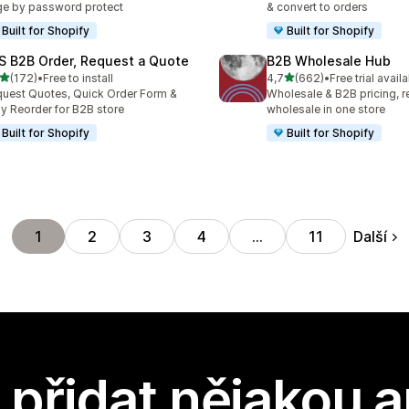
e by password protect
& convert to orders
Built for Shopify
Built for Shopify
S B2B Order, Request a Quote
B2B Wholesale Hub
z 5 hvězd
z 5 hvězd
(172)
•
Free to install
4,7
(662)
•
Free trial avail
kový počet recenzí: 172
Celkový počet recenzí: 66
uest Quotes, Quick Order Form &
Wholesale & B2B pricing, re
y Reorder for B2B store
wholesale in one store
Built for Shopify
Built for Shopify
Další
1
2
3
4
…
11
přidat nějakou a