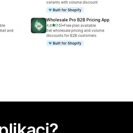
variants with volume discount
Built for Shopify
Wholesale Pro B2B Pricing App
z 5 hvězd
able
4,6
(15)
•
Free plan available
2
Celkový počet recenzí: 15
tail and
Set wholesale pricing and volume
discounts for B2B customers
Built for Shopify
plikaci?