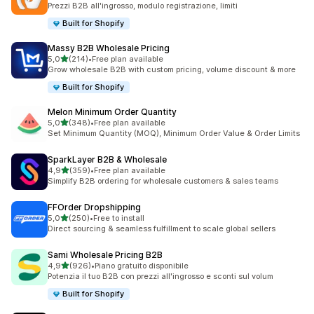
Prezzi B2B all'ingrosso, modulo registrazione, limiti
Built for Shopify
Massy B2B Wholesale Pricing
stelle su 5
5,0
(214)
•
Free plan available
214 recensioni totali
Grow wholesale B2B with custom pricing, volume discount & more
Built for Shopify
Melon Minimum Order Quantity
stelle su 5
5,0
(348)
•
Free plan available
348 recensioni totali
Set Minimum Quantity (MOQ), Minimum Order Value & Order Limits
SparkLayer B2B & Wholesale
stelle su 5
4,9
(359)
•
Free plan available
359 recensioni totali
Simplify B2B ordering for wholesale customers & sales teams
FFOrder Dropshipping
stelle su 5
5,0
(250)
•
Free to install
250 recensioni totali
Direct sourcing & seamless fulfillment to scale global sellers
Sami Wholesale Pricing B2B
stelle su 5
4,9
(926)
•
Piano gratuito disponibile
926 recensioni totali
Potenzia il tuo B2B con prezzi all'ingrosso e sconti sul volum
Built for Shopify