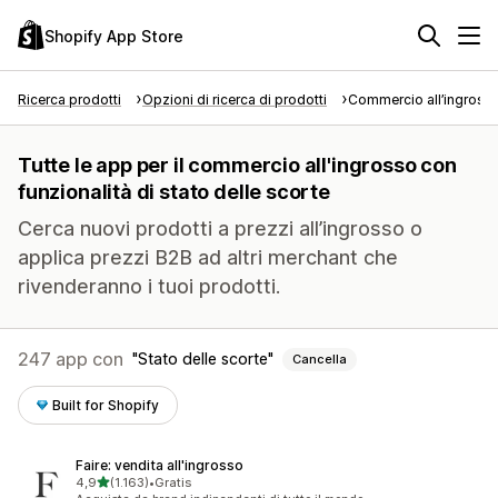
Shopify App Store
Ricerca prodotti
Opzioni di ricerca di prodotti
Commercio all’ingross
Tutte le app per il commercio all'ingrosso con
funzionalità di stato delle scorte
Cerca nuovi prodotti a prezzi all’ingrosso o
applica prezzi B2B ad altri merchant che
rivenderanno i tuoi prodotti.
247 app con
Stato delle scorte
Cancella
Built for Shopify
Faire: vendita all'ingrosso
stelle su 5
4,9
(1.163)
•
Gratis
1163 recensioni totali