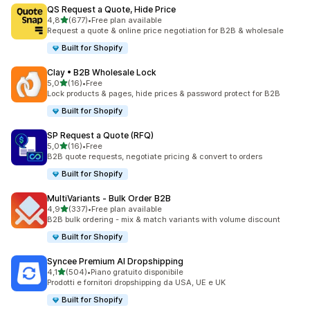
QS Request a Quote, Hide Price
stelle su 5
4,8
(677)
•
Free plan available
677 recensioni totali
Request a quote & online price negotiation for B2B & wholesale
Built for Shopify
Clay • B2B Wholesale Lock
stelle su 5
5,0
(16)
•
Free
16 recensioni totali
Lock products & pages, hide prices & password protect for B2B
Built for Shopify
SP Request a Quote (RFQ)
stelle su 5
5,0
(16)
•
Free
16 recensioni totali
B2B quote requests, negotiate pricing & convert to orders
Built for Shopify
MultiVariants ‑ Bulk Order B2B
stelle su 5
4,9
(337)
•
Free plan available
337 recensioni totali
B2B bulk ordering - mix & match variants with volume discount
Built for Shopify
Syncee Premium AI Dropshipping
stelle su 5
4,1
(504)
•
Piano gratuito disponibile
504 recensioni totali
Prodotti e fornitori dropshipping da USA, UE e UK
Built for Shopify