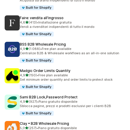
Acquista da brand indipendenti di tutto il mondo
Built for Shopify
Faire: vendita all'ingrosso
stelle su 5
4,6
(413)
•
Installazione gratuita
413 recensioni totali
Vendi a rivenditori indipendenti di tutto il mondo
Built for Shopify
BSS B2B Wholesale Pricing
stelle su 5
4,9
(1.088)
•
Free plan available
1088 recensioni totali
Centralize B2B & Wholesale workflows as an all-in-one solution
Built for Shopify
Madgic Order Limits Quantity
stelle su 5
4,9
(150)
•
Free plan available
150 recensioni totali
Set minimum order quantity and order limits to protect stock
Built for Shopify
Sami B2B Lock,Password Protect
stelle su 5
4,9
(927)
•
Piano gratuito disponibile
927 recensioni totali
Sblocca pagine, prezzi e prodotti esclusivi per i clienti B2B
Built for Shopify
Clay • B2B Wholesale Pricing
stelle su 5
5,0
(257)
•
Piano gratuito disponibile
257 recensioni totali