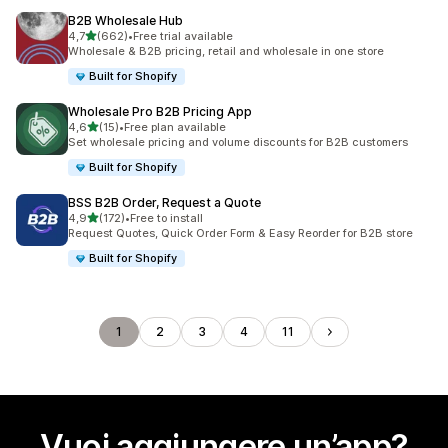
B2B Wholesale Hub
stelle su 5
4,7
(662)
•
Free trial available
662 recensioni totali
Wholesale & B2B pricing, retail and wholesale in one store
Built for Shopify
Wholesale Pro B2B Pricing App
stelle su 5
4,6
(15)
•
Free plan available
15 recensioni totali
Set wholesale pricing and volume discounts for B2B customers
Built for Shopify
BSS B2B Order, Request a Quote
stelle su 5
4,9
(172)
•
Free to install
172 recensioni totali
Request Quotes, Quick Order Form & Easy Reorder for B2B store
Built for Shopify
1
2
3
4
11
Vuoi aggiungere un’app?