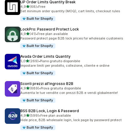
UP Order Limits Quantity Break
stelle su 5
4,9
(68)
•
Free
68 recensioni totali
Set minimum order quantity (MOQ), cart limits, checkout rules
Built for Shopify
LockPro: Password Protect Lock
stelle su 5
4,9
(41)
•
Free plan available
41 recensioni totali
Password protect page B2B lock prices for wholesale customers
Built for Shopify
Avada Order Limits Quantity
stelle su 5
5,0
(269)
•
Piano gratuito disponibile
269 recensioni totali
Impostare limiti per prodotto, collezione, cliente e ordine
Built for Shopify
Sconti prezzi all'ingrosso B2B
stelle su 5
4,9
(689)
•
Prova gratuita disponibile
689 recensioni totali
Aumenta le tue vendite con prezzi B2B e vendi globalmente!
Built for Shopify
BSS B2B Lock, Login & Password
stelle su 5
4,9
(599)
•
Free plan available
599 recensioni totali
Hide price, B2B wholesale login, lock page by password protect
Built for Shopify