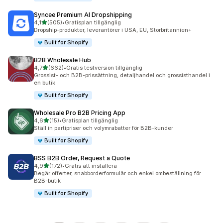
Syncee Premium AI Dropshipping
av 5 stjärnor
4,1
(505)
•
Gratisplan tillgänglig
505 recensioner totalt
Dropship-produkter, leverantörer i USA, EU, Storbritannien+
Built for Shopify
B2B Wholesale Hub
av 5 stjärnor
4,7
(662)
•
Gratis testversion tillgänglig
662 recensioner totalt
Grossist- och B2B-prissättning, detaljhandel och grossisthandel i
en butik
Built for Shopify
Wholesale Pro B2B Pricing App
av 5 stjärnor
4,6
(15)
•
Gratisplan tillgänglig
15 recensioner totalt
Ställ in partipriser och volymrabatter för B2B-kunder
Built for Shopify
BSS B2B Order, Request a Quote
av 5 stjärnor
4,9
(172)
•
Gratis att installera
172 recensioner totalt
Begär offerter, snabborderformulär och enkel ombeställning för
B2B-butik
Built for Shopify