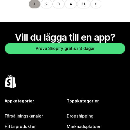
1
2
3
4
11
Vill du lägga till en app?
Prova Shopify gratis i 3 dagar
Appkategorier
Toppkategorier
Försäljningskanaler
Dropshipping
Hitta produkter
Marknadsplatser