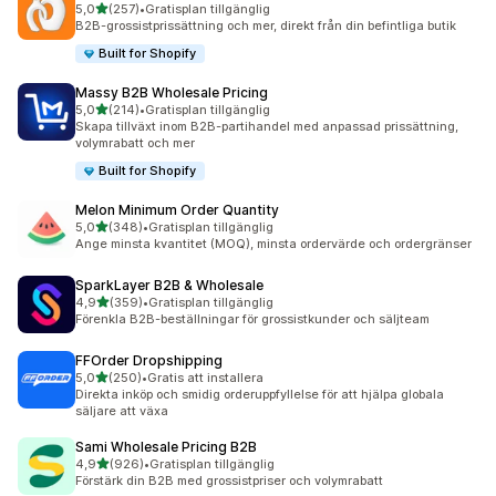
av 5 stjärnor
5,0
(257)
•
Gratisplan tillgänglig
257 recensioner totalt
B2B-grossistprissättning och mer, direkt från din befintliga butik
Built for Shopify
Massy B2B Wholesale Pricing
av 5 stjärnor
5,0
(214)
•
Gratisplan tillgänglig
214 recensioner totalt
Skapa tillväxt inom B2B-partihandel med anpassad prissättning,
volymrabatt och mer
Built for Shopify
Melon Minimum Order Quantity
av 5 stjärnor
5,0
(348)
•
Gratisplan tillgänglig
348 recensioner totalt
Ange minsta kvantitet (MOQ), minsta ordervärde och ordergränser
SparkLayer B2B & Wholesale
av 5 stjärnor
4,9
(359)
•
Gratisplan tillgänglig
359 recensioner totalt
Förenkla B2B-beställningar för grossistkunder och säljteam
FFOrder Dropshipping
av 5 stjärnor
5,0
(250)
•
Gratis att installera
250 recensioner totalt
Direkta inköp och smidig orderuppfyllelse för att hjälpa globala
säljare att växa
Sami Wholesale Pricing B2B
av 5 stjärnor
4,9
(926)
•
Gratisplan tillgänglig
926 recensioner totalt
Förstärk din B2B med grossistpriser och volymrabatt