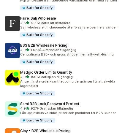
Köp wholesale från oberoende varumärken över hela världen
Built for Shopify
Faire: Sälj Wholesale
av 5 stjärnor
4,6
(413)
•
Gratis att installera
413 recensioner totalt
Sälj wholesale till oberoende återförsäljare över hela världen
Built for Shopify
BSS B2B Wholesale Pricing
av 5 stjärnor
4,9
(1 088)
•
Gratisplan tillgänglig
1088 recensioner totalt
Centralisera B2B- och grossistflöden i en allt-i-ett-lösning
Built for Shopify
Madgic Order Limits Quantity
av 5 stjärnor
4,9
(150)
•
Gratisplan tillgänglig
150 recensioner totalt
Ange minsta orderkvantitet och ordergränser för att skydda
lagersaldot
Built for Shopify
Sami B2B Lock,Password Protect
av 5 stjärnor
4,9
(927)
•
Gratisplan tillgänglig
927 recensioner totalt
Lås upp exklusiva sidor, priser och produkter för B2B-kunder
Built for Shopify
Clay • B2B Wholesale Pricing