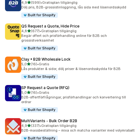
av 5 stjärnor
4,9
(599)
•
Gratisplan tillgänglig
599 recensioner totalt
Dölj pris, B2B-grossistinloggning, lås sida med lösenordsskydd
Built for Shopify
QS Request a Quote, Hide Price
av 5 stjärnor
4,8
(677)
•
Gratisplan tillgänglig
677 recensioner totalt
Begär offert och prisförhandling online för B2B och
grossistverksamhet
Built for Shopify
Clay • B2B Wholesale Lock
av 5 stjärnor
5,0
(16)
•
Gratis
16 recensioner totalt
Lås produkter & sidor, dölj priser & lösenordsskydda för B2B
Built for Shopify
SP Request a Quote (RFQ)
av 5 stjärnor
5,0
(16)
•
Gratis
16 recensioner totalt
B2B-offertförfrågningar, prisförhandlingar och konvertering till
ordrar
Built for Shopify
MultiVariants ‑ Bulk Order B2B
av 5 stjärnor
4,9
(337)
•
Gratisplan tillgänglig
337 recensioner totalt
B2B-massbeställning – mixa och matcha varianter med volymrabatt
Built for Shopify