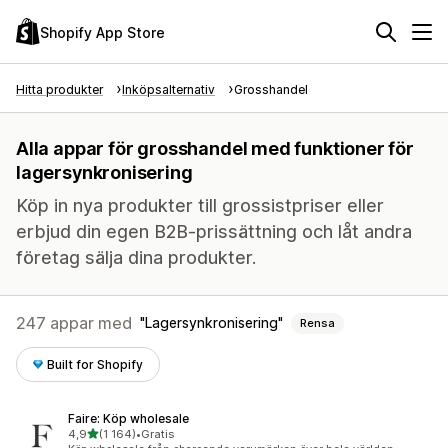
Shopify App Store
Hitta produkter
Inköpsalternativ
Grosshandel
Alla appar för grosshandel med funktioner för
lagersynkronisering
Köp in nya produkter till grossistpriser eller
erbjud din egen B2B-prissättning och låt andra
företag sälja dina produkter.
247 appar med
Lagersynkronisering
Rensa
Built for Shopify
Faire: Köp wholesale
av 5 stjärnor
4,9
(1 164)
•
Gratis
1164 recensioner totalt