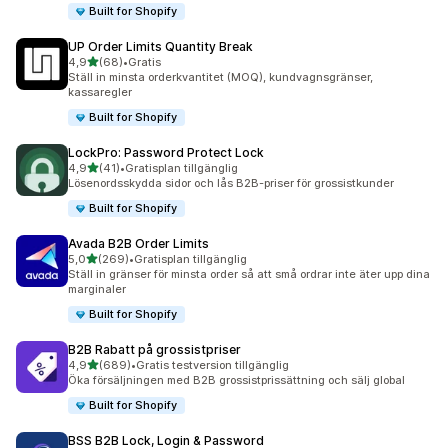
Built for Shopify
UP Order Limits Quantity Break
av 5 stjärnor
4,9
(68)
•
Gratis
68 recensioner totalt
Ställ in minsta orderkvantitet (MOQ), kundvagnsgränser,
kassaregler
Built for Shopify
LockPro: Password Protect Lock
av 5 stjärnor
4,9
(41)
•
Gratisplan tillgänglig
41 recensioner totalt
Lösenordsskydda sidor och lås B2B-priser för grossistkunder
Built for Shopify
Avada B2B Order Limits
av 5 stjärnor
5,0
(269)
•
Gratisplan tillgänglig
269 recensioner totalt
Ställ in gränser för minsta order så att små ordrar inte äter upp dina
marginaler
Built for Shopify
B2B Rabatt på grossistpriser
av 5 stjärnor
4,9
(689)
•
Gratis testversion tillgänglig
689 recensioner totalt
Öka försäljningen med B2B grossistprissättning och sälj global
Built for Shopify
BSS B2B Lock, Login & Password