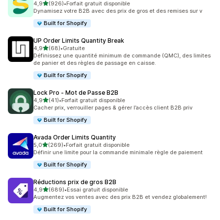
étoile(s) sur 5
4,9
(926)
•
Forfait gratuit disponible
926 avis au total
Dynamisez votre B2B avec des prix de gros et des remises sur v
Built for Shopify
UP Order Limits Quantity Break
étoile(s) sur 5
4,9
(68)
•
Gratuite
68 avis au total
Définissez une quantité minimum de commande (QMC), des limites
de panier et des règles de passage en caisse.
Built for Shopify
Lock Pro ‑ Mot de Passe B2B
étoile(s) sur 5
4,9
(41)
•
Forfait gratuit disponible
41 avis au total
Cacher prix, verrouiller pages & gérer l’accès client B2B priv
Built for Shopify
Avada Order Limits Quantity
étoile(s) sur 5
5,0
(269)
•
Forfait gratuit disponible
269 avis au total
Définir une limite pour la commande minimale règle de paiement
Built for Shopify
Réductions prix de gros B2B
étoile(s) sur 5
4,9
(689)
•
Essai gratuit disponible
689 avis au total
Augmentez vos ventes avec des prix B2B et vendez globalement!
Built for Shopify