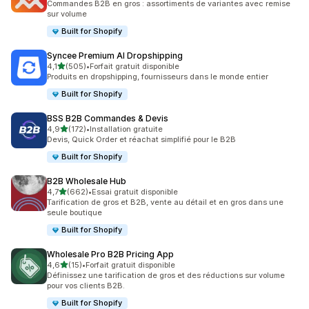
Commandes B2B en gros : assortiments de variantes avec remise
sur volume
Built for Shopify
Syncee Premium AI Dropshipping
étoile(s) sur 5
4,1
(505)
•
Forfait gratuit disponible
505 avis au total
Produits en dropshipping, fournisseurs dans le monde entier
Built for Shopify
BSS B2B Commandes & Devis
étoile(s) sur 5
4,9
(172)
•
Installation gratuite
172 avis au total
Devis, Quick Order et réachat simplifié pour le B2B
Built for Shopify
B2B Wholesale Hub
étoile(s) sur 5
4,7
(662)
•
Essai gratuit disponible
662 avis au total
Tarification de gros et B2B, vente au détail et en gros dans une
seule boutique
Built for Shopify
Wholesale Pro B2B Pricing App
étoile(s) sur 5
4,6
(15)
•
Forfait gratuit disponible
15 avis au total
Définissez une tarification de gros et des réductions sur volume
pour vos clients B2B.
Built for Shopify