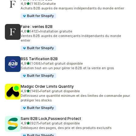
étoile(s) sur 5
4,9
(1 163)
•
Gratuite
1163 avis au total
Achats B2B auprès de marques indépendants du monde entier
Built for Shopify
Faire : ventes B2B
étoile(s) sur 5
4,6
(412)
•
Installation gratuite
412 avis au total
Ventes B2B auprès de commerçants indépendants du monde
entier
Built for Shopify
BSS Tarification B2B
étoile(s) sur 5
4,9
(1 088)
•
Forfait gratuit disponible
1088 avis au total
Solution tout-en-un pour gérer le B2B et la vente en gros
Built for Shopify
Madgic Order Limits Quantity
étoile(s) sur 5
4,9
(149)
•
Forfait gratuit disponible
149 avis au total
Définissez une quantité minimum et des limites de commande pour
protéger les stocks
Built for Shopify
Sami B2B Lock,Password Protect
étoile(s) sur 5
4,9
(927)
•
Forfait gratuit disponible
927 avis au total
Débloquez des pages, des prix et des produits exclusifs
Built for Shopify