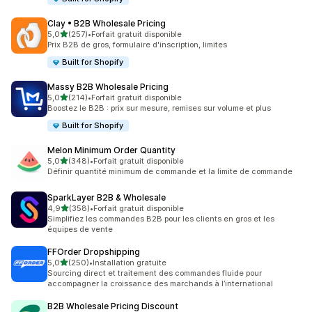
Clay • B2B Wholesale Pricing
étoile(s) sur 5
5,0
(257)
•
Forfait gratuit disponible
257 avis au total
Prix B2B de gros, formulaire d'inscription, limites
Built for Shopify
Massy B2B Wholesale Pricing
étoile(s) sur 5
5,0
(214)
•
Forfait gratuit disponible
214 avis au total
Boostez le B2B : prix sur mesure, remises sur volume et plus
Built for Shopify
Melon Minimum Order Quantity
étoile(s) sur 5
5,0
(348)
•
Forfait gratuit disponible
348 avis au total
Définir quantité minimum de commande et la limite de commande
SparkLayer B2B & Wholesale
étoile(s) sur 5
4,9
(358)
•
Forfait gratuit disponible
358 avis au total
Simplifiez les commandes B2B pour les clients en gros et les
équipes de vente
FFOrder Dropshipping
étoile(s) sur 5
5,0
(250)
•
Installation gratuite
250 avis au total
Sourcing direct et traitement des commandes fluide pour
accompagner la croissance des marchands à l’international
B2B Wholesale Pricing Discount