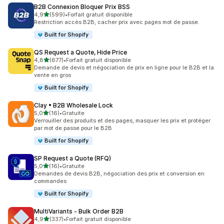
B2B Connexion Bloquer Prix BSS
étoile(s) sur 5
4,9
(599)
•
Forfait gratuit disponible
599 avis au total
Restriction accès B2B, cacher prix avec pages mot de passe.
Built for Shopify
QS Request a Quote, Hide Price
étoile(s) sur 5
4,8
(677)
•
Forfait gratuit disponible
677 avis au total
Demande de devis et négociation de prix en ligne pour le B2B et la
vente en gros
Built for Shopify
Clay • B2B Wholesale Lock
étoile(s) sur 5
5,0
(16)
•
Gratuite
16 avis au total
Verrouiller des produits et des pages, masquer les prix et protéger
par mot de passe pour le B2B
Built for Shopify
SP Request a Quote (RFQ)
étoile(s) sur 5
5,0
(16)
•
Gratuite
16 avis au total
Demandes de devis B2B, négociation des prix et conversion en
commandes
Built for Shopify
MultiVariants ‑ Bulk Order B2B
étoile(s) sur 5
4,9
(337)
•
Forfait gratuit disponible
337 avis au total