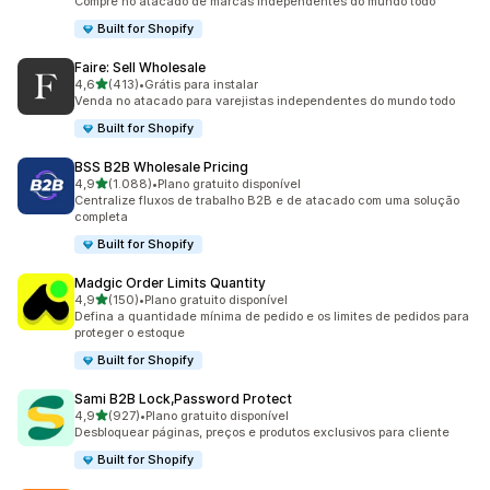
Compre no atacado de marcas independentes do mundo todo
Built for Shopify
Faire: Sell Wholesale
de 5 estrelas
4,6
(413)
•
Grátis para instalar
413 avaliações ao todo
Venda no atacado para varejistas independentes do mundo todo
Built for Shopify
BSS B2B Wholesale Pricing
de 5 estrelas
4,9
(1.088)
•
Plano gratuito disponível
1088 avaliações ao todo
Centralize fluxos de trabalho B2B e de atacado com uma solução
completa
Built for Shopify
Madgic Order Limits Quantity
de 5 estrelas
4,9
(150)
•
Plano gratuito disponível
150 avaliações ao todo
Defina a quantidade mínima de pedido e os limites de pedidos para
proteger o estoque
Built for Shopify
Sami B2B Lock,Password Protect
de 5 estrelas
4,9
(927)
•
Plano gratuito disponível
927 avaliações ao todo
Desbloquear páginas, preços e produtos exclusivos para cliente
Built for Shopify