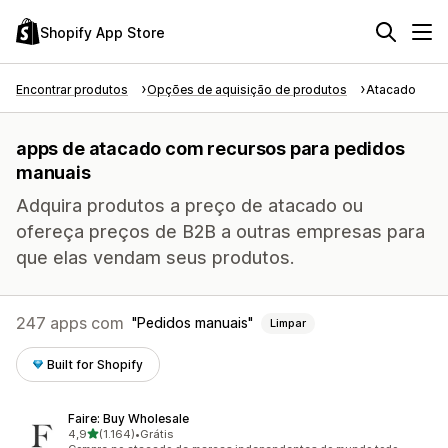
Shopify App Store
Encontrar produtos
Opções de aquisição de produtos
Atacado
apps de atacado com recursos para pedidos
manuais
Adquira produtos a preço de atacado ou
ofereça preços de B2B a outras empresas para
que elas vendam seus produtos.
247 apps com
Pedidos manuais
Limpar
Built for Shopify
Faire: Buy Wholesale
de 5 estrelas
4,9
(1.164)
•
Grátis
1164 avaliações ao todo