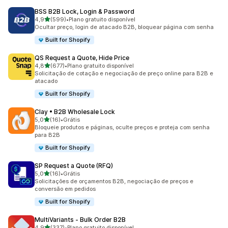
BSS B2B Lock, Login & Password
de 5 estrelas
4,9
(599)
•
Plano gratuito disponível
599 avaliações ao todo
Ocultar preço, login de atacado B2B, bloquear página com senha
Built for Shopify
QS Request a Quote, Hide Price
de 5 estrelas
4,8
(677)
•
Plano gratuito disponível
677 avaliações ao todo
Solicitação de cotação e negociação de preço online para B2B e
atacado
Built for Shopify
Clay • B2B Wholesale Lock
de 5 estrelas
5,0
(16)
•
Grátis
16 avaliações ao todo
Bloqueie produtos e páginas, oculte preços e proteja com senha
para B2B
Built for Shopify
SP Request a Quote (RFQ)
de 5 estrelas
5,0
(16)
•
Grátis
16 avaliações ao todo
Solicitações de orçamentos B2B, negociação de preços e
conversão em pedidos
Built for Shopify
MultiVariants ‑ Bulk Order B2B
de 5 estrelas
4,9
(337)
•
Plano gratuito disponível