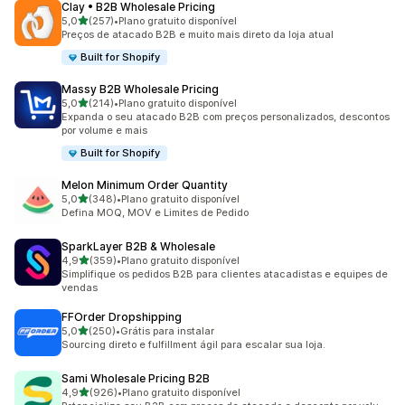
Clay • B2B Wholesale Pricing
de 5 estrelas
5,0
(257)
•
Plano gratuito disponível
257 avaliações ao todo
Preços de atacado B2B e muito mais direto da loja atual
Built for Shopify
Massy B2B Wholesale Pricing
de 5 estrelas
5,0
(214)
•
Plano gratuito disponível
214 avaliações ao todo
Expanda o seu atacado B2B com preços personalizados, descontos
por volume e mais
Built for Shopify
Melon Minimum Order Quantity
de 5 estrelas
5,0
(348)
•
Plano gratuito disponível
348 avaliações ao todo
Defina MOQ, MOV e Limites de Pedido
SparkLayer B2B & Wholesale
de 5 estrelas
4,9
(359)
•
Plano gratuito disponível
359 avaliações ao todo
Simplifique os pedidos B2B para clientes atacadistas e equipes de
vendas
FFOrder Dropshipping
de 5 estrelas
5,0
(250)
•
Grátis para instalar
250 avaliações ao todo
Sourcing direto e fulfillment ágil para escalar sua loja.
Sami Wholesale Pricing B2B
de 5 estrelas
4,9
(926)
•
Plano gratuito disponível
926 avaliações ao todo