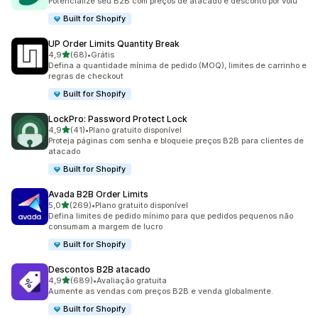
Potencialize seu B2B com preços de atacado e desconto por volu
Built for Shopify
UP Order Limits Quantity Break
de 5 estrelas
4,9
(68)
•
Grátis
68 avaliações ao todo
Defina a quantidade mínima de pedido (MOQ), limites de carrinho e
regras de checkout
Built for Shopify
LockPro: Password Protect Lock
de 5 estrelas
4,9
(41)
•
Plano gratuito disponível
41 avaliações ao todo
Proteja páginas com senha e bloqueie preços B2B para clientes de
atacado
Built for Shopify
Avada B2B Order Limits
de 5 estrelas
5,0
(269)
•
Plano gratuito disponível
269 avaliações ao todo
Defina limites de pedido mínimo para que pedidos pequenos não
consumam a margem de lucro
Built for Shopify
Descontos B2B atacado
de 5 estrelas
4,9
(689)
•
Avaliação gratuita
689 avaliações ao todo
Aumente as vendas com preços B2B e venda globalmente.
Built for Shopify