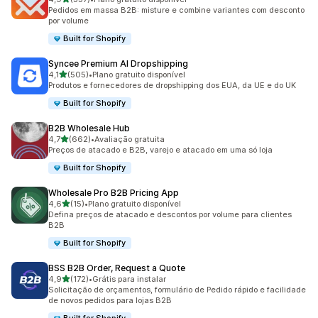
337 avaliações ao todo
Pedidos em massa B2B: misture e combine variantes com desconto
por volume
Built for Shopify
Syncee Premium AI Dropshipping
de 5 estrelas
4,1
(505)
•
Plano gratuito disponível
505 avaliações ao todo
Produtos e fornecedores de dropshipping dos EUA, da UE e do UK
Built for Shopify
B2B Wholesale Hub
de 5 estrelas
4,7
(662)
•
Avaliação gratuita
662 avaliações ao todo
Preços de atacado e B2B, varejo e atacado em uma só loja
Built for Shopify
Wholesale Pro B2B Pricing App
de 5 estrelas
4,6
(15)
•
Plano gratuito disponível
15 avaliações ao todo
Defina preços de atacado e descontos por volume para clientes
B2B
Built for Shopify
BSS B2B Order, Request a Quote
de 5 estrelas
4,9
(172)
•
Grátis para instalar
172 avaliações ao todo
Solicitação de orçamentos, formulário de Pedido rápido e facilidade
de novos pedidos para lojas B2B