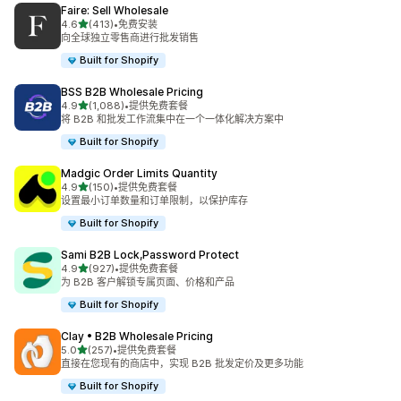
Faire: Sell Wholesale
星（满分 5 星）
4.6
(413)
•
免费安装
总共 413 条评论
向全球独立零售商进行批发销售
Built for Shopify
BSS B2B Wholesale Pricing
星（满分 5 星）
4.9
(1,088)
•
提供免费套餐
总共 1088 条评论
将 B2B 和批发工作流集中在一个一体化解决方案中
Built for Shopify
Madgic Order Limits Quantity
星（满分 5 星）
4.9
(150)
•
提供免费套餐
总共 150 条评论
设置最小订单数量和订单限制，以保护库存
Built for Shopify
Sami B2B Lock,Password Protect
星（满分 5 星）
4.9
(927)
•
提供免费套餐
总共 927 条评论
为 B2B 客户解锁专属页面、价格和产品
Built for Shopify
Clay • B2B Wholesale Pricing
星（满分 5 星）
5.0
(257)
•
提供免费套餐
总共 257 条评论
直接在您现有的商店中，实现 B2B 批发定价及更多功能
Built for Shopify