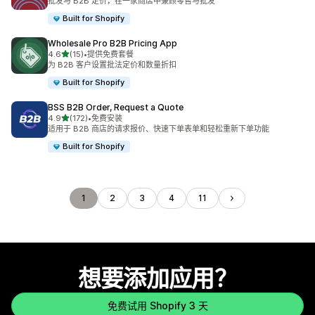
批发与 B2B 定价，在一家商店中兼顾零售与批发
Built for Shopify
Wholesale Pro B2B Pricing App
星（满分 5 星）
4.6
(15)
•
提供免费套餐
总共 15 条评论
为 B2B 客户设置批法定价和数量折扣
Built for Shopify
BSS B2B Order, Request a Quote
星（满分 5 星）
4.9
(172)
•
免费安装
总共 172 条评论
适用于 B2B 商店的请求报价、快速下单表单和轻松重新下单功能
Built for Shopify
1
2
3
4
11
想要添加应用？
免费试用 Shopify 3 天