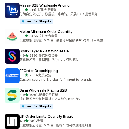
Massy B2B Wholesale Pricing
星（满分 5 星）
5.0
(214)
•
提供免费套餐
总共 214 条评论
借助自定义定价、数量折扣等功能，拓展 B2B 批发业务
Built for Shopify
Melon Minimum Order Quantity
星（满分 5 星）
5.0
(348)
•
提供免费套餐
总共 348 条评论
设置最低订购量 (MOQ)、最低订单金额 (MOV) 和订单限额
SparkLayer B2B & Wholesale
星（满分 5 星）
4.9
(359)
•
提供免费套餐
总共 359 条评论
简化批发客户和销售团队的 B2B 订购流程
FFOrder Dropshipping
星（满分 5 星）
5.0
(250)
•
免费安装
总共 250 条评论
Custom sourcing & global fulfillment for brands
Sami Wholesale Pricing B2B
星（满分 5 星）
4.9
(926)
•
提供免费套餐
总共 926 条评论
通过批发定价和批量折扣增强您的 B2B 能力
Built for Shopify
UP Order Limits Quantity Break
星（满分 5 星）
4.9
(68)
•
免费
总共 68 条评论
设置最低起订量 (MOQ)、购物车限制以及结账规则