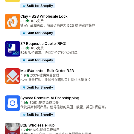
Built for Shopify
Clay • B2B Wholesale Lock
星（满分 5 星）
5.0
(16)
•
免费
总共 16 条评论
锁定产品和页面，隐藏价格并为 B2B 提供密码保护
Built for Shopify
SP Request a Quote (RFQ)
星（满分 5 星）
5.0
(16)
•
免费
总共 16 条评论
B2B 报价请求、协商定价并转化为订单
Built for Shopify
MultiVariants ‑ Bulk Order B2B
星（满分 5 星）
4.9
(337)
•
提供免费套餐
总共 337 条评论
B2B 批量订购：多属性混搭购买并提供批量折扣
Built for Shopify
Syncee Premium AI Dropshipping
星（满分 5 星）
4.1
(505)
•
提供免费套餐
总共 505 条评论
代发货高利润产品。值得信赖的美国、欧盟、英国+供应商。
Built for Shopify
B2B Wholesale Hub
星（满分 5 星）
4.7
(662)
•
提供免费试用
总共 662 条评论