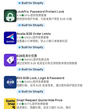
Built for Shopify
LockPro: Password Protect Lock
星（满分 5 星）
4.9
(41)
•
提供免费套餐
总共 41 条评论
使用密码保护页面，为批发客户锁定 B2B 价格
Built for Shopify
Avada B2B Order Limits
星（满分 5 星）
5.0
(269)
•
提供免费套餐
总共 269 条评论
设置最小订单限制，防止小额订单蚕食利润
Built for Shopify
B2B批发价优惠
星（满分 5 星）
4.9
(689)
•
提供免费试用
总共 689 条评论
通过定制的 B2B 批发定价和全球销售来增加销售额
Built for Shopify
BSS B2B Lock, Login & Password
星（满分 5 星）
4.9
(599)
•
提供免费套餐
总共 599 条评论
隐藏价格，支持 B2B 批发登录，通过密码保护锁定页面
Built for Shopify
Snap! Request Quote Hide Price
星（满分 5 星）
4.8
(677)
•
提供免费套餐
总共 677 条评论
请求报价，隐藏价格，自定义报价 B2B，报价