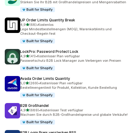
Stärken Sie Ihr B2B mit Großhandelspreisen und Mengenrabatten
Built for Shopify
UP Order Limits Quantity Break
von 5 Sternen
4,9
(68)
•
Kostenlos
68 Rezensionen insgesamt
Lege Mindestbestellmengen (MOQ), Warenkorblimits und
Checkout-Regeln fest
Built for Shopify
LockPro: Password Protect Lock
von 5 Sternen
4,9
(41)
•
Kostenloser Plan verfügbar
41 Rezensionen insgesamt
Passwortschutz B2B Lock Manager zum Verbergen von Preisen
Built for Shopify
Avada Order Limits Quantity
von 5 Sternen
5,0
(269)
•
Kostenloser Plan verfügbar
269 Rezensionen insgesamt
Bestellmengenlimit für Produkt, Kollektion, Kunde Bestellung
Built for Shopify
B2B Großhandel
von 5 Sternen
4,9
(689)
•
Kostenloser Test verfügbar
689 Rezensionen insgesamt
Wachsen Sie durch B2B-Großhandelspreise und globale Verkäufe!
Built for Shopify
B2B Login Preis verstecken BSS