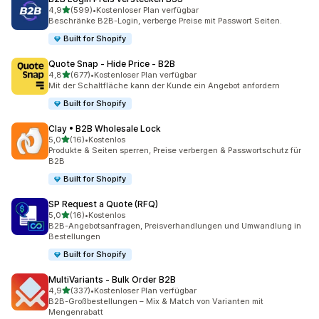
von 5 Sternen
4,9
(599)
•
Kostenloser Plan verfügbar
599 Rezensionen insgesamt
Beschränke B2B-Login, verberge Preise mit Passwort Seiten.
Built for Shopify
Quote Snap ‑ Hide Price ‑ B2B
von 5 Sternen
4,8
(677)
•
Kostenloser Plan verfügbar
677 Rezensionen insgesamt
Mit der Schaltfläche kann der Kunde ein Angebot anfordern
Built for Shopify
Clay • B2B Wholesale Lock
von 5 Sternen
5,0
(16)
•
Kostenlos
16 Rezensionen insgesamt
Produkte & Seiten sperren, Preise verbergen & Passwortschutz für
B2B
Built for Shopify
SP Request a Quote (RFQ)
von 5 Sternen
5,0
(16)
•
Kostenlos
16 Rezensionen insgesamt
B2B-Angebotsanfragen, Preisverhandlungen und Umwandlung in
Bestellungen
Built for Shopify
MultiVariants ‑ Bulk Order B2B
von 5 Sternen
4,9
(337)
•
Kostenloser Plan verfügbar
337 Rezensionen insgesamt
B2B-Großbestellungen – Mix & Match von Varianten mit
Mengenrabatt