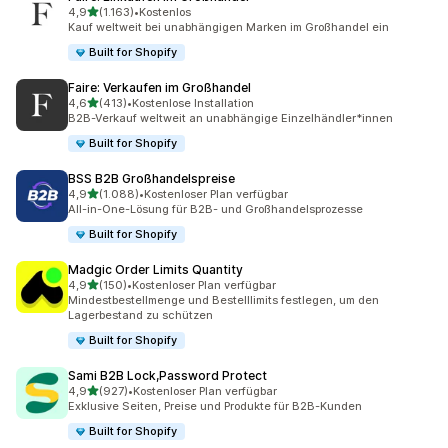
von 5 Sternen
4,9
(1.163)
•
Kostenlos
1163 Rezensionen insgesamt
Kauf weltweit bei unabhängigen Marken im Großhandel ein
Built for Shopify
Faire: Verkaufen im Großhandel
von 5 Sternen
4,6
(413)
•
Kostenlose Installation
413 Rezensionen insgesamt
B2B-Verkauf weltweit an unabhängige Einzelhändler*innen
Built for Shopify
BSS B2B Großhandelspreise
von 5 Sternen
4,9
(1.088)
•
Kostenloser Plan verfügbar
1088 Rezensionen insgesamt
All-in-One-Lösung für B2B- und Großhandelsprozesse
Built for Shopify
Madgic Order Limits Quantity
von 5 Sternen
4,9
(150)
•
Kostenloser Plan verfügbar
150 Rezensionen insgesamt
Mindestbestellmenge und Bestelllimits festlegen, um den
Lagerbestand zu schützen
Built for Shopify
Sami B2B Lock,Password Protect
von 5 Sternen
4,9
(927)
•
Kostenloser Plan verfügbar
927 Rezensionen insgesamt
Exklusive Seiten, Preise und Produkte für B2B-Kunden
Built for Shopify