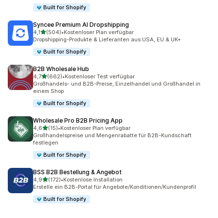
Built for Shopify
Syncee Premium AI Dropshipping
von 5 Sternen
4,1
(504)
•
Kostenloser Plan verfügbar
504 Rezensionen insgesamt
Dropshipping-Produkte & Lieferanten aus USA, EU & UK+
Built for Shopify
B2B Wholesale Hub
von 5 Sternen
4,7
(662)
•
Kostenloser Test verfügbar
662 Rezensionen insgesamt
Großhandels- und B2B-Preise, Einzelhandel und Großhandel in
einem Shop
Built for Shopify
Wholesale Pro B2B Pricing App
von 5 Sternen
4,6
(15)
•
Kostenloser Plan verfügbar
15 Rezensionen insgesamt
Großhandelspreise und Mengenrabatte für B2B-Kundschaft
festlegen
Built for Shopify
BSS B2B Bestellung & Angebot
von 5 Sternen
4,9
(172)
•
Kostenlose Installation
172 Rezensionen insgesamt
Erstelle ein B2B-Portal für Angebote/Konditionen/Kundenprofil
Built for Shopify