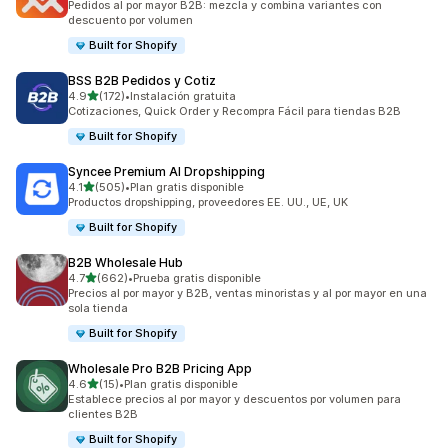
Pedidos al por mayor B2B: mezcla y combina variantes con
descuento por volumen
Built for Shopify
BSS B2B Pedidos y Cotiz
de 5 estrellas
4.9
(172)
•
Instalación gratuita
172 reseñas en total
Cotizaciones, Quick Order y Recompra Fácil para tiendas B2B
Built for Shopify
Syncee Premium AI Dropshipping
de 5 estrellas
4.1
(505)
•
Plan gratis disponible
505 reseñas en total
Productos dropshipping, proveedores EE. UU., UE, UK
Built for Shopify
B2B Wholesale Hub
de 5 estrellas
4.7
(662)
•
Prueba gratis disponible
662 reseñas en total
Precios al por mayor y B2B, ventas minoristas y al por mayor en una
sola tienda
Built for Shopify
Wholesale Pro B2B Pricing App
de 5 estrellas
4.6
(15)
•
Plan gratis disponible
15 reseñas en total
Establece precios al por mayor y descuentos por volumen para
clientes B2B
Built for Shopify