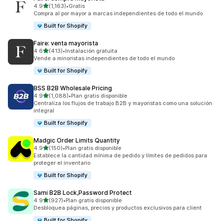
de 5 estrellas
4.9
(1,163)
•
Gratis
1163 reseñas en total
Compra al por mayor a marcas independientes de todo el mundo
Built for Shopify
Faire: venta mayorista
de 5 estrellas
4.6
(413)
•
Instalación gratuita
413 reseñas en total
Vende a minoristas independientes de todo el mundo
Built for Shopify
BSS B2B Wholesale Pricing
de 5 estrellas
4.9
(1,088)
•
Plan gratis disponible
1088 reseñas en total
Centraliza los flujos de trabajo B2B y mayoristas como una solución
integral
Built for Shopify
Madgic Order Limits Quantity
de 5 estrellas
4.9
(150)
•
Plan gratis disponible
150 reseñas en total
Establece la cantidad mínima de pedido y límites de pedidos para
proteger el inventario
Built for Shopify
Sami B2B Lock,Password Protect
de 5 estrellas
4.9
(927)
•
Plan gratis disponible
927 reseñas en total
Desbloquea páginas, precios y productos exclusivos para client
Built for Shopify