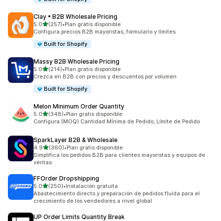
Clay • B2B Wholesale Pricing
de 5 estrellas
5.0
(257)
•
Plan gratis disponible
257 reseñas en total
Configura precios B2B mayoristas, formulario y límites
Built for Shopify
Massy B2B Wholesale Pricing
de 5 estrellas
5.0
(214)
•
Plan gratis disponible
214 reseñas en total
Crezca en B2B con precios y descuentos por volumen
Built for Shopify
Melon Minimum Order Quantity
de 5 estrellas
5.0
(348)
•
Plan gratis disponible
348 reseñas en total
Configura (MOQ) Cantidad Mínima de Pedido, Límite de Pedido
SparkLayer B2B & Wholesale
de 5 estrellas
4.9
(360)
•
Plan gratis disponible
360 reseñas en total
Simplifica los pedidos B2B para clientes mayoristas y equipos de
ventas
FFOrder Dropshipping
de 5 estrellas
5.0
(250)
•
Instalación gratuita
250 reseñas en total
Abastecimiento directo y preparación de pedidos fluida para el
crecimiento de los vendedores a nivel global
UP Order Limits Quantity Break