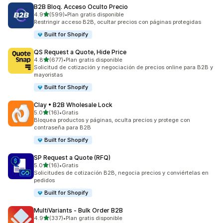
B2B Bloq. Acceso Oculto Precio
de 5 estrellas
4.9
(599)
•
Plan gratis disponible
599 reseñas en total
Restringir acceso B2B, ocultar precios con páginas protegidas
Built for Shopify
QS Request a Quote, Hide Price
de 5 estrellas
4.8
(677)
•
Plan gratis disponible
677 reseñas en total
Solicitud de cotización y negociación de precios online para B2B y
mayoristas
Built for Shopify
Clay • B2B Wholesale Lock
de 5 estrellas
5.0
(16)
•
Gratis
16 reseñas en total
Bloquea productos y páginas, oculta precios y protege con
contraseña para B2B
Built for Shopify
SP Request a Quote (RFQ)
de 5 estrellas
5.0
(16)
•
Gratis
16 reseñas en total
Solicitudes de cotización B2B, negocia precios y conviértelas en
pedidos
Built for Shopify
MultiVariants ‑ Bulk Order B2B
de 5 estrellas
4.9
(337)
•
Plan gratis disponible
337 reseñas en total