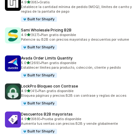
de 5 estrellas
4.9
(68)
•
Gratis
68 reseñas en total
Establece la cantidad mínima de pedido (MOQ), límites de carrito y
reglas de la pantalla de pago
Built for Shopify
Sami Wholesale Pricing B2B
de 5 estrellas
4.9
(927)
•
Plan gratis disponible
927 reseñas en total
Potencie su B2B con precios mayoristas y descuentos por volume
Built for Shopify
Avada Order Limits Quantity
de 5 estrellas
5.0
(269)
•
Plan gratis disponible
269 reseñas en total
Establecer límites para producto, colección, cliente y pedido
Built for Shopify
LockPro Bloqueo con Contrase
de 5 estrellas
4.9
(41)
•
Plan gratis disponible
41 reseñas en total
Bloquea páginas y precios B2B con contrase y reglas de acces
Built for Shopify
Descuentos B2B mayoristas
de 5 estrellas
4.9
(689)
•
Prueba gratis disponible
689 reseñas en total
Aumenta tus ventas con precios B2B y vende globalmente
Built for Shopify