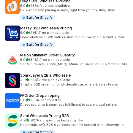
Clay • B2B Wholesale Pricing
z 5 hvězd
5,0
(256)
•
Free plan available
Celkový počet recenzí: 256
B2B wholesale pricing & more, right from your existing store
Built for Shopify
Massy B2B Wholesale Pricing
z 5 hvězd
5,0
(214)
•
Free plan available
Celkový počet recenzí: 214
Grow wholesale B2B with custom pricing, volume discount & more
Built for Shopify
Melon Minimum Order Quantity
z 5 hvězd
5,0
(348)
•
Free plan available
Celkový počet recenzí: 348
Set Minimum Quantity (MOQ), Minimum Order Value & Order Limits
SparkLayer B2B & Wholesale
z 5 hvězd
4,9
(358)
•
Free plan available
Celkový počet recenzí: 358
Simplify B2B ordering for wholesale customers & sales teams
FFOrder Dropshipping
z 5 hvězd
5,0
(250)
•
Free to install
Celkový počet recenzí: 250
Direct sourcing & seamless fulfillment to scale global sellers
Sami Wholesale Pricing B2B
z 5 hvězd
4,9
(927)
•
K dispozici je bezplatný plán
Celkový počet recenzí: 927
Nastartujte svůj B2B s velkoobchodními cenami a množstevními s
Built for Shopify