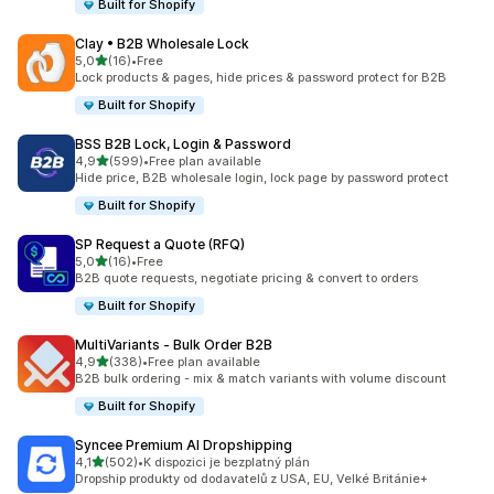
Built for Shopify
Clay • B2B Wholesale Lock
z 5 hvězd
5,0
(16)
•
Free
Celkový počet recenzí: 16
Lock products & pages, hide prices & password protect for B2B
Built for Shopify
BSS B2B Lock, Login & Password
z 5 hvězd
4,9
(599)
•
Free plan available
Celkový počet recenzí: 599
Hide price, B2B wholesale login, lock page by password protect
Built for Shopify
SP Request a Quote (RFQ)
z 5 hvězd
5,0
(16)
•
Free
Celkový počet recenzí: 16
B2B quote requests, negotiate pricing & convert to orders
Built for Shopify
MultiVariants ‑ Bulk Order B2B
z 5 hvězd
4,9
(338)
•
Free plan available
Celkový počet recenzí: 338
B2B bulk ordering - mix & match variants with volume discount
Built for Shopify
Syncee Premium AI Dropshipping
z 5 hvězd
4,1
(502)
•
K dispozici je bezplatný plán
Celkový počet recenzí: 502
Dropship produkty od dodavatelů z USA, EU, Velké Británie+