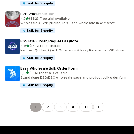
Built for Shopify
B2B Wholesale Hub
z 5 hvězd
4,7
(662)
•
Free trial available
Celkový počet recenzí: 662
Wholesale & B2B pricing, retail and wholesale in one store
Built for Shopify
BSS B2B Order, Request a Quote
z 5 hvězd
4,9
(171)
•
Free to install
Celkový počet recenzí: 171
Request Quotes, Quick Order Form & Easy Reorder for B2B store
Built for Shopify
Easy:Wholesale Bulk Order Form
z 5 hvězd
5,0
(53)
•
Free trial available
Celkový počet recenzí: 53
Standalone B2B/B2C wholesale page and product bulk order form
Built for Shopify
1
2
3
4
11