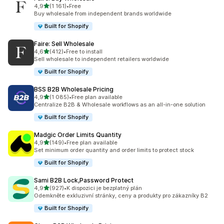
z 5 hvězd
4,9
(1 161)
•
Free
Celkový počet recenzí: 1161
Buy wholesale from independent brands worldwide
Built for Shopify
Faire: Sell Wholesale
z 5 hvězd
4,6
(412)
•
Free to install
Celkový počet recenzí: 412
Sell wholesale to independent retailers worldwide
Built for Shopify
BSS B2B Wholesale Pricing
z 5 hvězd
4,9
(1 085)
•
Free plan available
Celkový počet recenzí: 1085
Centralize B2B & Wholesale workflows as an all-in-one solution
Built for Shopify
Madgic Order Limits Quantity
z 5 hvězd
4,9
(149)
•
Free plan available
Celkový počet recenzí: 149
Set minimum order quantity and order limits to protect stock
Built for Shopify
Sami B2B Lock,Password Protect
z 5 hvězd
4,9
(927)
•
K dispozici je bezplatný plán
Celkový počet recenzí: 927
Odemkněte exkluzivní stránky, ceny a produkty pro zákazníky B2
Built for Shopify