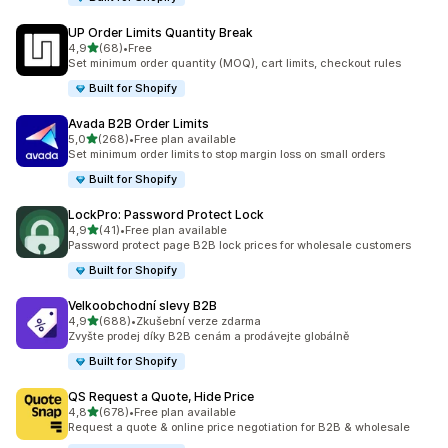
UP Order Limits Quantity Break
z 5 hvězd
4,9
(68)
•
Free
Celkový počet recenzí: 68
Set minimum order quantity (MOQ), cart limits, checkout rules
Built for Shopify
Avada B2B Order Limits
z 5 hvězd
5,0
(268)
•
Free plan available
Celkový počet recenzí: 268
Set minimum order limits to stop margin loss on small orders
Built for Shopify
LockPro: Password Protect Lock
z 5 hvězd
4,9
(41)
•
Free plan available
Celkový počet recenzí: 41
Password protect page B2B lock prices for wholesale customers
Built for Shopify
Velkoobchodní slevy B2B
z 5 hvězd
4,9
(688)
•
Zkušební verze zdarma
Celkový počet recenzí: 688
Zvyšte prodej díky B2B cenám a prodávejte globálně
Built for Shopify
QS Request a Quote, Hide Price
z 5 hvězd
4,8
(678)
•
Free plan available
Celkový počet recenzí: 678
Request a quote & online price negotiation for B2B & wholesale