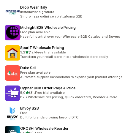
Drop Wear Italy
Installazione gratuita
Sincronizza ordini con piattaforma B2B
Midnight B2B Wholesale Pricing
Free plan available
Have full control over your Wholesale B2B Catalog and Buyers
SpurIT Wholesale Pricing
z 5 hvězd
3,2
(12)
•
Free trial available
Celkový počet recenzí: 12
Transform your retail store into a wholesale store easily
Duke Sell
Free plan available
Automate supplier connections to expand your product offerings
Cypher Bulk Order Page & Price
z 5 hvězd
5,0
(3)
•
Free trial available
Celkový počet recenzí: 3
B2B Wholesale tier pricing, Quick order form, Reorder & more
Envoy B2B
Free
Built for brands growing beyond DTC.
OROSHI Wholesale Reorder
z 5 hvězd