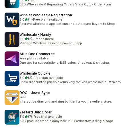
5,0
(2)
•
Free
Celkový počet recenzí: 2
B2B Wholesale & Repeating Orders Via a Quick Order Form
Winslet Wholesale Registration
z 5 hvězd
5,0
(1)
•
Free plan available
Celkový počet recenzí: 1
Approve wholesale applications and auto-sync buyers to Shop
Wholesale • Handy
z 5 hvězd
5,0
(2)
•
Free to install
Celkový počet recenzí: 2
Manage Wholesales in one powerful app
All In One Commerce
Free plan available
One app for subscriptions, B2B sales, checkout & shipping.
Wholesale Quickie
z 5 hvězd
5,0
(2)
•
Free plan available
Celkový počet recenzí: 2
Show discounted prices exclusively for B2B wholesale customers
DOC ‑ Jewel Sync
Free
Interactive diamond and ring builder for your jewellery store.
Zestard Bulk Order
z 5 hvězd
3,9
(7)
•
Free trial available
Celkový počet recenzí: 7
Bulk product order is easy now! Bulk order from a single page.