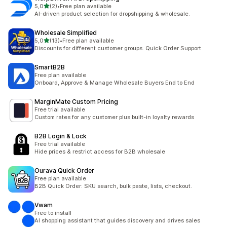
z 5 hvězd
5,0
(2)
•
Free plan available
Celkový počet recenzí: 2
AI-driven product selection for dropshipping & wholesale.
Wholesale Simplified
z 5 hvězd
5,0
(13)
•
Free plan available
Celkový počet recenzí: 13
Discounts for different customer groups. Quick Order Support
SmartB2B
Free plan available
Onboard, Approve & Manage Wholesale Buyers End to End
MarginMate Custom Pricing
Free trial available
Custom rates for any customer plus built-in loyalty rewards
B2B Login & Lock
Free trial available
Hide prices & restrict access for B2B wholesale
Ourava Quick Order
Free plan available
B2B Quick Order: SKU search, bulk paste, lists, checkout.
Vwam
Free to install
AI shopping assistant that guides discovery and drives sales