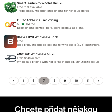
SmartTrade Pro Wholesale B2B
Free trial available
Trade discounts and tiered pricing for non plus stores
OSCP Add‑Ons Tier Pricing
z 5 hvězd
5,0
(1)
•
Free
Celkový počet recenzí: 1
Boost pricing control: tiers, extra costs & add-ons.
Bhavi • B2B Wholesale Lock
Free
Hide products and collections for wholesale (B2B) customers.
effizient: Wholesale & B2B
From $149/month
Wholesale pricing with net terms included. Minutes to set up.
1
6
7
8
9
10
11
Chcete přidat nějakou