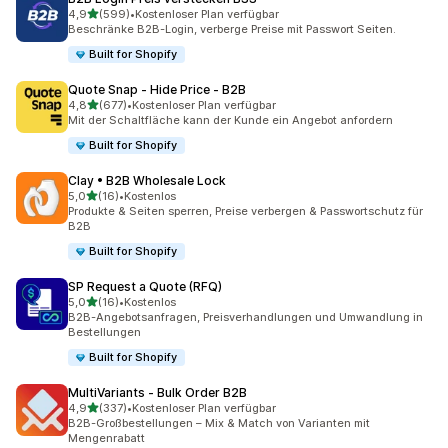
von 5 Sternen
4,9
(599)
•
Kostenloser Plan verfügbar
599 Rezensionen insgesamt
Beschränke B2B-Login, verberge Preise mit Passwort Seiten.
Built for Shopify
Quote Snap ‑ Hide Price ‑ B2B
von 5 Sternen
4,8
(677)
•
Kostenloser Plan verfügbar
677 Rezensionen insgesamt
Mit der Schaltfläche kann der Kunde ein Angebot anfordern
Built for Shopify
Clay • B2B Wholesale Lock
von 5 Sternen
5,0
(16)
•
Kostenlos
16 Rezensionen insgesamt
Produkte & Seiten sperren, Preise verbergen & Passwortschutz für
B2B
Built for Shopify
SP Request a Quote (RFQ)
von 5 Sternen
5,0
(16)
•
Kostenlos
16 Rezensionen insgesamt
B2B-Angebotsanfragen, Preisverhandlungen und Umwandlung in
Bestellungen
Built for Shopify
MultiVariants ‑ Bulk Order B2B
von 5 Sternen
4,9
(337)
•
Kostenloser Plan verfügbar
337 Rezensionen insgesamt
B2B-Großbestellungen – Mix & Match von Varianten mit
Mengenrabatt