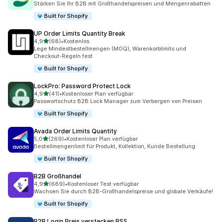
Stärken Sie Ihr B2B mit Großhandelspreisen und Mengenrabatten
Built for Shopify
UP Order Limits Quantity Break
von 5 Sternen
4,9
(68)
•
Kostenlos
68 Rezensionen insgesamt
Lege Mindestbestellmengen (MOQ), Warenkorblimits und
Checkout-Regeln fest
Built for Shopify
LockPro: Password Protect Lock
von 5 Sternen
4,9
(41)
•
Kostenloser Plan verfügbar
41 Rezensionen insgesamt
Passwortschutz B2B Lock Manager zum Verbergen von Preisen
Built for Shopify
Avada Order Limits Quantity
von 5 Sternen
5,0
(269)
•
Kostenloser Plan verfügbar
269 Rezensionen insgesamt
Bestellmengenlimit für Produkt, Kollektion, Kunde Bestellung
Built for Shopify
B2B Großhandel
von 5 Sternen
4,9
(689)
•
Kostenloser Test verfügbar
689 Rezensionen insgesamt
Wachsen Sie durch B2B-Großhandelspreise und globale Verkäufe!
Built for Shopify
B2B Login Preis verstecken BSS