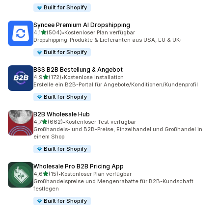
Built for Shopify
Syncee Premium AI Dropshipping
von 5 Sternen
4,1
(504)
•
Kostenloser Plan verfügbar
504 Rezensionen insgesamt
Dropshipping-Produkte & Lieferanten aus USA, EU & UK+
Built for Shopify
BSS B2B Bestellung & Angebot
von 5 Sternen
4,9
(172)
•
Kostenlose Installation
172 Rezensionen insgesamt
Erstelle ein B2B-Portal für Angebote/Konditionen/Kundenprofil
Built for Shopify
B2B Wholesale Hub
von 5 Sternen
4,7
(662)
•
Kostenloser Test verfügbar
662 Rezensionen insgesamt
Großhandels- und B2B-Preise, Einzelhandel und Großhandel in
einem Shop
Built for Shopify
Wholesale Pro B2B Pricing App
von 5 Sternen
4,6
(15)
•
Kostenloser Plan verfügbar
15 Rezensionen insgesamt
Großhandelspreise und Mengenrabatte für B2B-Kundschaft
festlegen
Built for Shopify