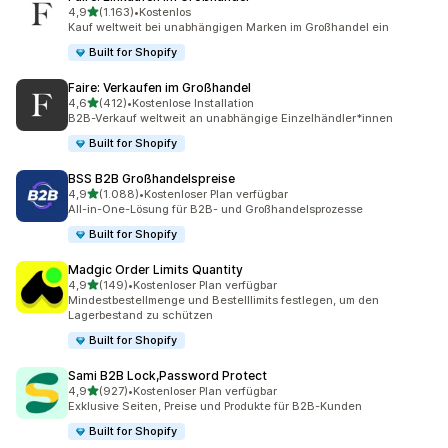
von 5 Sternen
4,9
(1.163)
•
Kostenlos
1163 Rezensionen insgesamt
Kauf weltweit bei unabhängigen Marken im Großhandel ein
Built for Shopify
Faire: Verkaufen im Großhandel
von 5 Sternen
4,6
(412)
•
Kostenlose Installation
412 Rezensionen insgesamt
B2B-Verkauf weltweit an unabhängige Einzelhändler*innen
Built for Shopify
BSS B2B Großhandelspreise
von 5 Sternen
4,9
(1.088)
•
Kostenloser Plan verfügbar
1088 Rezensionen insgesamt
All-in-One-Lösung für B2B- und Großhandelsprozesse
Built for Shopify
Madgic Order Limits Quantity
von 5 Sternen
4,9
(149)
•
Kostenloser Plan verfügbar
149 Rezensionen insgesamt
Mindestbestellmenge und Bestelllimits festlegen, um den
Lagerbestand zu schützen
Built for Shopify
Sami B2B Lock,Password Protect
von 5 Sternen
4,9
(927)
•
Kostenloser Plan verfügbar
927 Rezensionen insgesamt
Exklusive Seiten, Preise und Produkte für B2B-Kunden
Built for Shopify