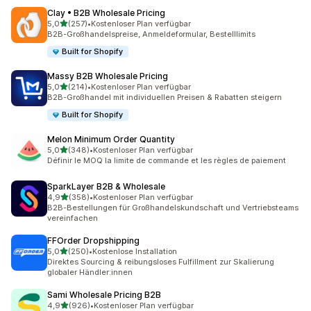
Clay • B2B Wholesale Pricing
von 5 Sternen
5,0
(257)
•
Kostenloser Plan verfügbar
257 Rezensionen insgesamt
B2B-Großhandelspreise, Anmeldeformular, Bestelllimits
Built for Shopify
Massy B2B Wholesale Pricing
von 5 Sternen
5,0
(214)
•
Kostenloser Plan verfügbar
214 Rezensionen insgesamt
B2B-Großhandel mit individuellen Preisen & Rabatten steigern
Built for Shopify
Melon Minimum Order Quantity
von 5 Sternen
5,0
(348)
•
Kostenloser Plan verfügbar
348 Rezensionen insgesamt
Définir le MOQ la limite de commande et les règles de paiement
SparkLayer B2B & Wholesale
von 5 Sternen
4,9
(358)
•
Kostenloser Plan verfügbar
358 Rezensionen insgesamt
B2B-Bestellungen für Großhandelskundschaft und Vertriebsteams
vereinfachen
FFOrder Dropshipping
von 5 Sternen
5,0
(250)
•
Kostenlose Installation
250 Rezensionen insgesamt
Direktes Sourcing & reibungsloses Fulfillment zur Skalierung
globaler Händler:innen
Sami Wholesale Pricing B2B
von 5 Sternen
4,9
(926)
•
Kostenloser Plan verfügbar
926 Rezensionen insgesamt