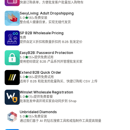
快速订购表单，方便批发客户批量加入购物车
SexyLiving: Adult Dropshipping
星（满分 5 星）
5.0
(6)
•
免费安装
总共 6 条评论
整合成人健康目录，实现无缝代发货
SP B2B Wholesale Pricing
免费
提供自定义折扣和数量折扣的 B2B 批发定价
EasyB2B: Password Protection
星（满分 5 星）
5.0
(5)
•
提供免费试用
总共 5 条评论
使用密码锁定 B2B 产品系列并管理批发买家
Extend B2B Quick Order
星（满分 5 星）
5.0
(6)
•
提供免费试用
总共 6 条评论
适用于 B2B 和批发的批量购买、快捷订购和 CSV 上传
Winslet Wholesale Registration
星（满分 5 星）
5.0
(1)
•
提供免费套餐
总共 1 条评论
批准批发申请并将买家自动同步到 Shop
Unbridaled Diamonds
星（满分 5 星）
5.0
(5)
•
免费安装
总共 5 条评论
通过我们基于 AI 的钻石搜索工具和戒指制作工具提高销量