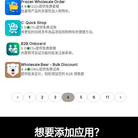
Prezen Wholesale Order
星（满分 5 星）
4.8
(22)
•
提供免费套餐
总共 22 条评论
批量将产品的多属性加入购物车。
C: Quick Shop
星（满分 5 星）
5.0
(7)
•
提供免费试用
总共 7 条评论
用更短时间将多件商品添加到购物车的便捷方法。
B2B Onboard
星（满分 5 星）
5.0
(1)
•
提供免费套餐
总共 1 条评论
内置税号验证功能的批发注册表单。
Wholesale Bear ‑ Bulk Discount
星（满分 5 星）
4.4
(38)
•
提供免费试用
总共 38 条评论
提供批发定价，轻松增加您的 B2B 销售额
1
2
3
4
5
6
11
想要添加应用？