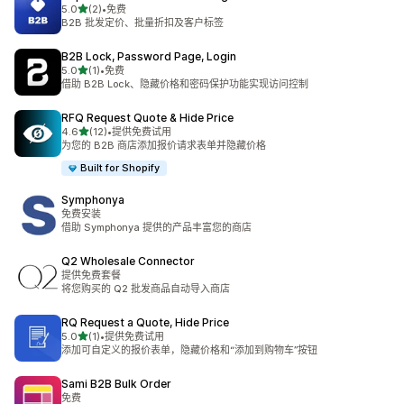
星（满分 5 星）
5.0
(2)
•
免费
总共 2 条评论
B2B 批发定价、批量折扣及客户标签
B2B Lock, Password Page, Login
星（满分 5 星）
5.0
(1)
•
免费
总共 1 条评论
借助 B2B Lock、隐藏价格和密码保护功能实现访问控制
RFQ Request Quote & Hide Price
星（满分 5 星）
4.6
(12)
•
提供免费试用
总共 12 条评论
为您的 B2B 商店添加报价请求表单并隐藏价格
Built for Shopify
Symphonya
免费安装
借助 Symphonya 提供的产品丰富您的商店
Q2 Wholesale Connector
提供免费套餐
将您购买的 Q2 批发商品自动导入商店
RQ Request a Quote, Hide Price
星（满分 5 星）
5.0
(1)
•
提供免费试用
总共 1 条评论
添加可自定义的报价表单，隐藏价格和“添加到购物车”按钮
Sami B2B Bulk Order
免费