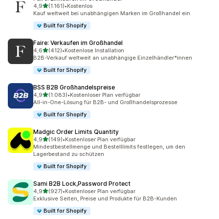
von 5 Sternen
4,9
(1.161)
•
Kostenlos
1161 Rezensionen insgesamt
Kauf weltweit bei unabhängigen Marken im Großhandel ein
Built for Shopify
Faire: Verkaufen im Großhandel
von 5 Sternen
4,6
(412)
•
Kostenlose Installation
412 Rezensionen insgesamt
B2B-Verkauf weltweit an unabhängige Einzelhändler*innen
Built for Shopify
BSS B2B Großhandelspreise
von 5 Sternen
4,9
(1.083)
•
Kostenloser Plan verfügbar
1083 Rezensionen insgesamt
All-in-One-Lösung für B2B- und Großhandelsprozesse
Built for Shopify
Madgic Order Limits Quantity
von 5 Sternen
4,9
(149)
•
Kostenloser Plan verfügbar
149 Rezensionen insgesamt
Mindestbestellmenge und Bestelllimits festlegen, um den
Lagerbestand zu schützen
Built for Shopify
Sami B2B Lock,Password Protect
von 5 Sternen
4,9
(927)
•
Kostenloser Plan verfügbar
927 Rezensionen insgesamt
Exklusive Seiten, Preise und Produkte für B2B-Kunden
Built for Shopify