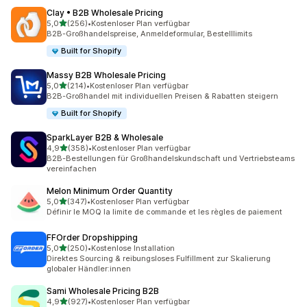
Clay • B2B Wholesale Pricing
von 5 Sternen
5,0
(256)
•
Kostenloser Plan verfügbar
256 Rezensionen insgesamt
B2B-Großhandelspreise, Anmeldeformular, Bestelllimits
Built for Shopify
Massy B2B Wholesale Pricing
von 5 Sternen
5,0
(214)
•
Kostenloser Plan verfügbar
214 Rezensionen insgesamt
B2B-Großhandel mit individuellen Preisen & Rabatten steigern
Built for Shopify
SparkLayer B2B & Wholesale
von 5 Sternen
4,9
(358)
•
Kostenloser Plan verfügbar
358 Rezensionen insgesamt
B2B-Bestellungen für Großhandelskundschaft und Vertriebsteams
vereinfachen
Melon Minimum Order Quantity
von 5 Sternen
5,0
(347)
•
Kostenloser Plan verfügbar
347 Rezensionen insgesamt
Définir le MOQ la limite de commande et les règles de paiement
FFOrder Dropshipping
von 5 Sternen
5,0
(250)
•
Kostenlose Installation
250 Rezensionen insgesamt
Direktes Sourcing & reibungsloses Fulfillment zur Skalierung
globaler Händler:innen
Sami Wholesale Pricing B2B
von 5 Sternen
4,9
(927)
•
Kostenloser Plan verfügbar
927 Rezensionen insgesamt