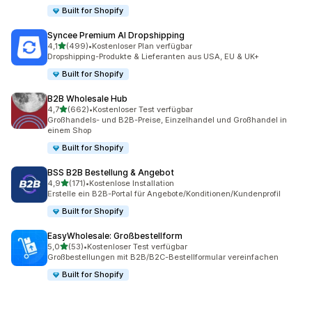
Built for Shopify
Syncee Premium AI Dropshipping
von 5 Sternen
4,1
(499)
•
Kostenloser Plan verfügbar
499 Rezensionen insgesamt
Dropshipping-Produkte & Lieferanten aus USA, EU & UK+
Built for Shopify
B2B Wholesale Hub
von 5 Sternen
4,7
(662)
•
Kostenloser Test verfügbar
662 Rezensionen insgesamt
Großhandels- und B2B-Preise, Einzelhandel und Großhandel in
einem Shop
Built for Shopify
BSS B2B Bestellung & Angebot
von 5 Sternen
4,9
(171)
•
Kostenlose Installation
171 Rezensionen insgesamt
Erstelle ein B2B-Portal für Angebote/Konditionen/Kundenprofil
Built for Shopify
EasyWholesale: Großbestellform
von 5 Sternen
5,0
(53)
•
Kostenloser Test verfügbar
53 Rezensionen insgesamt
Großbestellungen mit B2B/B2C-Bestellformular vereinfachen
Built for Shopify