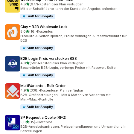
von 5 Sternen
4,8
(677)
•
Kostenloser Plan verfügbar
677 Rezensionen insgesamt
Mit der Schaltfläche kann der Kunde ein Angebot anfordern
Built for Shopify
Clay • B2B Wholesale Lock
von 5 Sternen
5,0
(16)
•
Kostenlos
16 Rezensionen insgesamt
Produkte & Seiten sperren, Preise verbergen & Passwortschutz für
B2B
Built for Shopify
B2B Login Preis verstecken BSS
von 5 Sternen
4,9
(598)
•
Kostenloser Plan verfügbar
598 Rezensionen insgesamt
Beschränke B2B-Login, verberge Preise mit Passwort Seiten.
Built for Shopify
MultiVariants ‑ Bulk Order
von 5 Sternen
4,9
(338)
•
Kostenloser Plan verfügbar
338 Rezensionen insgesamt
B2B-Großbestellungen – Mix & Match von Varianten mit
Min.-/Max.-Kontrolle
Built for Shopify
SP Request a Quote (RFQ)
von 5 Sternen
5,0
(15)
•
Kostenlos
15 Rezensionen insgesamt
B2B-Angebotsanfragen, Preisverhandlungen und Umwandlung in
Bestellungen