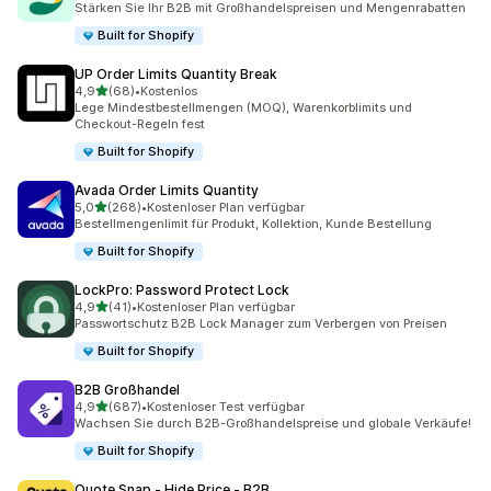
Stärken Sie Ihr B2B mit Großhandelspreisen und Mengenrabatten
Built for Shopify
UP Order Limits Quantity Break
von 5 Sternen
4,9
(68)
•
Kostenlos
68 Rezensionen insgesamt
Lege Mindestbestellmengen (MOQ), Warenkorblimits und
Checkout-Regeln fest
Built for Shopify
Avada Order Limits Quantity
von 5 Sternen
5,0
(268)
•
Kostenloser Plan verfügbar
268 Rezensionen insgesamt
Bestellmengenlimit für Produkt, Kollektion, Kunde Bestellung
Built for Shopify
LockPro: Password Protect Lock
von 5 Sternen
4,9
(41)
•
Kostenloser Plan verfügbar
41 Rezensionen insgesamt
Passwortschutz B2B Lock Manager zum Verbergen von Preisen
Built for Shopify
B2B Großhandel
von 5 Sternen
4,9
(687)
•
Kostenloser Test verfügbar
687 Rezensionen insgesamt
Wachsen Sie durch B2B-Großhandelspreise und globale Verkäufe!
Built for Shopify
Quote Snap ‑ Hide Price ‑ B2B