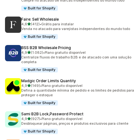
Compre no atacado de marcas independentes do mundo todo
Built for Shopify
Faire: Sell Wholesale
de 5 estrelas
4,6
(412)
•
Grátis para instalar
412 avaliações ao todo
Venda no atacado para varejistas independentes do mundo todo
Built for Shopify
BSS B2B Wholesale Pricing
de 5 estrelas
4,9
(1.082)
•
Plano gratuito disponível
1082 avaliações ao todo
Centralize fluxos de trabalho B2B e de atacado com uma solução
completa
Built for Shopify
Madgic Order Limits Quantity
de 5 estrelas
4,9
(149)
•
Plano gratuito disponível
149 avaliações ao todo
Defina a quantidade mínima de pedido e os limites de pedidos para
proteger o estoque
Built for Shopify
Sami B2B Lock,Password Protect
de 5 estrelas
4,9
(927)
•
Plano gratuito disponível
927 avaliações ao todo
Desbloquear páginas, preços e produtos exclusivos para cliente
Built for Shopify