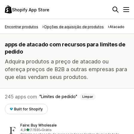
Shopify App Store
Encontrar produtos
Opções de aquisição de produtos
Atacado
apps de atacado com recursos para limites de
pedido
Adquira produtos a preço de atacado ou
ofereça preços de B2B a outras empresas para
que elas vendam seus produtos.
245 apps com
Limites de pedido
Limpar
Built for Shopify
Faire: Buy Wholesale
de 5 estrelas
4,9
(1.159)
•
Grátis
1159 avaliações ao todo