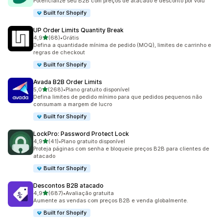
Potencialize seu B2B com preços de atacado e desconto por volu
Built for Shopify
UP Order Limits Quantity Break
de 5 estrelas
4,9
(68)
•
Grátis
68 avaliações ao todo
Defina a quantidade mínima de pedido (MOQ), limites de carrinho e
regras de checkout
Built for Shopify
Avada B2B Order Limits
de 5 estrelas
5,0
(268)
•
Plano gratuito disponível
268 avaliações ao todo
Defina limites de pedido mínimo para que pedidos pequenos não
consumam a margem de lucro
Built for Shopify
LockPro: Password Protect Lock
de 5 estrelas
4,9
(41)
•
Plano gratuito disponível
41 avaliações ao todo
Proteja páginas com senha e bloqueie preços B2B para clientes de
atacado
Built for Shopify
Descontos B2B atacado
de 5 estrelas
4,9
(687)
•
Avaliação gratuita
687 avaliações ao todo
Aumente as vendas com preços B2B e venda globalmente.
Built for Shopify