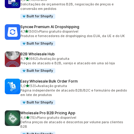
15 avaliações ao todo
Solicitações de orçamentos B2B, negociação de preços e
conversão em pedidos
Built for Shopify
Syncee Premium AI Dropshipping
de 5 estrelas
4,1
(500)
•
Plano gratuito disponível
500 avaliações ao todo
Produtos e fornecedores de dropshipping dos EUA, da UE e do UK
Built for Shopify
B2B Wholesale Hub
de 5 estrelas
4,7
(662)
•
Avaliação gratuita
662 avaliações ao todo
Preços de atacado e B2B, varejo e atacado em uma só loja
Built for Shopify
Easy:Wholesale Bulk Order Form
de 5 estrelas
5,0
(53)
•
Avaliação gratuita
53 avaliações ao todo
Página independente de atacado B2B/B2C e formulário de pedido
em lote de produtos
Built for Shopify
Wholesale Pro B2B Pricing App
de 5 estrelas
4,6
(15)
•
Plano gratuito disponível
15 avaliações ao todo
Defina preços de atacado e descontos por volume para clientes
B2B