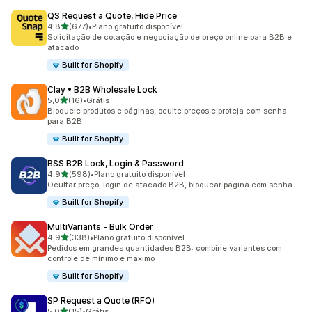
QS Request a Quote, Hide Price
de 5 estrelas
4,8
(677)
•
Plano gratuito disponível
677 avaliações ao todo
Solicitação de cotação e negociação de preço online para B2B e
atacado
Built for Shopify
Clay • B2B Wholesale Lock
de 5 estrelas
5,0
(16)
•
Grátis
16 avaliações ao todo
Bloqueie produtos e páginas, oculte preços e proteja com senha
para B2B
Built for Shopify
BSS B2B Lock, Login & Password
de 5 estrelas
4,9
(598)
•
Plano gratuito disponível
598 avaliações ao todo
Ocultar preço, login de atacado B2B, bloquear página com senha
Built for Shopify
MultiVariants ‑ Bulk Order
de 5 estrelas
4,9
(338)
•
Plano gratuito disponível
338 avaliações ao todo
Pedidos em grandes quantidades B2B: combine variantes com
controle de mínimo e máximo
Built for Shopify
SP Request a Quote (RFQ)
de 5 estrelas
5,0
(15)
•
Grátis